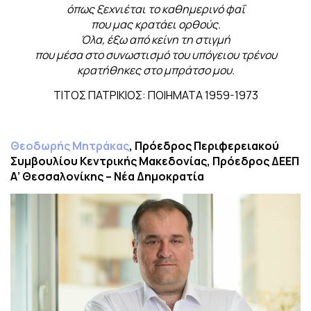
όπως ξεχνιέται το καθημερινό φαΐ
που μας κρατάει ορθούς.
Όλα, έξω από κείνη τη στιγμή
που μέσα στο συνωστισμό του υπόγειου τρένου
κρατήθηκες στο μπράτσο μου.
ΤΙΤΟΣ ΠΑΤΡΙΚΙΟΣ: ΠΟΙΗΜΑΤΑ 1959-1973
Θεοδωρής Μητράκας
, Πρόεδρος Περιφερειακού
Συμβουλίου Κεντρικής Μακεδονίας, Πρόεδρος ΔΕΕΠ
Α’ Θεσσαλονίκης – Νέα Δημοκρατία