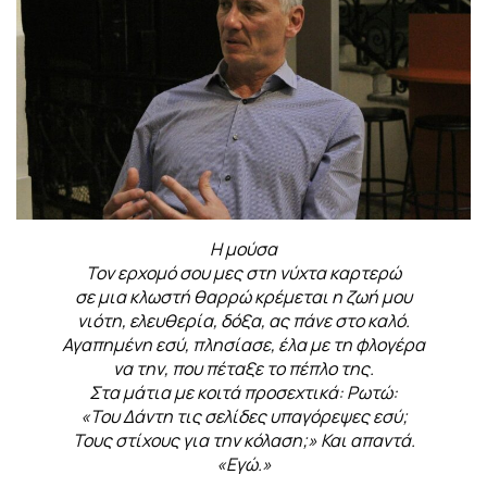
Η μούσα
Τον ερχομό σου μες στη νύχτα καρτερώ
σε μια κλωστή θαρρώ κρέμεται η ζωή μου
νιότη, ελευθερία, δόξα, ας πάνε στο καλό.
Αγαπημένη εσύ, πλησίασε, έλα με τη φλογέρα
να την, που πέταξε το πέπλο της.
Στα μάτια με κοιτά προσεχτικά: Ρωτώ:
«Του Δάντη τις σελίδες υπαγόρεψες εσύ;
Τους στίχους για την κόλαση;» Και απαντά.
«Εγώ.»