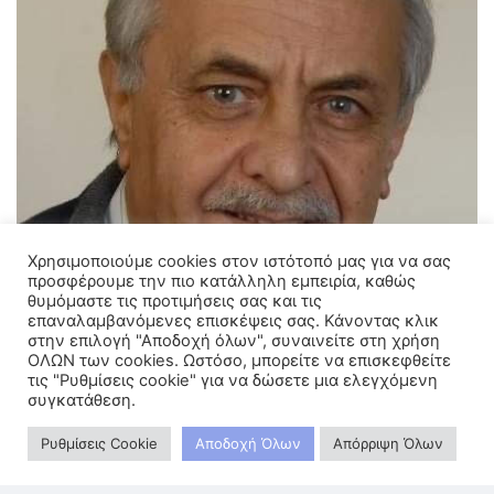
Χρησιμοποιούμε cookies στον ιστότοπό μας για να σας
προσφέρουμε την πιο κατάλληλη εμπειρία, καθώς
θυμόμαστε τις προτιμήσεις σας και τις
επαναλαμβανόμενες επισκέψεις σας. Κάνοντας κλικ
στην επιλογή "Αποδοχή όλων", συναινείτε στη χρήση
ΟΛΩΝ των cookies. Ωστόσο, μπορείτε να επισκεφθείτε
– Θέλοντας να τιμήσω την παράδοση του τόπου μας,
τις "Ρυθμίσεις cookie" για να δώσετε μια ελεγχόμενη
επέλεξα το παρακάτω παραδοσιακό τραγούδι:
συγκατάθεση.
Βασι μωρέ βασιλικέ μου τρίκλωνε
Ρυθμίσεις Cookie
Αποδοχή Όλων
Απόρριψη Όλων
βασιλικέ μου τρίκλωνε με τα σαράντα φύλλα
με τα σαράντα φύλλα