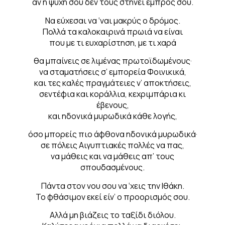
αν η ψυχή σου δεν τους στήνει εμπρός σου.
Να εύχεσαι να ‘ναι μακρύς ο δρόμος.
Πολλά τα καλοκαιρινά πρωιά να είναι
που με τι ευχαρίστηση, με τι χαρά
θα μπαίνεις σε λιμένας πρωτοϊδωμένους·
να σταματήσεις σ’ εμπορεία Φοινικικά,
και τες καλές πραγμάτειες ν’ αποκτήσεις,
σεντέφια και κοράλλια, κεχριμπάρια κι
έβενους,
και ηδονικά μυρωδικά κάθε λογής,
όσο μπορείς πιο άφθονα ηδονικά μυρωδικά·
σε πόλεις Αιγυπτιακές πολλές να πας,
να μάθεις και να μάθεις απ’ τους
σπουδασμένους.
Πάντα στον νου σου να ‘χεις την Ιθάκη.
Το φθάσιμον εκεί είν’ ο προορισμός σου.
Αλλά μη βιάζεις το ταξίδι διόλου.