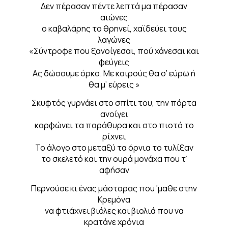
Δεν πέρασαν πέντε λεπτά μα πέρασαν
αιώνες
ο καβαλάρης το θρηνεί, χαϊδεύει τους
λαγώνες
«Σύντροφε που ξανοίγεσαι, πού χάνεσαι και
φεύγεις
Ας δώσουμε όρκο. Με καιρούς θα σ’ εύρω ή
θα μ’ εύρεις »
Σκυφτός γυρνάει στο σπίτι του, την πόρτα
ανοίγει
καρφώνει τα παράθυρα και στο πιοτό το
ρίχνει
Το άλογο στο μεταξύ τα όρνια το τυλίξαν
το σκελετό και την ουρά μονάχα που τ’
αφήσαν
Περνούσε κι ένας μάστορας που ‘μαθε στην
Κρεμόνα
να φτιάχνει βιόλες και βιολιά που να
κρατάνε χρόνια