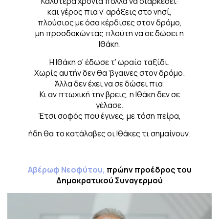
Καλύτερα χρόνια πολλά να διαρκέσει·
και γέρος πια ν’ αράξεις στο νησί,
πλούσιος με όσα κέρδισες στον δρόμο,
μη προσδοκώντας πλούτη να σε δώσει η
Ιθάκη.
Η Ιθάκη σ’ έδωσε τ’ ωραίο ταξίδι.
Χωρίς αυτήν δεν θα ‘βγαινες στον δρόμο.
Άλλα δεν έχει να σε δώσει πια.
Κι αν πτωχική την βρεις, η Ιθάκη δεν σε
γέλασε.
Έτσι σοφός που έγινες, με τόση πείρα,
ήδη θα το κατάλαβες οι Ιθάκες τι σημαίνουν.
Αβέρωφ Νεοφύτου,
πρώην προέδρος του
Δημοκρατικού Συναγερμού