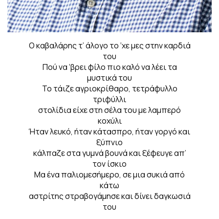
Ο καβαλάρης τ’ άλογο το ‘χε μες στην καρδιά
του
Πού να ‘βρει φίλο πιο καλό να λέει τα
μυστικά του
Το τάιζε αγριοκρίθαρο, τετράφυλλο
τριφύλλι
στολίδια είχε στη σέλα του με λαμπερό
κοχύλι
Ήταν λευκό, ήταν κάτασπρο, ήταν γοργό και
ξύπνιο
κάλπαζε στα γυμνά βουνά και ξέφευγε απ’
τον ίσκιο
Μα ένα παλιομεσήμερο, σε μια συκιά από
κάτω
αστρίτης στραβογάμησε και δίνει δαγκωσιά
του