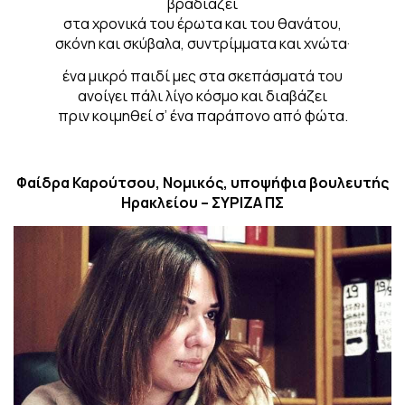
βραδιάζει
στα χρονικά του έρωτα και του θανάτου,
σκόνη και σκύβαλα, συντρίμματα και χνώτα·
ένα μικρό παιδί μες στα σκεπάσματά του
ανοίγει πάλι λίγο κόσμο και διαβάζει
πριν κοιμηθεί σ’ ένα παράπονο από φώτα.
Φαίδρα Καρούτσου, Νομικός, υποψήφια βουλευτής
Ηρακλείου – ΣΥΡΙΖΑ ΠΣ