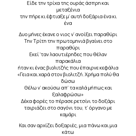
Είδε την τρίχα της ουράς άσπρη και
μεταξένια
την πήρε κι έφτιαξε μ’ αυτή δοξάρια ένα κι
ένα
Δυο μήνες έκανε ο νιος ν’ ανοίξει παραθύρι
Την Τρίτη την πρωτομηνιά βγαίνει στο
παραθύρι
Εκεί ‘ταν λαουτιέρηδες που θέλαν
παρακάλια
ήταν κι ένας βιολιτζής που έπαιρνε κεφάλια
«Γεια και χαρά στον βιολιτζή. Χρήμα πολύ θα
δώσω
Θέλω ν’ ακούσω απ’ τα καλά μήπως και
ξαλαφρώσω»
Δέκα φορές το πέρασε ρετσίνι το δοξάρι
ταιριάζει στο σαγόνι του, τ’ όργανο με
καμάρι
Και σαν αρχίζει δοξαριές, μια πάνω και μια
κάτω