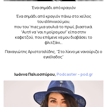
Ένα σημάδι από κραγιόν
Ένα σημάδι από κραγιόν πάνω στο χείλος
του ελληνικού μου,
που του ‘πιες μια γουλιά το πρωί, βιαστικά.
“Αυτή να ‘ναι η μοίρα μου!” είπα στην
καφετζού, που επέμενε να μου διαβάσει το
φλιτζάνι…
Παναγιώτης Αριστοτελίδης, “Στο λίκνο με νανούριζε ο
εγκέλαδος”
Ιωάννα Παλιοσπύρου,
Podcaster – pod.gr