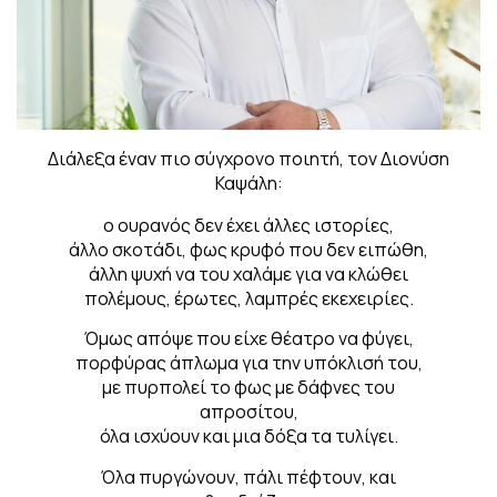
Διάλεξα έναν πιο σύγχρονο ποιητή, τον Διονύση
Καψάλη:
ο ουρανός δεν έχει άλλες ιστορίες,
άλλο σκοτάδι, φως κρυφό που δεν ειπώθη,
άλλη ψυχή να του χαλάμε για να κλώθει
πολέμους, έρωτες, λαμπρές εκεχειρίες.
Όμως απόψε που είχε θέατρο να φύγει,
πορφύρας άπλωμα για την υπόκλισή του,
με πυρπολεί το φως με δάφνες του
απροσίτου,
όλα ισχύουν και μια δόξα τα τυλίγει.
Όλα πυργώνουν, πάλι πέφτουν, και