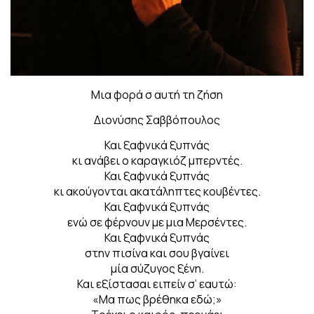
Μια φορά σ αυτή τη ζήση
Διονύσης Σαββόπουλος
Και ξαφνικά ξυπνάς
κι ανάβει ο καραγκιόζ μπερντές.
Και ξαφνικά ξυπνάς
κι ακούγονται ακατάληπτες κουβέντες.
Και ξαφνικά ξυπνάς
ενώ σε φέρνουν με μια Μερσέντες.
Και ξαφνικά ξυπνάς
στην πισίνα και σου βγαίνει
μία σύζυγος ξένη.
Και εξίστασαι ειπείν σ’ εαυτώ:
«Μα πως βρέθηκα εδώ;»