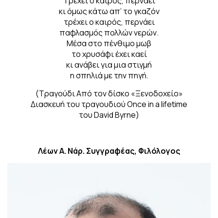
Τρέχει ο καιρός, περνάει
κι όμως κάτω απ’ το γκαζόν
τρέχει ο καιρός, περνάει
παφλασμός πολλών νερών.
Μέσα στο πένθιμο μωβ
το χρυσάφι έχει καεί
κι ανάβει για μια στιγμή
η σπηλιά με την πηγή.
(Τραγούδι Από τον δίσκο «Ξενοδοχείο»
Διασκευή του τραγουδιού Once in a lifetime
του David Byrne)
Λέων Α. Νάρ. Συγγραφέας, Φιλόλογος