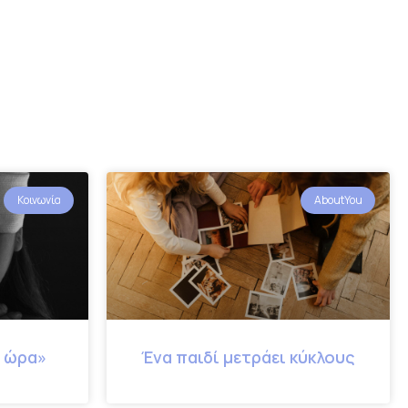
Κοινωνία
AboutYou
η ώρα»
Ένα παιδί μετράει κύκλους