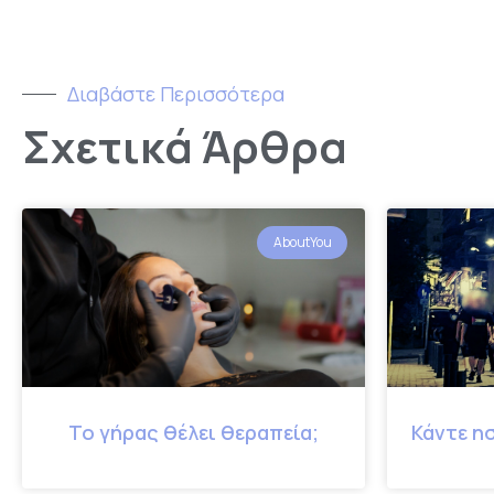
Διαβάστε Περισσότερα
Σχετικά Άρθρα
AboutYou
Το γήρας θέλει θεραπεία;
Κάντε ησ