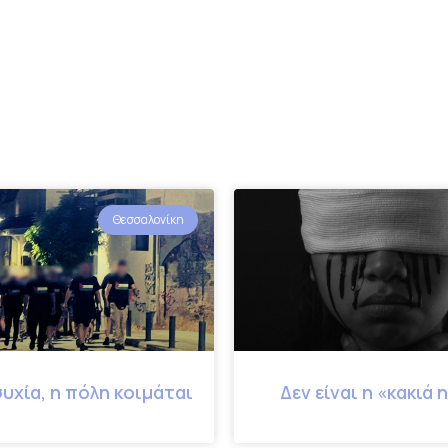
Θεσσαλονίκη
υχία, η πόλη κοιμάται
Δεν είναι η «κακιά 