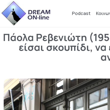
Podcast
Κοινω
Πάολα Ρεβενιώτη (195
είσαι σκουπίδι, να
α