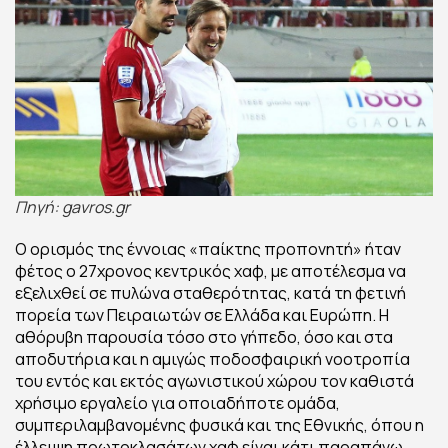
Πηγή: gavros.gr
Ο ορισμός της έννοιας «παίκτης προπονητή» ήταν
φέτος ο 27χρονος κεντρικός χαφ, με αποτέλεσμα να
εξελιχθεί σε πυλώνα σταθερότητας, κατά τη φετινή
πορεία των Πειραιωτών σε Ελλάδα και Ευρώπη. Η
αθόρυβη παρουσία τόσο στο γήπεδο, όσο και στα
αποδυτήρια και η αμιγώς ποδοσφαιρική νοοτροπία
του εντός και εκτός αγωνιστικού χώρου τον καθιστά
χρήσιμο εργαλείο για οποιαδήποτε ομάδα,
συμπεριλαμβανομένης φυσικά και της Εθνικής, όπου η
έλλειψη πρωτοκλασάτων χαφ είναι κάτι παραπάνω