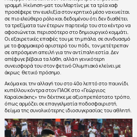
γραμμή. Η κίνηση-ματ του Μαρτίνς με τα τρία χαφ
προσέφερε την ευελιξία στον κρητικό μέσο να κινείται
σε πιο ελεύθερο ρόλο και δεδομένου ότι δεν διαθέτει
τα τρεξίματα των έτερων παρτενέρ του στο κέντρο να
αφοσιώνεται περισσότερο στο δημιουργικό κομμάτι.
Οι εξαιρετικές επαφές του με τη μπάλα, σε συνδυασμό
με το φαρμακερό αριστερό του πόδι, τον μετέτρεπαν
σε απρόσμενη απειλή για την αντίπαλη εστία. Δεν
απέφυγε βέβαια τα λάθη, αλλά η γενικότερη
συνεισφορά του στον φετινό Ολυμπιακό κλείνει με
άκρως θετικό πρόσημο.
Ακόμα και την αλλαγή του στο 40ο λεπτό στο παιχνίδι
κυπέλλου κόντρα στον ΠΑΟΚ στο «Γεώργιος
Καραϊσκάκης» την δέχτηκε με αξιοπρεπέστατο τρόπο,
όπως αρμόζει σε επαγγελματία ποδοσφαιριστή,
δείγμα της συνολικότερης ιδιοσυγκρασίας του αθλητή.