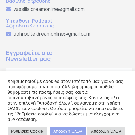
Βασίλης Ιατρούδης
vassilis.dreamonline@gmail.com
Υπεύθυνη Podcast
Αφροδίτη Κεραμέως
aphrodite.dreamonline@gmail.com
Εγγραφείτε στο
Newsletter μας
Χρησιμοποιούμε cookies στον ιστότοπό μας για να σας
προσφέρουμε την πιο κατάλληλη εμπειρία, καθώς
Εγγραφή
θυμόμαστε τις προτιμήσεις σας και τις
επαναλαμβανόμενες επισκέψεις σας. Κάνοντας κλικ
στην επιλογή "Αποδοχή όλων", συναινείτε στη χρήση
ΟΛΩΝ των cookies. Ωστόσο, μπορείτε να επισκεφθείτε
τις "Ρυθμίσεις cookie" για να δώσετε μια ελεγχόμενη
συγκατάθεση.
Ρυθμίσεις Cookie
Αποδοχή Όλων
Απόρριψη Όλων
© 2022 DREAM ON-line. Developed by
Cactus