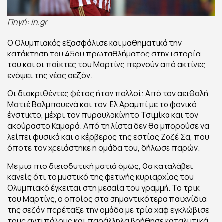
Πηγή: in.gr
Ο Ολυμπιακός εξασφάλισε και μαθηματικά την
κατάκτηση του 45ου πρωταθλήματος στην ιστορία
του και οι παίκτες του Μαρτίνς περνούν από ακτίνες
ενόψει της νέας σεζόν.
Οι διακριθέντες φέτος ήταν πολλοί: Από τον αειθαλή
Ματιέ Βαλμπουενά και τον Ελ Αραμπί με το φονικό
ένστικτο, μέχρι τον πυραυλοκίνητο Τσιμίκα και τον
ακούραστο Καμαρά. Από τη λίστα δεν θα μπορούσε να
λείπει φυσικά και ο κέρβερος της εστίας Ζοζέ Σα, που
όποτε τον χρειάστηκε η ομάδα του, δήλωσε παρών.
Με μια πιο διεισδυτική ματιά όμως, θα καταλάβει
κανείς ότι το μυστικό της φετινής κυριαρχίας του
Ολυμπιακό έγκειται στη μεσαία του γραμμή. Το τρικ
του Μαρτίνς, ο οποίος στα σημαντικότερα παιχνίδια
της σεζόν παρέταξε την ομάδα με τρία χαφ εγκλώβισε
τους αντιπάλους και παράλληλα βοήθησε καταλυτικά