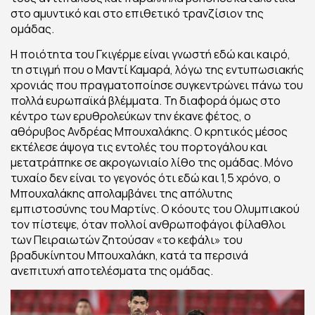
στο αμυντικό και στο επιθετικό τρανζίσιον της
ομάδας.
Η ποιότητα του Γκιγέρμε είναι γνωστή εδώ και καιρό,
τη στιγμή που ο Μαντί Καμαρά, λόγω της εντυπωσιακής
χρονιάς που πραγματοποίησε συγκεντρώνει πάνω του
πολλά ευρωπαϊκά βλέμματα. Τη διαφορά όμως στο
κέντρο των ερυθρολεύκων την έκανε φέτος, ο
αθόρυβος Ανδρέας Μπουχαλάκης. Ο κρητικός μέσος
εκτέλεσε άψογα τις εντολές του πορτογάλου και
μετατράπηκε σε ακρογωνιαίο λίθο της ομάδας. Μόνο
τυχαίο δεν είναι το γεγονός ότι εδώ και 1,5 χρόνο, ο
Μπουχαλάκης απολαμβάνει της απόλυτης
εμπιστοσύνης του Μαρτίνς. Ο κόουτς του Ολυμπιακού
τον πίστεψε, όταν πολλοί ανθρωποφάγοι φίλαθλοι
των Πειραιωτών ζητούσαν «το κεφάλι» του
βραδυκίνητου Μπουχαλάκη, κατά τα περσινά
ανεπιτυχή αποτελέσματα της ομάδας.