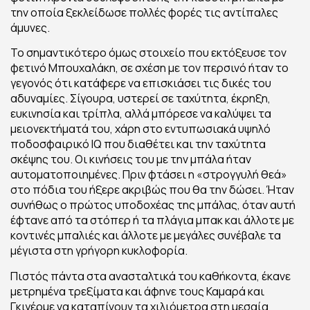
την οποία ξεκλείδωσε πολλές φορές τις αντίπαλες
άμυνες.
Το σημαντικότερο όμως στοιχείο που εκτόξευσε τον
φετινό Μπουχαλάκη, σε σχέση με τον περσινό ήταν το
γεγονός ότι κατάφερε να επισκιάσει τις δικές του
αδυναμίες. Σίγουρα, υστερεί σε ταχύτητα, έκρηξη,
ευκινησία και τρίπλα, αλλά μπόρεσε να καλύψει τα
μειονεκτήματά του, χάρη στο εντυπωσιακά υψηλό
ποδοσφαιρικό IQ που διαθέτει και την ταχύτητα
σκέψης του. Οι κινήσεις του με την μπάλα ήταν
αυτοματοποιημένες. Πριν φτάσει η «στρογγυλή θεά»
στο πόδια του ήξερε ακριβώς που θα την δώσει. Ήταν
συνήθως ο πρώτος υποδοχέας της μπάλας, όταν αυτή
έφτανε από τα στόπερ ή τα πλάγια μπακ και άλλοτε με
κοντινές μπαλιές και άλλοτε με μεγάλες συνέβαλε τα
μέγιστα στη γρήγορη κυκλοφορία.
Πιστός πάντα στα ανασταλτικά του καθήκοντα, έκανε
μετρημένα τρεξίματα και άφηνε τους Καμαρά και
Γκιγέρμε να καταπίνουν τα χιλιόμετρα στη μεσαία