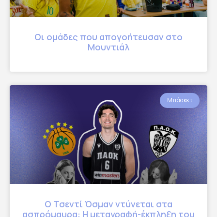
Οι ομάδες που απογοήτευσαν στο
Μουντιάλ
Μπάσκετ
Ο Τσεντί Όσμαν ντύνεται στα
ασπρόμαυρα: Η μεταγραφή-έκπληξη του