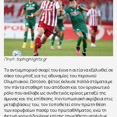
Πηγή: tophighlights.gr
Το αντιεμπορικό σκαρί του έγινε η αιτία να εξελιχθεί σε
σάκο του μποξ για τις αδυναμίες του περσινού
Ολυμπιακού. Ωστόσο, φέτος έκλεισε πολλά στόματα με
την πάντα σταθερή του απόδοση και τον οργανωτικό
ρόλο που ανέλαβε ως συνδετικός κρίκος μεταξύ της
άμυνας και της επίθεσης. Η εντυπωσιακή ακρίβεια στις
μεταβιβάσεις του, τον τοποθετεί στην πρώτη θέση
των κορυφαίων πασέρ του πρωταθλήματος, ενώ τη
φετινή χρονιά δούλεψε επίσης την κάθετη μπαλιά με