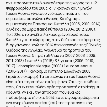
αντιπροσωπευτικό συγκρότημα της χώρας του. 12
Φεβρουαρίου του 2003, ο 17 χρονών και 4 μηνών,
Γουέιν Ρούνεϊ γίνεται ο νεότερος παίκτης που
συμμετέχει σε αγώνα εθνικής. Κατέγραψε
συμμετοχές σε Παγκόσμια Κύπελλα (2006, 2010, 2014)
αλλά και σε Ευρωπαϊκά Κύπελλα (2004, 2012, 2016).
Το 2004, στο ανεξίτηλα χαραγμένο Ευρωπαϊκό
Κύπελλο για τη χώρα μας, ήταν δεύτερος σκόρερ της
διοργάνωσης, ενώ το 2014 ήταν αρχηγός της Εθνικής
Ομάδας της Αγγλίας. Αναλυτικά τα τρόπαια του
Γουέιν Ρούνεϊ: 5 πρωταθλήματα (2007, 2008, 2009,
2011, 2013) 1 κύπελλο (2016) 3 λιγκ καπ (2006, 2010,
2017) 1 champions league (2008) 1 europa league
(2016-2017) Παγκόσμιο Κύπελλο Συλλόγων 2008
(πρώτος σκόρερ) Τα επιτεύγματα του Γουέιν Ρούνεϊ
είναι κάτι παραπάνω από εμφανή. Όπως ειπώθηκε
πριν, θα εκτελεί πλέον χρέη προπονητή στη Ντέρμπι
Κάουντι. Αν έχει την απόδοση που είχε ως
ποδοσφαιριστής στο 50%, τότε σίγουρα μιλάμε για
ένα ανερχόμενο αστέρι (και) της προπονητικής.