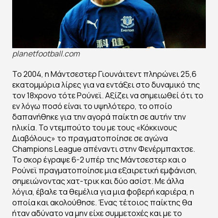
planetfootball.com
Το 2004, η Μάντσεστερ Γιουνάιτεντ πληρώνει 25,6
εκατομμύρια λίρες για να εντάξει στο δυναμικό της
τον 18χρονο τότε Ρούνεϊ. Αξίζει να σημειωθεί ότι το
εν λόγω ποσό είναι το υψηλότερο, το οποίο
δαπανήθηκε για την αγορά παίκτη σε αυτήν την
ηλικία. Το ντεμπούτο του με τους «Κόκκινους
Διαβόλους» το πραγματοποίησε σε αγώνα
Champions League απέναντι στην Φενέρμπαχτσε.
Το σκορ έγραψε 6-2 υπέρ της Μάντσεστερ και ο
Ρούνεϊ πραγματοποίησε μια εξαιρετική εμφάνιση,
σημειώνοντας χατ-τρικ και δύο ασίστ. Με άλλα
λόγια, έβαλε τα θεμέλια για μια φοβερή καριέρα, η
οποία και ακολούθησε. Ένας τέτοιος παίκτης θα
ήταν αδύνατο να μην είχε συμμετοχές και με το