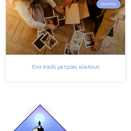
AboutYou
Ένα παιδί μετράει κύκλους