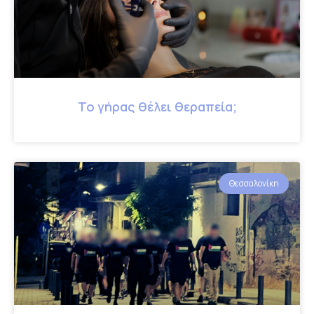
Το γήρας θέλει θεραπεία;
Θεσσαλονίκη