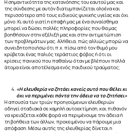
Η σημαντικότητα της κατανόησης του εαυτού μας και
της σύνδεσης με αυτόν διατυμπανίζεται ολοένα και
περισσότερο από τους ειδικούς ψυχικής υγείας και όχι
μόνο. Κι αυτό γιατί η επαφή μας με ένα συναίσθημα
μπορεί να δώσει πολλές πληροφορίες που θα μας
βοηθήσουν στην εξέλιξή μας και στην αντιμετώπιση
των προβλημάτων μας. Αλήθεια, πώς αλλιώς μπορώ να
συνειδητοποιήσω ότι π.χ. πίσω από τον θυμό μου
κρύβεται ένας παλιός τεράστιος φόβος ή ότι οι
κρίσεις πανικού που παθαίνω όταν με βλέπουν πολλά
άτομα είναι αποτέλεσμα ενός παιδικού τραύματος;
«Η ελευθερία να ζητάει κανείς αυτό που θέλει κι
όχι να περιμένει πάντα την άδεια να το ζητήσει»
Η απουσία των τριών προηγούμενων ελευθεριών
οδηγεί σταδιακά σε χαμηλή αυτοεκτίμηση, και πιθανόν
να χρειάζεται κάθε φορά να περιμένουμε την άδεια ή
τη βοήθεια των άλλων, προκειμένου να πάρουμε μια
απόφαση. Μέσω αυτής της ελευθερίας δίνεται η