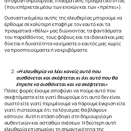
αποφυγή δημιουργίας πλασματικής πραγματικότητας
(που επέρχεται μέσω των ενοχών και των «πρέπει»).
Ουσιαστικά μέσω αυτής της ελευθερίας μπορούμε να
έρθουμε σε καλύτερη επαφή με τον εαυτό και τα
πραγματικά «θέλω» μας διώχνοντας τα φαντάσματα
του παρελθόντος, τους φόβους και τα ιδανικά και μας
δίνεται η δυνατότητα να είμαστε ο εαυτός μας χωρίς
να προσποιούμαστε ή να κρυβόμαστε.
«Η ελευθερία να λέει κανείς αυτό που
αισθάνεται και σκέφτεται κι όχι αυτό που θα
έπρεπε να αισθάνεται και να σκέφτεται»
Πόσες φορές έχουμε αποφύγει να πούμε αυτό που
σκεφτόμαστε είτε γιατί θεωρούμε ότι αυτό δεν είναι
σωστό είτε γιατί περιμένουμε να πάρουμε έγκριση είτε
γιατί πιστεύουμε ότι τα λόγια μας θα βλάψουν
κάποιον; Αυτή η στάση οδηγεί στη δημιουργία μη
αυθεντικών και ασταθών σχέσεων. Η δεύτερη αυτή
ελευθερία επισημαίνει τη σημαντικότητα της