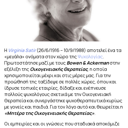
Η
Virginia Satir
(26/6/1916 – 10/9/1988) αποτελεί ένα τα
«μεγάλα» ονόματα στον χώρο της
Ψυχολογίας
.
Πρωτοστάτησε μαζί με τους
Bowen & Ackerman
στην
εξέλιξη της
Οικογενειακής Θεραπείας
, η οποία
χρησιμοποιείται μέχρι και στις μέρες μας. Για την
προώθησή της ταξίδεψε σε πολλές χώρες, όπου και
ίδρυσε τοπικές εταιρίες, δίδαξε και ενέπνευσε
πολλούς ψυχολόγους σχετικά με την Οικογενειακή
Θεραπεία και συνεργάστηκε ψυχοθεραπευτικά κυρίως
με γονείς και παιδιά. Για τον λόγο αυτό και θεωρείται η
«Μητέρα της Οικογενειακής Θεραπείας»
.
Οι εμπειρίες και οι γνώσεις που σταδιακά αποκόμιζε