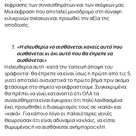
έκφρασης των συναισθημάτων και των σκέψεων μας.
Μια έκφραση που αποτελεί μονόδρομο στη σύναψη
ειλικρινών σχέσεων και προωθεί την αξία της
αποδοχής.
«Η ελευθερία να αισθάνεται κανείς αυτό που
αισθάνεται κι όχι αυτό που θα έπρεπε να
αισθάνεται»
Η ελευθερία αυτή -κατά την ταπεινή άποψη του
γράφοντα- θα έπρεπε να είναι ίσως η πρώτη από τις 5,
γιατί αποτελεί ουσιαστικά το πρώτο βήμα πριν ακόμα
φτάσουμε στο σημείο να εκφραστούμε. Συγκεκριμένα,
θα πρέπει να γίνει κατανοητό ότι ΟΛΑ τα
συναισθήματα είναι έγκυρα κι ότι πολύ λανθασμένα
έχει προωθηθεί ο διαχωρισμός τους σε «καλά» και
«κακά». Για κάποιο λόγο οι παλαιότερες γενιές
θεωρούσαν ότι είναι αδυναμία να κλαις, να είσαι
θυμωμένος ή να αισθάνεσαι ανήμπορος κλπ.