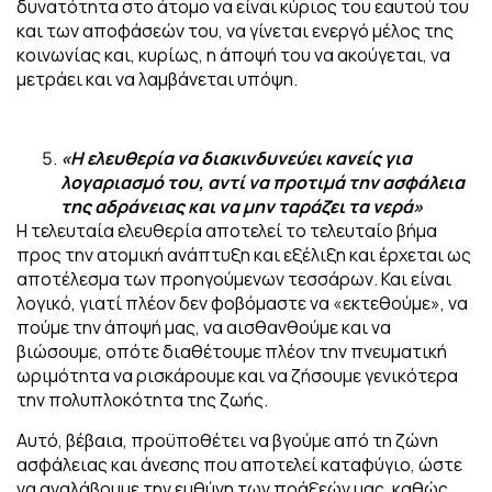
δυνατότητα στο άτομο να είναι κύριος του εαυτού του
και των αποφάσεών του, να γίνεται ενεργό μέλος της
κοινωνίας και, κυρίως, η άποψή του να ακούγεται, να
μετράει και να λαμβάνεται υπόψη.
«Η ελευθερία να διακινδυνεύει κανείς για
λογαριασμό του, αντί να προτιμά την ασφάλεια
της αδράνειας και να μην ταράζει τα νερά»
Η τελευταία ελευθερία αποτελεί το τελευταίο βήμα
προς την ατομική ανάπτυξη και εξέλιξη και έρχεται ως
αποτέλεσμα των προηγούμενων τεσσάρων. Και είναι
λογικό, γιατί πλέον δεν φοβόμαστε να «εκτεθούμε», να
πούμε την άποψή μας, να αισθανθούμε και να
βιώσουμε, οπότε διαθέτουμε πλέον την πνευματική
ωριμότητα να ρισκάρουμε και να ζήσουμε γενικότερα
την πολυπλοκότητα της ζωής.
Αυτό, βέβαια, προϋποθέτει να βγούμε από τη ζώνη
ασφάλειας και άνεσης που αποτελεί καταφύγιο, ώστε
να αναλάβουμε την ευθύνη των πράξεών μας, καθώς