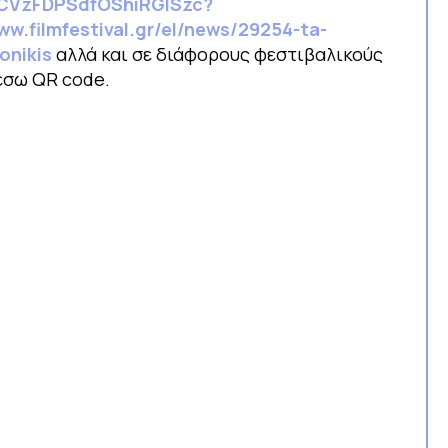
4ICVzFDPSdfOShiRGlSzc?
ww.filmfestival.gr/el/news/29254-ta-
onikis
αλλά και σε διάφορους φεστιβαλικούς
μέσω QR code.