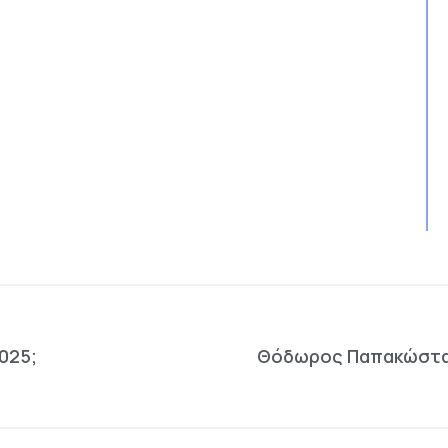
025;
Θόδωρος Παπακώστας: