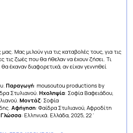
 μας. Μας μιλούν για τις καταβολές τους, για τις
ες τις ζωές που θα ήθελαν να έχουν ζήσει. Τι
 θα έκαναν διαφορετικά, αν είχαν γεννηθεί
ου.
Παραγωγή
: mousoutou productions by
ίδρα Στυλιανού.
Ηχοληψία
: Σοφία Βαφειάδου,
υλιανού.
Μοντάζ
: Σοφία
ίδης.
Αφήγηση
: Φαίδρα Στυλιανού, Αφροδίτη
.
Γλώσσα
: Ελληνικά. Ελλάδα, 2025, 22΄