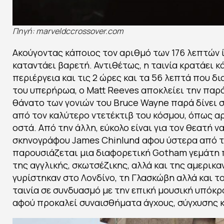
Πηγή: marveldccrossover.com
Ακούγοντας κάποιος τον αριθμό των 176 λεπτών ί
καταντάει βαρετή. Αντιθέτως, η ταινία κρατάει κ
περιέργεια και τις 2 ώρες και τα 56 λεπτά που δ
του υπερήρωα, ο Matt Reeves αποκλείει την πα
θάνατο των γονιών του Bruce Wayne παρά δίνει σ
από τoν καλύτερο ντετέκτιβ του κόσμου, όπως αρ
οστά. Από την άλλη, εύκολο είναι για τον θεατή 
σκηνογράφου James Chinlund αφου ύστερα από τη
παρουσιάζεται μια διαφορετική Gotham γεμάτη 
της αγγλικής, σκωτσέζικης, αλλά και της αμερικ
γυρίστηκαν στο Λονδίνο, τη Γλασκώβη αλλά και τ
ταινία σε συνδυασμό με την επική μουσική υπόκρ
αφού προκαλεί συναισθήματα άγχους, σύγχυσης κ