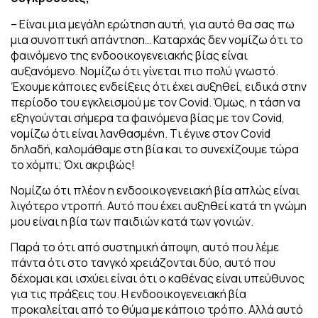
– Είναι μια μεγάλη ερώτηση αυτή, για αυτό θα σας
πω
μια συνοπτική απάντηση… Καταρχάς δεν νομίζω ότι το
φαινόμενο της ενδοοικογενειακής βίας είναι
αυξανόμενο. Νομίζω ότι γίνεται πιο πολύ γνωστό.
Έχουμε κάποιες ενδείξεις ότι έχει αυξηθεί, ειδικά στην
περίοδο του εγκλεισμού με τον Covid. Όμως, η τάση να
εξηγούνται σήμερα τα φαινόμενα βίας με τον Covid,
νομίζω ότι είναι λανθασμένη. Tι έγινε στον Covid
δηλαδή, καλομάθαμε στη βία και το συνεχίζουμε τώρα
το χόμπι; Όχι ακριβώς!
Νομίζω ότι πλέον η ενδοοικογενειακή βία απλώς είναι
λιγότερο ντροπή. Αυτό που έχει αυξηθεί κατά τη γνώμη
μου είναι η βία των παιδιών κατά των γονιών.
Παρά το ότι από συστημική άποψη, αυτό που λέμε
πάντα ότι στο τανγκό χρειάζονται δύο, αυτό που
δέχομαι και ισχύει είναι ότι ο καθένας είναι υπεύθυνος
για τις πράξεις του. Η ενδοοικογενειακή βία
προκαλείται από το θύμα με κάποιο τρόπο. Αλλά αυτό