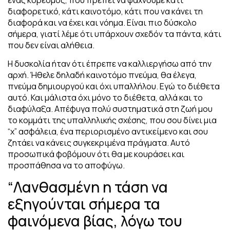
διαφορετικό, κάτι καινοτόμο, κάτι που να κάνει τη
διαφορά και να έχει και νόημα. Είναι πιο δύσκολο
σήμερα, γιατί λέμε ότι υπάρχουν σχεδόν τα πάντα, κάτι
που δεν είναι αλήθεια.
Η δυσκολία ήταν ότι έπρεπε να καλλιεργήσω από την
αρχή. Ήθελε δηλαδή καινοτόμο πνεύμα, θα έλεγα,
πνεύμα δημιουργού και όχι υπαλλήλου. Εγώ το διέθετα
αυτό. Και μάλιστα όχι μόνο το διέθετα, αλλά και το
διαφύλαξα. Απέφυγα πολύ συστηματικά στη ζωή μου
το κομμάτι της υπαλληλικής σχέσης, που σου δίνει μια
“χ” ασφάλεια, ένα περιορισμένο αντικείμενο και σου
ζητάει να κάνεις συγκεκριμένα πράγματα. Αυτό
προσωπικά φοβόμουν ότι θα με κουράσει και
προσπάθησα να το αποφύγω.
“Λανθασμένη η τάση να
εξηγούνται σήμερα τα
φαινόμενα βίας, λόγω του