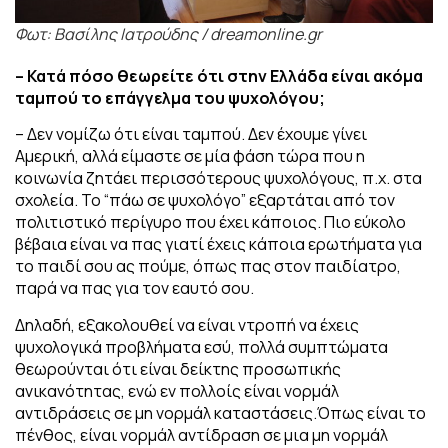
Φωτ: Βασίλης Ιατρούδης / dreamonline.gr
– Κατά πόσο θεωρείτε ότι στην Ελλάδα είναι ακόμα
ταμπού το επάγγελμα του ψυχολόγου;
– Δεν νομίζω ότι είναι ταμπού. Δ
εν έχουμε γίνει
Αμερική, αλλά είμαστε σε μία φάση τώρα που η
κοινωνία ζητάει περισσότερους ψυχολόγους, π.χ. στα
σχολεία. Το “πάω σε ψυχολόγο” εξαρτάται από τον
πολιτιστικό περίγυρο που έχει κάποιος. Πιο εύκολο
βέβαια είναι να πας γιατί έχεις κάποια ερωτήματα για
το παιδί σου ας πούμε, όπως πας στον παιδίατρο,
παρά να πας για τον εαυτό σου.
Δηλαδή, εξακολουθεί να είναι ντροπή να έχεις
ψυχολογικά προβλήματα εσύ, πολλά συμπτώματα
θεωρούνται ότι είναι δείκτης προσωπικής
ανικανότητας, ενώ εν πολλοίς είναι νορμάλ
αντιδράσεις σε μη νορμάλ καταστάσεις.
Όπως είναι το
πένθος, είναι νορμάλ αντίδραση σε μια μη νορμάλ