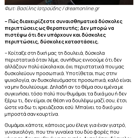
Φωτ: Βασίλης Ιατρούδης / dreamonline.gr
– Πώς διαχειρίζεστε συναισθηματικά δύσκολες
περιπτώσεις ως θεραπευτής;
Δεν μπορώ να
πιστέψω ότι δεν υπάρχουν και δύσκολες
περιπτώσεις, δύσκολες καταστάσεις.
– Κοίταξε στη δική μας τη δουλειά, δύσκολα
περιστατικά όταν λέμε, συνήθως εννοούμε ότι δεν
αλλάζουν πολύ εύκολα και όχι περιστατικά που μας
δυσκολεύουν προσωπικά.
Υποτίθεται πως στην
ψυχολογία, αν δυσκολευόμαστε προσωπικά, καλό είναι
να μην δουλεύουμε. Δηλαδή αν το θέμα σου εμένα με
συγκινήσει τόσο πολύ που θυμάμαι τα δικά μου ή δεν
ξέρω τι, δεν είμαι σε θέση να δουλέψω μαζί σου, έτσι
ώστε να δω τι χρειάζεσαι εσύ. Μπαίνει το δικό μου
μπροστά σαν κουρτίνα.
Θυμάμαι κάποτε, κάποιος μου έλεγε για έναν γιατρό,
γυναικολόγο, που την γυναίκα του δύο φορές που