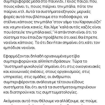
συμπεριφοράς μέσα στο παιχνίδι. Ποιος παίζει πού,
ποιος κάνει τι, ποιος παίρνει την μπάλα, πότε την
παίρνει κτλ. Αυτά τα συστήματα εξηγούν, μερικές
φορές αυτά που βλέπουμε στο ποδόσφαιρο, να
στέλνει κάποιος την μπάλα “στον γάμο του Καραγκιόζη”
και να μην είναι κανείς.
Και λέμε “καλά αυτός χαζός είναι
που έστειλε την μπάλα εκεί;” Η απάντηση είναι ότι το
σύστημα που έπαιζαν προέβλεπε ότι εκεί θα έπρεπε.
να είναι κάποιος. Το ότι δεν ήταν σημαίνει ότι κάτι τον
εμπόδισε να είναι.
Εφαρμόζονται δηλαδή οργανωμένα μοτίβα
συμπεριφορών και αλληλεπιδράσεων. Τώρα το
“συστημική ψυχολογία” σημαίνει ότι στις οικογενειακές
και κοινωνικές σχέσεις, στους οργανισμούς, στις
υπηρεσίες, στις ομάδες, οι άνθρωποι
συμπεριφέρονται ανάλογα με τέτοιου είδους
συστήματα. Και ότι αυτά τα συστήματα εμπεριέχουν
και διατηρούν και τις συμπτωματολογίες.
Ακόμα και αυτό που θέλουμε να αλλάξουμε, ας πούμε,