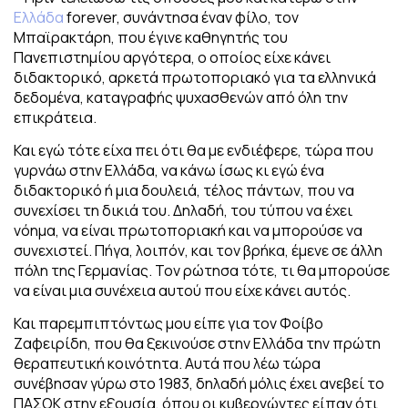
Ελλάδα
forever, συνάντησα έναν φίλο, τον
Μπαϊρακτάρη
, που έγινε καθηγητής του
Πανεπιστημίου αργότερα, ο οποίος είχε κάνει
διδακτορικό, αρκετά πρωτοποριακό για τα ελληνικά
δεδομένα, καταγραφής ψυχασθενών από όλη την
επικράτεια.
Και εγώ τότε είχα πει ότι θα με ενδιέφερε, τώρα που
γυρνάω στην Ελλάδα, να κάνω ίσως κι εγώ ένα
διδακτορικό ή μια δουλειά, τέλος πάντων, που να
συνεχίσει τη δικιά του. Δηλαδή, του τύπου να έχει
νόημα, να είναι πρωτοποριακή και να μπορούσε να
συνεχιστεί.
Πήγα, λοιπόν, και τον βρήκα, έμενε σε άλλη
πόλη της Γερμανίας. Τον ρώτησα τότε, τι θα μπορούσε
να είναι μια συνέχεια αυτού που είχε κάνει αυτός.
Και παρεμπιπτόντως μου είπε για τον Φοίβο
Ζαφειρίδη, που θα ξεκινούσε στην Ελλάδα την πρώτη
θεραπευτική κοινότητα. Αυτά που λέω τώρα
συνέβησαν γύρω στο 1983, δηλαδή μόλις έχει ανεβεί το
ΠΑΣΟΚ στην εξουσία, όπου οι κυβερνώντες είπαν ότι