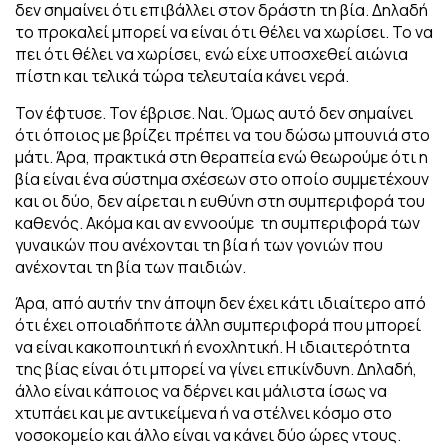
δεν σημαίνει ότι επιβάλλει στον δράστη τη βία.
Δηλαδή
το προκαλεί μπορεί να είναι ότι θέλει να χωρίσει. Το να
πει ότι θέλει να χωρίσει, ενώ είχε υποσχεθεί αιώνια
πίστη και τελικά τώρα τελευταία κάνει νερά.
Τον έφτυσε. Τον έβρισε.
Ναι. Όμως αυτό δεν σημαίνει
ότι όποιος με βρίζει πρέπει να του δώσω μπουνιά στο
μάτι. Άρα, πρακτικά στη θεραπεία ενώ θεωρούμε ότι η
βία είναι ένα σύστημα σχέσεων στο οποίο συμμετέχουν
και οι δύο, δεν αίρεται η ευθύνη στη συμπεριφορά του
καθενός.
Ακόμα και αν εννοούμε τη συμπεριφορά των
γυναικών που ανέχονται τη βία ή των γονιών που
ανέχονται τη βία των παιδιών.
Άρα, από αυτήν την άποψη δεν έχει κάτι ιδιαίτερο από
ότι έχει οποιαδήποτε άλλη συμπεριφορά που μπορεί
να είναι κακοποιητική ή ενοχλητική. Η ιδιαιτερότητα
της βίας είναι ότι μπορεί να γίνει επικίνδυνη.
Δηλαδή,
άλλο είναι κάποιος να δέρνει και μάλιστα ίσως να
χτυπάει και με αντικείμενα ή να στέλνει κόσμο στο
νοσοκομείο και άλλο είναι να κάνει δύο ώρες ντους.