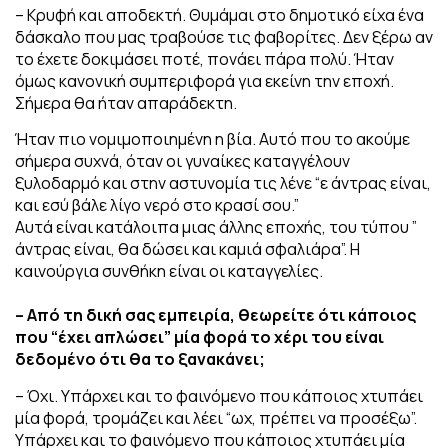
– Κρυφή και αποδεκτή. Θυμάμαι στο δημοτικό είχα ένα
δάσκαλο που μας τραβούσε τις φαβορίτες. Δεν ξέρω αν
το έχετε δοκιμάσει ποτέ, πονάει πάρα πολύ. Ή
ταν
όμως κανονική συμπεριφορά για εκείνη την εποχή.
Σήμερα θα ήταν απαράδεκτη.
Ήταν πιο νομιμοποιημένη η βία. Αυτό που το ακούμε
σήμερα συχνά, όταν οι γυναίκες καταγγέλουν
ξυλοδαρμό και στην αστυνομία τις λένε “ε άντρας είναι,
και εσύ βάλε λίγο νερό στο κρασί σου.”
Αυτά είναι κατάλοιπα μιας άλλης εποχής, του τύπου ”
άντρας είναι, θα δώσει και καμιά σφαλιάρα”. Η
καινούργια συνθήκη είναι οι καταγγελίες.
– Από τη δική σας εμπειρία, θεωρείτε ότι κάποιος
που “έχει απλώσει” μία φορά το χέρι του είναι
δεδομένο ότι θα το ξανακάνει;
– Όχι. Υπάρχει και το φαινόμενο που κάποιος χτυπάει
μία φορά, τρομάζει και λέει “ωχ, πρέπει να προσέξω”.
Υπάρχει και το φαινόμενο που κάποιος χτυπάει μία