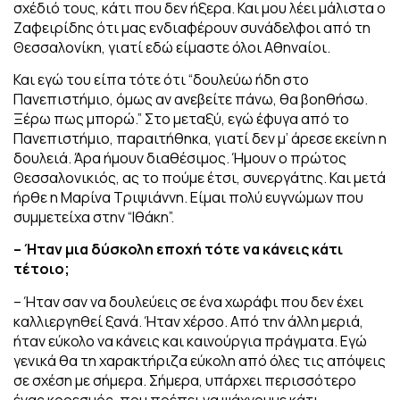
σχέδιό τους, κάτι που δεν ήξερα. Και μου λέει μάλιστα ο
Ζαφειρίδης ότι μας ενδιαφέρουν συνάδελφοι από τη
Θεσσαλονίκη, γιατί εδώ είμαστε όλοι Αθηναίοι.
Και εγώ του είπα τότε ότι “δουλεύω ήδη στο
Πανεπιστήμιο, όμως αν ανεβείτε πάνω, θα βοηθήσω.
Ξέρω πως μπορώ.”
Στο μεταξύ, εγώ έφυγα από το
Πανεπιστήμιο, παραιτήθηκα, γιατί δεν μ’ άρεσε εκείνη η
δουλειά. Άρα ήμουν διαθέσιμος. Ή
μουν ο πρώτος
Θεσσαλονικιός, ας το πούμε έτσι, συνεργάτης. Και μετά
ήρθε η Μαρίνα Τριψιάννη. Ε
ίμαι πολύ ευγνώμων που
συμμετείχα στην “Ιθάκη”.
– Ήταν μια δύσκολη εποχή τότε να κάνεις κάτι
τέτοιο;
– Ήταν σαν να δουλεύεις σε ένα χωράφι που δεν έχει
καλλιεργηθεί ξανά. Ήταν χέρσο.
Από την άλλη μεριά
,
ήταν εύκολο να κάνεις και καινούργια πράγματα. Εγώ
γενικά θα τη χαρακτήριζα εύκολη από όλες τις απόψεις
σε σχέση με σήμερα. Σήμερα, υπάρχει περισσότερο
ένας κορεσμός, που πρέπει να ψάχνουμε κάτι