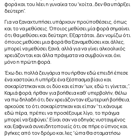
φορά και του λέει η γυναίκα του “κοίτα…δεν θα υπάρξει
δεύτερη”.
Για να ξαναχτυπήσει υπάρχουν προϋποθέσεις, όπως
και το να μεθύσεις. Όποιος μεθύσει μία φορά σημαίνει
ότι θα μεθύσει και δεύτερη; Εξαρτάται. Δεν νομίζω ότι
όποιος μεθύσει μια φορά θα ξαναμεθύσει και άλλες,
μπορεί να μεθύσει ξανά, αλλά για να γίνει αλκοολικός
χρειάζονται και άλλα πράγματα να συμβούν και όχι
μόνο η πρώτη φορά.
Έχω δει πολλά ζευγάρια που ήρθαν εδώ επειδή έπεσε
ένα χαστούκι ή υπήρξε ένα ξέσπασμα βίαιο και
σοκαρίστηκαν και οι δύο και είπαν “ωχ, εδώ τι γίνεται;”.
Καμιά φορά, ήρθαν για βοήθεια καθ’ υπερβολήν, θέλω
να πω δηλαδή ότι δεν χρειάζονταν εξωτερική βοήθεια,
αρκούσε το ότι σοκαρίστηκαν και είπαν “τι κάνουμε
εδώ πέρα, πρέπει να προσέξουμε λίγο, το πράγμα
μπορεί να ξεφύγει”. Είναι σαν να οδηγάς νυσταγμένος
και ξαφνικά συνειδητοποιείς ότι σε πήρε ο ύπνος και
βγήκες από τον δρόμο και λες “ώπα θα σταματήσω