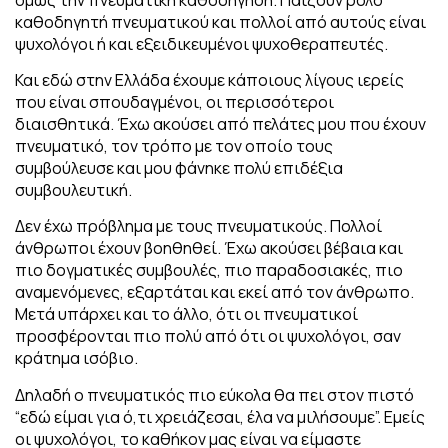
καθοδηγητή πνευματικού και πολλοί από αυτούς είναι
ψυχολόγοι ή και εξειδικευμένοι ψυχοθεραπευτές.
Και εδώ στην Ελλάδα έχουμε κάποιους λίγους ιερείς
που είναι σπουδαγμένοι, οι περισσότεροι
διαισθητικά. Έχω ακούσει από πελάτες μου που έχουν
πνευματικό, τον τρόπο με τον οποίο τους
συμβούλευσε και μου φάνηκε πολύ επιδέξια
συμβουλευτική.
Δεν έχω πρόβλημα με τους πνευματικούς. Πολλοί
άνθρωποι έχουν βοηθηθεί. Έχω ακούσει βέβαια και
πιο δογματικές συμβουλές, πιο παραδοσιακές, πιο
αναμενόμενες, εξαρτάται και εκεί από τον άνθρωπο.
Μετά υπάρχει και το άλλο, ότι οι πνευματικοί
προσφέρονται πιο πολύ από ότι οι ψυχολόγοι, σαν
κράτημα ισόβιο.
Δηλαδή ο πνευματικός πιο εύκολα θα πει στον πιστό
“εδώ είμαι για ό,τι χρειάζεσαι, έλα να μιλήσουμε”. Εμείς
οι ψυχολόγοι, το καθήκον μας είναι να είμαστε