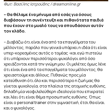
Φωτ: Βασίλης Ιατρούδης / dreamonline.gr
– Θα θέλαμε ένα μήνυμα από εσάς για όσους
διαβάσουν τη συνέντευξη και πιθανότατα παιδιά
που έχουν στο μυαλό τους να σπουδάσουν αυτόν
τον κλάδο.
– Διαβάζω ότι είναι ένα από τα επαγγέλματα του
μέλλοντος, παρόλο που γενικά υπάρχει η ιδέα ότι είναι
υπερ-κορεσμένος αυτός ο τομέας -και εγώ πιστεύω
ότι υπάρχουν περισσότεροι ψυχολόγοι από όσο
χρειάζονται κατά την γνώμη μου. Οι μελέτες όμως λένε
ότι είναι ένα από τα επαγγέλματα του μέλλοντος, θα
χρειαστούμε και άλλους.
Πιθανώς προς μία
κατεύθυνση ότι όλο και περισσότερο η ζωή μας θα
γίνεται ψυχολογία, στα πλαίσια της ατομικής ευθύνης,
δηλαδή μία νεοφιλελεύθερη ιδεολογία που επικρατεί
και λέει ότι είναι θέμα προσωπικής ευθύνης. Όπως
είναι ο personal trainer στην γυμναστική, έτσι θα είναι
και ο ψυχολόγος.