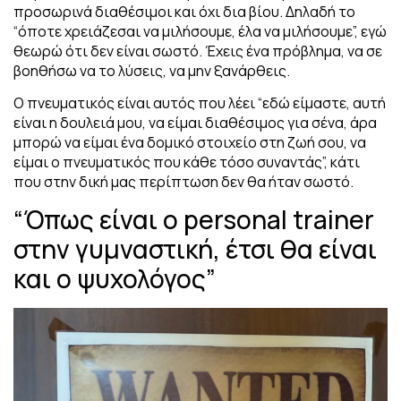
προσωρινά διαθέσιμοι και όχι δια βίου. Δηλαδή το
“όποτε χρειάζεσαι να μιλήσουμε, έλα να μιλήσουμε”, εγώ
θεωρώ ότι δεν είναι σωστό. Έχεις ένα πρόβλημα, να σε
βοηθήσω να το λύσεις, να μην ξανάρθεις.
Ο πνευματικός είναι αυτός που λέει “εδώ είμαστε, αυτή
είναι η δουλειά μου, να είμαι διαθέσιμος για σένα, άρα
μπορώ να είμαι ένα δομικό στοιχείο στη ζωή σου, να
είμαι ο πνευματικός που κάθε τόσο συναντάς”, κάτι
που στην δική μας περίπτωση δεν θα ήταν σωστό.
“Όπως είναι ο personal trainer
στην γυμναστική, έτσι θα είναι
και ο ψυχολόγος”