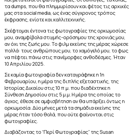
τα dumps, που θα πλημμυρίσουν και φέτος τις αρχικές
μας στα social media, ως ένας σύγχρονος τρόπος
έκφρασης, ενίοτε και καλλιτεχνικής.
Σκέφτομαι έντονα τις φωτογραφίες της ορκωμοσίας
μου, αναμφίβολα στιγμής-ορόσημου της χρονιάς μου,
αν όχι της ζωής μου. Το φιλμ εκείνης της μέρας χώρεσε
πολλά: τους ανθρώπους μου, το χαμόγελό μου, το φως
να πέφτει πάνω στις πανέμορφες ανθοδέσμες. Ήταν
10 Απριλίου 2025.
Σε καμία φωτογραφία δεν καταγράφηκε η 1η
Φεβρουαρίου, η μέρα της διπλής εξεταστικής, της
Ιστορίας Δικαίου στις 10 π.μ. που διαδέχτηκε η
Σύνθεση Δημοσίου στις 5 μ.μ. Η μέρα της οποίας το
άγχος, έθεσε σε αμφισβήτηση αν θα υπάρξει όντως η
ορκωμοσία. Δύο μήνες μετά τα σημάδια εκείνης της
μέρας ήταν τόσο θολά, που ούτε φαίνονται στις
φωτογραφίες.
Διαβάζοντας το “Περί Φωτογραφίας” της Susan