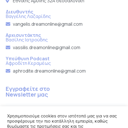
Εθνικής Αμύνης 32Α Θεσσαλονίκη
Διευθυντής
Βαγγέλης Λαζαρίδης
vangelis.dreamonline@gmail.com
Αρχισυντάκτης
Βασίλης Ιατρούδης
vassilis.dreamonline@gmail.com
Υπεύθυνη Podcast
Αφροδίτη Κεραμέως
aphrodite.dreamonline@gmail.com
Εγγραφείτε στο
Newsletter μας
Χρησιμοποιούμε cookies στον ιστότοπό μας για να σας
προσφέρουμε την πιο κατάλληλη εμπειρία, καθώς
Εγγραφή
θυμόμαστε τις προτιμήσεις σας και τις