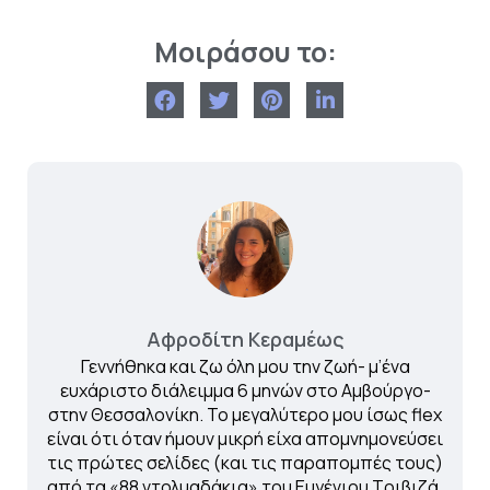
Μοιράσου το:
Αφροδίτη Κεραμέως
Γεννήθηκα και ζω όλη μου την ζωή- μ’ένα
ευχάριστο διάλειμμα 6 μηνών στο Αμβούργο-
στην Θεσσαλονίκη. Το μεγαλύτερο μου ίσως flex
είναι ότι όταν ήμουν μικρή είχα απομνημονεύσει
τις πρώτες σελίδες (και τις παραπομπές τους)
από τα «88 ντολμαδάκια» του Ευγένιου Τριβιζά.