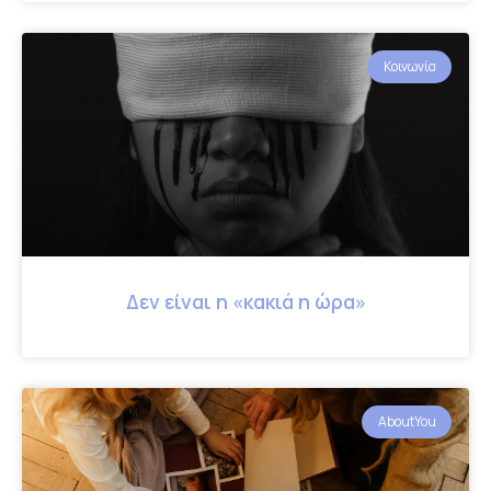
Κοινωνία
Δεν είναι η «κακιά η ώρα»
AboutYou