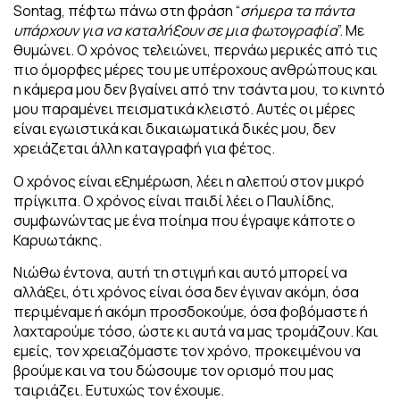
Sontag, πέφτω πάνω στη φράση “
σήμερα τα πάντα
υπάρχουν για να καταλήξουν σε μια φωτογραφία
”. Με
θυμώνει. Ο χρόνος τελειώνει, περνάω μερικές από τις
πιο όμορφες μέρες του με υπέροχους ανθρώπους και
η κάμερα μου δεν βγαίνει από την τσάντα μου, το κινητό
μου παραμένει πεισματικά κλειστό. Αυτές οι μέρες
είναι εγωιστικά και δικαιωματικά δικές μου, δεν
χρειάζεται άλλη καταγραφή για φέτος.
Ο χρόνος είναι εξημέρωση, λέει η αλεπού στον μικρό
πρίγκιπα. Ο χρόνος είναι παιδί λέει ο Παυλίδης,
συμφωνώντας με ένα ποίημα που έγραψε κάποτε ο
Καρυωτάκης.
Νιώθω έντονα, αυτή τη στιγμή και αυτό μπορεί να
αλλάξει, ότι χρόνος είναι όσα δεν έγιναν ακόμη, όσα
περιμέναμε ή ακόμη προσδοκούμε, όσα φοβόμαστε ή
λαχταρούμε τόσο, ώστε κι αυτά να μας τρομάζουν. Και
εμείς, τον χρειαζόμαστε τον χρόνο, προκειμένου να
βρούμε και να του δώσουμε τον ορισμό που μας
ταιριάζει. Ευτυχώς τον έχουμε.