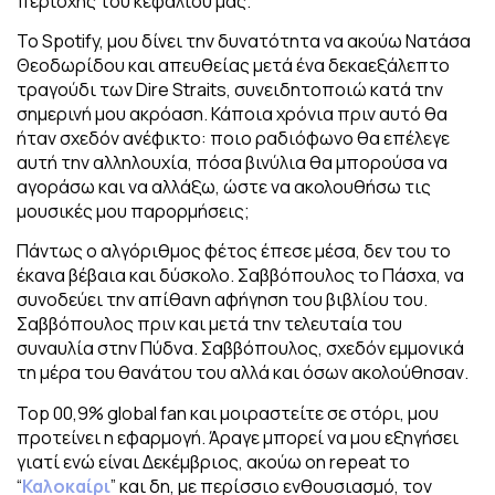
περιοχής του κεφαλιού μας.
Το Spotify, μου δίνει την δυνατότητα να ακούω Νατάσα
Θεοδωρίδου και απευθείας μετά ένα δεκαεξάλεπτο
τραγούδι των Dire Straits, συνειδητοποιώ κατά την
σημερινή μου ακρόαση. Κάποια χρόνια πριν αυτό θα
ήταν σχεδόν ανέφικτο: ποιο ραδιόφωνο θα επέλεγε
αυτή την αλληλουχία, πόσα βινύλια θα μπορούσα να
αγοράσω και να αλλάξω, ώστε να ακολουθήσω τις
μουσικές μου παρορμήσεις;
Πάντως ο αλγόριθμος φέτος έπεσε μέσα, δεν του το
έκανα βέβαια και δύσκολο. Σαββόπουλος το Πάσχα, να
συνοδεύει την απίθανη αφήγηση του βιβλίου του.
Σαββόπουλος πριν και μετά την τελευταία του
συναυλία στην Πύδνα. Σαββόπουλος, σχεδόν εμμονικά
τη μέρα του θανάτου του αλλά και όσων ακολούθησαν.
Top 00,9% global fan και μοιραστείτε σε στόρι, μου
προτείνει η εφαρμογή. Άραγε μπορεί να μου εξηγήσει
γιατί ενώ είναι Δεκέμβριος, ακούω on repeat το
“
Καλοκαίρι
” και δη, με περίσσιο ενθουσιασμό, τον