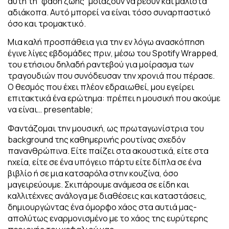
αυτή τη “φάση ζωής” μοιάζουν να ρέουν και μάλιστα
αδιάκοπα. Αυτό μπορεί να είναι τόσο συναρπαστικό
όσο και τρομακτικό.
Μια καλή προσπάθεια για την εν λόγω ανασκόπηση
έγινε λίγες εβδομάδες πριν, μέσω του Spotify Wrapped,
του ετήσιου δηλαδή ραντεβού για μοίρασμα των
τραγουδιών που συνόδευσαν την χρονιά που πέρασε.
Ο θεσμός που έχει πλέον εδραιωθεί, μου εγείρει
επιτακτικά ένα ερώτημα: πρέπει η μουσική που ακούμε
να είναι… presentable;
Φαντάζομαι την μουσική, ως πρωταγωνίστρια του
background της καθημερινής ρουτίνας σχεδόν
πανανθρώπινα. Είτε παίζει στα ακουστικά, είτε στα
ηχεία, είτε σε ένα υπόγειο πάρτυ είτε δίπλα σε ένα
βιβλίο ή σε μια κατσαρόλα στην κουζίνα, όσο
μαγειρεύουμε. Σκιπάρουμε ανάμεσα σε είδη και
καλλιτέχνες ανάλογα με διαθέσεις και καταστάσεις,
δημιουργώντας ένα όμορφο χάος στα αυτιά μας-
απολύτως εναρμονισμένο με το χάος της ευρύτερης