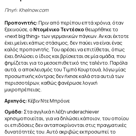
Πηγή: Khelnow.com
Προπονητής:
Πριν από περίπου επτά χρόνια, όταν
ξεκινούσε, ο
Ντομένικο Τεντέσκο
θεωρήθηκε το
«next big thing» των γερμανικών πάγκων. Αν και έκτοτε
έχει μείνει κάπως στάσιμος, δεν παύει να είναι ένας
καλός προπονητής. Του αρέσει να επιτίθεται, όπως
έχει δηλώσει ο ίδιος και βρίσκεται σε μία ομάδα, που
φημίζεται για το μεσοεπιθετικό της ταλέντο. Παρόλα
αυτά, ο αποκλεισμός του Τιμπό Κουρτουά, λόγω μίας
προσωπικής κόντρας δεν ήχησε καλά στα αυτιά των
περισσοτέρων, καθώς φανέρωσε λογική
μικροπρέπειας.
Αρχηγός:
Κέβιν Ντε Μπρόινε
Ομάδα:
Στα αγγλικά η λέξη underachiever
χρησιμοποιείται, για να δηλώσει κάποιον, του οποίου
οι επιδόσεις δεν ανταποκρίνονται στις πραγματικές
δυνατότητές του. Αυτό ακριβώς εκπροσωπεί το