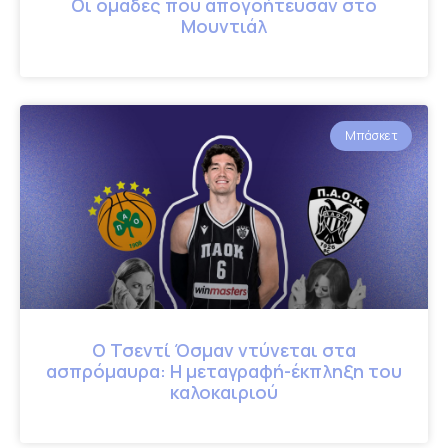
Οι ομάδες που απογοήτευσαν στο
Μουντιάλ
Μπάσκετ
Ο Τσεντί Όσμαν ντύνεται στα
ασπρόμαυρα: Η μεταγραφή-έκπληξη του
καλοκαιριού