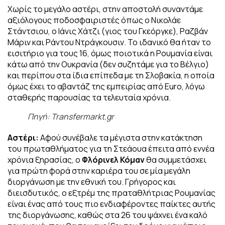
Χωρίς το μεγάλο αστέρι, στην αποστολή συναντάμε
αξιόλογους ποδοσφαιριστές όπως ο Νικολάε
Στάντσιου, ο Ιάνις Χάτζι (γιος του Γκεόργκε), Ραζβάν
Μάριν και Ράντου Ντράγκουσιν. Το ιδανικό θα ήταν το
εισιτήριο για τους 16, όμως ποιοτικά η Ρουμανία είναι
κάτω από την Ουκρανία (δεν συζητάμε για το Βέλγιο)
και περίπου στα ίδια επίπεδα με τη Σλοβακία, η οποία
όμως έχει το αβαντάζ της εμπειρίας από Euro, λόγω
σταθερής παρουσίας τα τελευταία χρόνια.
Πηγή: Transfermarkt.gr
Αστέρι:
Αφού συνέβαλε τα μέγιστα στην κατάκτηση
του πρωταθλήματος για τη Στεάουα έπειτα από εννέα
χρόνια ξηρασίας, ο
Φλόρινελ Κόμαν
θα συμμετάσχει
για πρώτη φορά στην καριέρα του σε μία μεγάλη
διοργάνωση με την εθνική του. Γρήγορος και
διεισδυτικός, ο εξτρέμ της πραταθλήτριας Ρουμανίας
είναι ένας από τους πιο ενδιαφέροντες παίκτες αυτής
της διοργάνωσης, καθώς στα 26 του ψάχνει ένα καλό