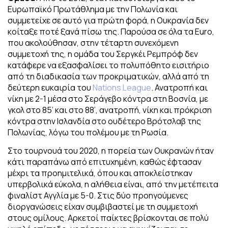
Ευρωπαϊκό Πρωτάθλημα με την Πολωνία και
συμμετείχε σε αυτό για πρώτη φορά, η Ουκρανία δεν
κοίταξε ποτέ ξανά πίσω της. Παρούσα σε όλα τα Euro,
που ακολούθησαν, στην τέταρτη συνεχόμενη
συμμετοχή της, η ομάδα του Σεργκέι Ρεμπρόφ δεν
κατάφερε να εξασφαλίσει το πολυπόθητο εισιτήριο
από τη διαδικασία των προκριματικών, αλλά από τη
δεύτερη ευκαιρία του
Nations League
. Ανατροπή και
νίκη με 2-1 μέσα στο Σεράγεβο κόντρα στη Βοσνία, με
γκολ στο 85’ και στο 88’, ανατροπή, νίκη και πρόκριση
κόντρα στην Ισλανδία στο ουδέτερο Βρότσλαβ της
Πολωνίας, λόγω του πολέμου με τη Ρωσία.
Στο τουρνουά του 2020, η πορεία των Ουκρανών ήταν
κάτι παραπάνω από επιτυχημένη, καθώς έφτασαν
μέχρι τα προημιτελικά, όπου και αποκλείστηκαν
υπερβολικά εύκολα, η αλήθεια είναι, από την μετέπειτα
φιναλίστ Αγγλία με 5-0. Στις δύο προηγούμενες
διοργανώσεις είχαν συμβιβαστεί με τη συμμετοχή
στους ομίλους. Αρκετοί παίκτες βρίσκονται σε πολύ