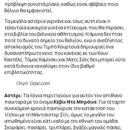
πρόβλεψη συνιστά ρίσκο, καθώς είναι αβέβαιο ποιο
Βέλγιο θα εμφανιστεί.
Τα μεγάλα αστέρια γερνάνε και ίσως αυτή είναι η
τελευταία ευκαιρία για ένα επίτευγμα, που θα περάσει
στα βιβλία του βελγικού αθλητισμού. Η άμυνα δεν ήταν
ποτέ το δυνατό σημείο του Βελγίου, ενώ ο ανεξήγητος
αποκλεισμός του Τιμπό Κουρτουά δημιουργεί ένα
δυσαναπλήρωτο κενό, που κανένας εκ των Κουν
Καστέλς, Τόμας Καμίνσκι και Ματς Σελς δεν μπορεί ούτε
κατά διάνοια να καλύψει στον ίδιο βαθμό
επιβλητικότητας.
Πηγή: Goal.com
Αστέρι:
Τα λόγια περιττεύουν για αυτόν τον απίθανο
παικταρά με το όνομα
Κέβιν Ντε Μπρόινε
. Για τέταρτη
συνεχόμενη χρονιά πανηγύρισε την κατάκτηση του
τίτλου με τη Μάντσεστερ Σίτι, όμως το μεγάλο του
απωθημένο είναι κάτι καλό με την εθνική του ομάδα.
Σκοράρει, πασάρει, τριπλάρει, βγάζει μαγικές πάσες,