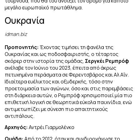
τουρνουά, που θα του ανοίξει τον δρόμο για κάποιο
μεγάλο ευρωπαϊκό πρωτάθλημα.
Ουκρανία
idman.biz
Προπονητής:
Έχοντας τιμήσει τη φανέλα της
Ουκρανίας και ως ποδοσφαιριστής, ο τέταρτος
σκόρερ στην ιστορία της ομάδας,
Σεργκέι Ρεμπρόφ
ανέλαβε τον Ιούνιο του 2023, έπειτα από άκρως
πετυχημένα περάσματα σε Φερεντσβάρος και Αλ Αΐν.
Ιδιαίτερα ευέλικτος και οξυδερκής, τόσο στην
προετοιμασία των αγώνων, όσο και στις παρεμβάσεις
στη διάρκεια αυτών, ο Ρεμπρόφ χρησιμοποιεί μία πιο
επιθετική λογική σε θεωρητικά εύκολα παιχνίδια, ενώ
αντιμετωπίζει με σύνεση πιο απαιτητικούς
αντιπάλους.
Αρχηγός:
Αντρέι Γιαρμολένκο
Ομάδα:
Από το 2012, όταν και συνδιοργάνωσε το