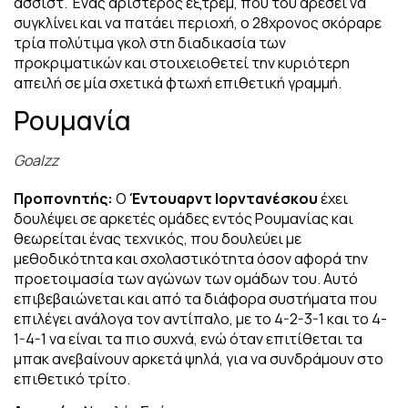
ασσίστ. Ένας αριστερός εξτρέμ, που του αρέσει να
συγκλίνει και να πατάει περιοχή, ο 28χρονος σκόραρε
τρία πολύτιμα γκολ στη διαδικασία των
προκριματικών και στοιχειοθετεί την κυριότερη
απειλή σε μία σχετικά φτωχή επιθετική γραμμή.
Ρουμανία
Goalzz
Προπονητής:
Ο
Έντουαρντ Ιορντανέσκου
έχει
δουλέψει σε αρκετές ομάδες εντός Ρουμανίας και
θεωρείται ένας τεχνικός, που δουλεύει με
μεθοδικότητα και σχολαστικότητα όσον αφορά την
προετοιμασία των αγώνων των ομάδων του. Αυτό
επιβεβαιώνεται και από τα διάφορα συστήματα που
επιλέγει ανάλογα τον αντίπαλο, με το 4-2-3-1 και το 4-
1-4-1 να είναι τα πιο συχνά, ενώ όταν επιτίθεται τα
μπακ ανεβαίνουν αρκετά ψηλά, για να συνδράμουν στο
επιθετικό τρίτο.