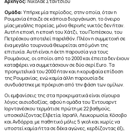
Αρχηγός:
Νικολάε Στάντσιου
Ομάδα:
Υπήρχε μία περίοδος, στην οποία, όταν η
Ρουμανία έπαιζε σε κάποια διοργάνωση, το όνειρο
μίας μεγάλης πορείας, μόνο θερινής νυκτός δεν ήταν.
Αυτή η εποχή, η εποχή του Χάτζι, του Ποπέσκου, του
Πετρέσκου αποτελεί παρελθόν. Πλέον η συμμετοχή σε
ένα μεγάλο τουρνουά θεωρείται από μόνη της
επιτυχία. Αυτή είναι η έκτη παρουσία για τους
Ρουμάνους, οι οποίοι από το 2000 και έπειτα δεν έχουν
καταφέρει να συμμετάσχουν σε δύο σερί Euro. Τα
προημιτελικά του 2000 ήταν και η κορυφαία επίδοση
της Ρουμανίας, ενώ καμία άλλη παρουσία δε
συνδυάστηκε με πρόκριση από την φάση των ομίλων.
Οι εμφανίσεις της στα προκριματικά είναι σίγουρα
λόγος αισιοδοξίας, αφού η ομάδα του Έντουαρντ
Ιορντανέσκου τερμάτισε πρώτη με 22 βαθμούς,
υποσκελίζοντας Ελβετία, Ισραήλ, Λευκορωσία, Κόσοβο
και Ανδόρρα, με παθητικό μόλις 5 γκολ και χωρίς να
υποστεί καμία ήττα σε δέκα αγώνες, κερδίζοντας έξι.