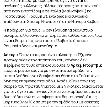
υψηλό επίπεδο, με τέσσερις να αγωνίζονται σε
αγγλικούς συλλόγους, άλλους τέσσερις σε ισπανικούς,
από έναν εντοπίζουμε σε Ιταλία (Μαλινόφσκι) και
Πορτογαλία (Τρούμπιν), ενώ δώδεκα συνολικά
παίζουν στη Σαχτάρ Ντόνετσκ ή στην Ντιναμό Κιέβου.
Η πρόκριση για τους 16 δεν είναι απλά ρεαλιστικό
σενάριο, αλλά συνιστά υποχρέωση, καθώς και το υλικό
είναι εξαιρετικό, ενώ τόσο η Σλοβακία όσο και η
Ρουμανία δεν είναι μεγαθήρια.
Αστέρι:
Όταν το περασμένο καλοκαίρι η Τζιρόνα
προχωρούσε στην απόκτησή του, κανένας δεν
περίμενε το τι θα επακολουθούσε. Ο
Άρτεμ Ντόμπβικ
είχε μία μαγική χρονιά με την ισπανική ομάδα, την
οποία βοήθησε να εξασφαλίσει θέση στο Τσάμπιονς
Λιγκ της επόμενης περιόδου. Αναδείχθηκε πρώτος
σκόρερ του πρωταθλήματος με 24 γκολ και διακρίνεται
για τον όγκο του, την ικανότητα να σκοράρει και με τα
δύο πόδια, ενώ συνεισφέρει και δημιουργικά, όπως
μαρτυρούν οι 10 ασσίστ με την ομάδα του, με αρκετές