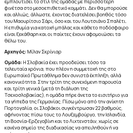
εμπλουτίσει το στιλ της ομάδας με περισσότερη
φινέτσα στο μεσοεπιθετικό κομμάτι. Δεν θα μπορούσε
και αλλιώς, άλλωστε, έχοντας διατελέσει βοηθός τόσο
του Μαουρίτσιο Σάρι, όσο και του Λουτσιάνο Σπαλέτι.
Η επιθυμία για κατοχή μπάλας και κάθετο ποδόσφαιρο
είναι ξεκάθαρη και οι παίκτες έχουν αφομοιώσει τα
θέλω του.
Αρχηγός:
Μίλαν Σκρίνιαρ
Ομάδα:
Η Σλοβακία έχει προοδεύσει τόσο τα
τελευταία χρόνια, που πλέον η συμμετοχή της στο
Ευρωπαϊκό Πρωτάθλημα δεν συνιστά έκπληξη, αλλά
κανονικότητα. Στην τρίτη της συνεχόμενη παρουσία
και τρίτη γενικά (μετά τη διάλυση της
Τσεχοσλοβακίας), η ομάδα πήρε άνετα το εισιτήριο για
τα γήπεδα της Γερμανίας. Πίσω μόνο από την ανίκητη
Πορτογαλία, οι Σλοβάκοι συγκέντρωσαν 22 βαθμούς,
αφήνοντας πίσω τους το Λουξεμβούργο, την Ισλανδία,
τη Βοσνία-Ερζεγοβίνη και το Λιχτενστάιν, χωρίς σε
κανένα σημείο της διαδικασίας να απειληθούν ή να