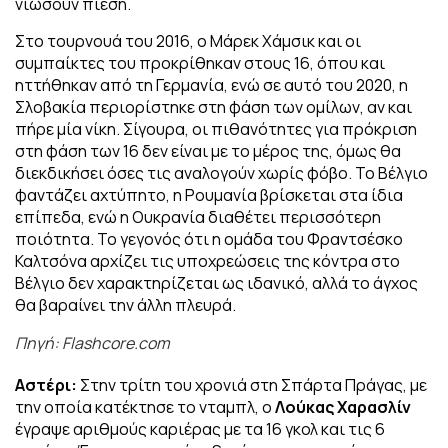
νιώσουν πίεση.
Στο τουρνουά του 2016, ο Μάρεκ Χάμσικ και οι
συμπαίκτες του προκρίθηκαν στους 16, όπου και
ηττήθηκαν από τη Γερμανία, ενώ σε αυτό του 2020, η
Σλοβακία περιορίστηκε στη φάση των ομίλων, αν και
πήρε μία νίκη. Σίγουρα, οι πιθανότητες για πρόκριση
στη φάση των 16 δεν είναι με το μέρος της, όμως θα
διεκδικήσει όσες τις αναλογούν χωρίς φόβο. Το Βέλγιο
φαντάζει αχτύπητο, η Ρουμανία βρίσκεται στα ίδια
επίπεδα, ενώ η Ουκρανία διαθέτει περισσότερη
ποιότητα. Το γεγονός ότι η ομάδα του Φραντσέσκο
Καλτσόνα αρχίζει τις υποχρεώσεις της κόντρα στο
Βέλγιο δεν χαρακτηρίζεται ως ιδανικό, αλλά το άγχος
θα βαραίνει την άλλη πλευρά.
Πηγή: Flashcore.com
Αστέρι:
Στην τρίτη του χρονιά στη Σπάρτα Πράγας, με
την οποία κατέκτησε το νταμπλ, ο
Λούκας Χαρασλίν
έγραψε αριθμούς καριέρας με τα 16 γκολ και τις 6