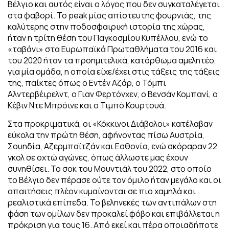
Βέλγιο και αυτός είναι ο λόγος που δεν συγκαταλέγεται
στα φαβορί. Το peak μίας απίστευτης φουρνιάς, της
καλύτερης στην ποδοσφαιρική ιστορία της χώρας,
ήταν η τρίτη θέση του Παγκοσμίου Κυπέλλου, ενώ το
«ταβάνι» στα Ευρωπαϊκά Πρωταθλήματα του 2016 και
του 2020 ήταν τα προημιτελικά, κατόρθωμα αμελητέο,
για μία ομάδα, η οποία είχε/έχει στις τάξεις της τάξεις
της, παίκτες όπως ο Εντέν Αζάρ, ο Τόμπι
Αλντερβέιρελντ, ο Γιαν Φερτόνχεν, ο Βενσάν Κομπανί, ο
Κέβιν Ντε Μπρόινε και ο Τιμπό Κουρτουά.
Στα προκριματικά, οι «Κόκκινοι Διάβολοι» κατέλαβαν
εύκολα την πρώτη θέση, αφήνοντας πίσω Αυστρία,
Σουηδία, Αζερμπαϊτζάν και Εσθονία, ενώ σκόραραν 22
γκολ σε οχτώ αγώνες, όπως άλλωστε μας έχουν
συνηθίσει. Το σοκ του Μουντιάλ του 2022, στο οποίο
το Βέλγιο δεν πέρασε ούτε τον όμιλο ήταν μεγάλο και οι
απαιτήσεις πλέον κυμαίνονται σε πιο χαμηλά και
ρεαλιστικά επίπεδα. Το βεληνεκές των αντιπάλων στη
φάση των ομίλων δεν προκαλεί φόβο και επιβάλλεται η
πρόκριση για τους 16. Από εκεί και πέρα οποιαδήποτε