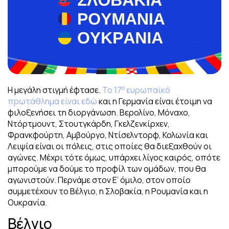
ο
Η μεγάλη στιγμή έφτασε.
Το 17
ευρωπαϊκό
πρωτάθλημα είναι εδώ
και η Γερμανία είναι έτοιμη να
φιλοξενήσει τη διοργάνωση. Βερολίνο, Μόναχο,
Ντόρτμουντ, Στουτγκάρδη, Γκελζενκίρχεν,
Φρανκφούρτη, Αμβούργο, Ντίσελντορφ, Κολωνία και
Λειψία είναι οι πόλεις, στις οποίες θα διεξαχθούν οι
αγώνες. Μέχρι τότε όμως, υπάρχει λίγος καιρός, οπότε
μπορούμε να δούμε το προφίλ των ομάδων, που θα
αγωνιστούν. Περνάμε στον Ε’ όμιλο, στον οποίο
συμμετέχουν το Βέλγιο, η Σλοβακία, η Ρουμανία και η
Ουκρανία.
Βέλγιο