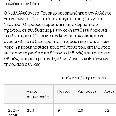
τουλάχιστον δέκα.
Ο Νικίλ Αλεξάντερ-Γουόκερ μετακινήθηκε στην Ατλάντα
για να συνεισφέρει από τον πάγκο στους Γιανγκ και
Ντάνιελς. Ο τραυματισμός και η αποχώρηση του
πρώτου, σε συνδυασμό με την κακή επιθετική χρονιά
του δεύτερου, έδωσαν στον Καναδό την ευκαιρία να
αναδειχθεί στο δεύτερο πιο επιδραστικό παίκτη των
Χοκς. Υπερδιπλασίασε τους πόντους του, εκτελώντας
με ποσοστά ρεκόρ από δίποντο (45,4%) και τρίποντο
(39,4%), και μαζί με τον Τζέιλεν Τζόνσον καθοδηγούν
την ομάδα σε νίκες.
Νικίλ Αλεξάντερ Γουόκερ
Λεπτά
Πόντοι
Ριμπάουντ
Ασίστ
συμμετοχής
2024-
25.3
9.4
2.6
3.2
2025