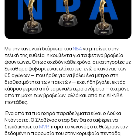
Με την κανονική διάρκεια του
NBA
να μπαίνει στην
τελική της ευθεία, η κουβέντα για τα φετινά βραβεία
φουντώνει. Όπως σχεδόν κάθε χρόνο, οι κατηγορίες με
ξεκάθαρα φαβορί είναι ελάχιστες, ενώ ο κανόνας των
65 αγώνων — που ήρθε για να βάλει ένα μέτρο στη
διαθεσιμότητα των παικτών — έχει ήδη βγάλει εκτός
κάδρου μερικά από τα μεγαλύτερα ονόματα — όχι μόνο
από τη μάχη των βραβείων, αλλά και από τις All-NBA
πεντάδες.
Ένα από τα πιο ηχηρά παραδείγματα είναι ο Λούκα
Ντόντσιτς. Ο Σλοβένος σταρ δεν θα καταφέρει να
διεκδικήσει το
MVP,
παρά το γεγονός ότι θεωρούνταν
δεδομένη η παρουσία του στην κορυφαία πεντάδα,