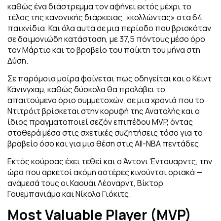
καθώς ένα διάστρεμμα τον αφήνει εκτός μέχρι το
τέλος της κανονικής διάρκειας, «κολλώντας» στα 64
παιχνίδια. Και όλα αυτά σε μια περίοδο που βρισκόταν
σε δαιμονιώδη κατάσταση, με 37,5 πόντους μέσο όρο
τον Μάρτιο και το βραβείο του παίκτη του μήνα στη
Δύση.
Σε παρόμοια μοίρα φαίνεται πως οδηγείται και ο Κέιντ
Κάνινγχαμ, καθώς δύσκολα θα προλάβει το
απαιτούμενο όριο συμμετοχών, σε μια χρονιά που το
Ντιτρόιτ βρίσκεται στην κορυφή της Ανατολής και ο
ίδιος πραγματοποιεί σεζόν επιπέδου MVP, όντας
σταθερά μέσα στις σχετικές συζητήσεις τόσο για το
βραβείο όσο και για μια θέση στις All-NBA πεντάδες.
Εκτός κούρσας έχει τεθεί και ο Άντονι Έντουαρντς, την
ώρα που αρκετοί ακόμη αστέρες κινούνται οριακά —
ανάμεσά τους οι Καουάι Λέοναρντ, Βίκτορ
Γουεμπανιάμα και Νίκολα Γιόκιτς.
Most Valuable Player (MVP)