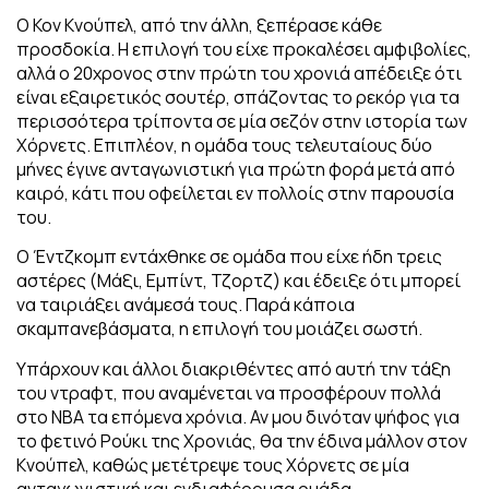
Ο Κον Κνούπελ, από την άλλη, ξεπέρασε κάθε
προσδοκία. Η επιλογή του είχε προκαλέσει αμφιβολίες,
αλλά ο 20χρονος στην πρώτη του χρονιά απέδειξε ότι
είναι εξαιρετικός σουτέρ, σπάζοντας το ρεκόρ για τα
περισσότερα τρίποντα σε μία σεζόν στην ιστορία των
Χόρνετς. Επιπλέον, η ομάδα τους τελευταίους δύο
μήνες έγινε ανταγωνιστική για πρώτη φορά μετά από
καιρό, κάτι που οφείλεται εν πολλοίς στην παρουσία
του.
Ο Έντζκομπ εντάχθηκε σε ομάδα που είχε ήδη τρεις
αστέρες (Μάξι, Εμπίντ, Τζορτζ) και έδειξε ότι μπορεί
να ταιριάξει ανάμεσά τους. Παρά κάποια
σκαμπανεβάσματα, η επιλογή του μοιάζει σωστή.
Υπάρχουν και άλλοι διακριθέντες από αυτή την τάξη
του ντραφτ, που αναμένεται να προσφέρουν πολλά
στο NBA τα επόμενα χρόνια. Αν μου δινόταν ψήφος για
το φετινό Ρούκι της Χρονιάς, θα την έδινα μάλλον στον
Κνούπελ, καθώς μετέτρεψε τους Χόρνετς σε μία
ανταγωνιστική και ενδιαφέρουσα ομάδα —