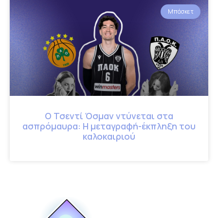
Μπάσκετ
Ο Τσεντί Όσμαν ντύνεται στα
ασπρόμαυρα: Η μεταγραφή-έκπληξη του
καλοκαιριού