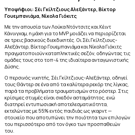
Υποψήφιοι: Σέι Γκίλτζιους Αλεξάντερ, Βίκτορ
Γουεμπανιάμα, Νίκολα Γιόκιτς
Με την απουσία των Λούκα Ντόντσιτς και Κέιντ
Κάνινγχαμ, η μάχη για το MVP μοιάζει να περιορίζεται
σε τρεις βασικούς διεκδικητές. Οι Σέι Γκίλτζιους-
Αλεξάντερ, Βίκτορ Γουεμπανιάμα και Νίκολα Γιόκιτς
πραγματοποιούν καταπληκτικές σεζόν, οδηγώντας τις
ομάδες τους στο τοπ-4 της ιδιαίτερα ανταγωνιστικής
Δύσης.
Ο περσινός νικητής, Σέι Γκίλτζιους-Αλεξάντερ, οδηγεί
τους Θάντερ σε ένα από τα καλύτερα ρεκόρ της λίγκας,
παρά τα προβλήματα τραυματισμών στο ρόστερ. Στις
κρίσιμες στιγμές είναι σχεδόν ασταμάτητος, ενώ
διατηρεί εντυπωσιακή αποτελεσματικότητα,
εκτελώντας με 55% εντός παιδιάς ως γκαρντ —
στοιχείο που αποτυπώνει την ποιότητα των επιλογών
του περισσότερο από τον όγκο των προσπαθειών
του.