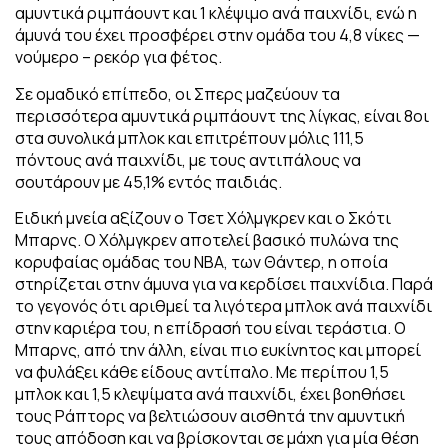
αμυντικά ριμπάουντ και 1 κλέψιμο ανά παιχνίδι, ενώ η
άμυνά του έχει προσφέρει στην ομάδα του 4,8 νίκες —
νούμερο – ρεκόρ για φέτος.
Σε ομαδικό επίπεδο, οι Σπερς μαζεύουν τα
περισσότερα αμυντικά ριμπάουντ της λίγκας, είναι 8οι
στα συνολικά μπλοκ και επιτρέπουν μόλις 111,5
πόντους ανά παιχνίδι, με τους αντιπάλους να
σουτάρουν με 45,1% εντός παιδιάς.
Ειδική μνεία αξίζουν ο Τσετ Χόλμγκρεν και ο Σκότι
Μπαρνς. Ο Χόλμγκρεν αποτελεί βασικό πυλώνα της
κορυφαίας ομάδας του NBA, των Θάντερ, η οποία
στηρίζεται στην άμυνα για να κερδίσει παιχνίδια. Παρά
το γεγονός ότι αριθμεί τα λιγότερα μπλοκ ανά παιχνίδι
στην καριέρα του,
η επίδρασή του είναι τεράστια. Ο
Μπαρνς, από την άλλη, είναι πιο ευκίνητος και μπορεί
να φυλάξει κάθε είδους αντίπαλο. Με περίπου 1,5
μπλοκ και 1,5 κλεψίματα ανά παιχνίδι, έχει βοηθήσει
τους Ράπτορς να βελτιώσουν αισθητά την αμυντική
τους απόδοση και να βρίσκονται σε μάχη για μία θέση