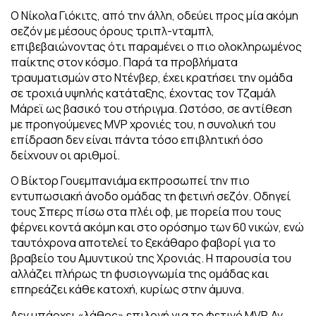
Ο Νίκολα Γιόκιτς, από την άλλη, οδεύει προς μία ακόμη
σεζόν με μέσους όρους τριπλ-νταμπλ,
επιβεβαιώνοντας ότι παραμένει ο πιο ολοκληρωμένος
παίκτης στον κόσμο. Παρά τα προβλήματα
τραυματισμών στο Ντένβερ, έχει κρατήσει την ομάδα
σε τροχιά υψηλής κατάταξης, έχοντας τον Τζαμάλ
Μάρεϊ ως βασικό του στήριγμα. Ωστόσο, σε αντίθεση
με προηγούμενες MVP χρονιές του, η συνολική του
επίδραση δεν είναι πάντα τόσο επιβλητική όσο
δείχνουν οι αριθμοί.
Ο Βίκτορ Γουεμπανιάμα εκπροσωπεί την πιο
εντυπωσιακή άνοδο ομάδας τη φετινή σεζόν. Οδηγεί
τους Σπερς πίσω στα πλέι οφ, με πορεία που τους
φέρνει κοντά ακόμη και στο ορόσημο των 60 νικών, ενώ
ταυτόχρονα αποτελεί το ξεκάθαρο φαβορί για το
βραβείο του Αμυντικού της Χρονιάς. Η παρουσία του
αλλάζει πλήρως τη φυσιογνωμία της ομάδας και
επηρεάζει κάθε κατοχή, κυρίως στην άμυνα.
Δεν υπάρχει «λάθος» επιλογή για το φετινό MVP. Αν,