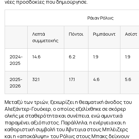
νέες προσδοκίες που δημιούργησε.
Ράιαν Ρόλινς
Λεπτά
Πόντοι
Ριμπάουντ
Ασίστ
συμμετοχής
2024-
14.6
6.2
1.9
1.9
2025
2025-
32.1
17.1
4.6
5.6
2026
Μεταξύ των τριών, ξεχωρίζει η θεαματική άνοδος του
Αλεξάντερ-Γουόκερ, ο οποίος εξελίχθηκε σε σκόρερ
ολκής με σταθερότητα και συνέπεια, ενώ αμυντικά
παραμένει αξιόπιστος. Παράλληλα, η ενέργεια και η
καθοριστική συμβολή του Άβντιγια στους Μπλέιζερς
και η «αποκάλυψη» του Ρόλινς στους Μπακς δείχνουν