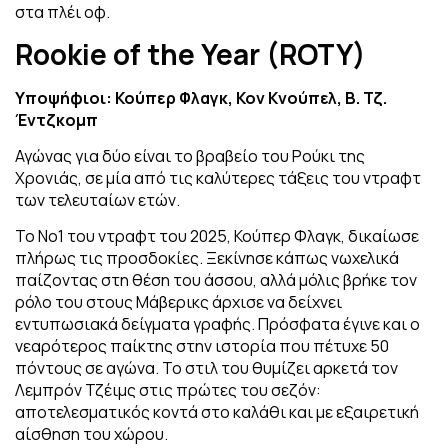
στα πλέι οφ.
Rookie of the Year
(ROTY)
Υποψήφιοι: Κούπερ Φλαγκ, Κον Κνούπελ, Β. Τζ.
Έντζκομπ
Αγώνας για δύο είναι το βραβείο του Ρούκι της
Χρονιάς, σε μία από τις καλύτερες τάξεις του ντραφτ
των τελευταίων ετών.
Το Νο1 του ντραφτ του 2025, Κούπερ Φλαγκ, δικαίωσε
πλήρως τις προσδοκίες. Ξεκίνησε κάπως νωχελικά
παίζοντας στη θέση του άσσου, αλλά μόλις βρήκε τον
ρόλο του στους Μάβερικς άρχισε να δείχνει
εντυπωσιακά δείγματα γραφής. Πρόσφατα έγινε και ο
νεαρότερος παίκτης στην ιστορία που πέτυχε 50
πόντους σε αγώνα. Το στιλ του θυμίζει αρκετά τον
Λεμπρόν Τζέιμς στις πρώτες του σεζόν:
αποτελεσματικός κοντά στο καλάθι και με εξαιρετική
αίσθηση του χώρου.