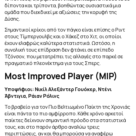
δίποντα και τρίποντα, βοηθώντας ουσιαστικά μια
ομάδα που διεκδικεί με αξιώσεις την κορυφή της
Δύσης.
Σημαντικοί κρίκοι από τον πάγκο είναι επίσης ο Ριντ
στους Τίμπεργουλβς και ο Χάκεζ στο Χιτ, οι οποίοι
έχουν ελαφρώς καλύτερα στατιστικά. Ωστόσο, η
συνολική τους επίδραση δεν φτάνει σε επίπεδο
Τζόνσον, που μετατρέπει τις αλλαγές στο παρκέ σε
πραγματικό πλεονέκτημα για τους Σπερς.
Most Improved Player
(MIP)
Υποψήφιοι: Νικίλ Αλεξάντερ Γουόκερ, Ντένι
Άβντιγια, Ράιαν Ρόλινς
Το βραβείο για τον Πιο Βελτιωμένο Παίκτη της Χρονιάς
είναι πάντα το πιο αμφίρροπο. Κάθε χρόνο αρκετοί
παίκτες δείχνουν σημαντική πρόοδο στα στατιστικά
τους, και στο παρόν άρθρο αναλύω τρεις
περιπτώσεις, αν και θα μπορούσα να αναφέρω