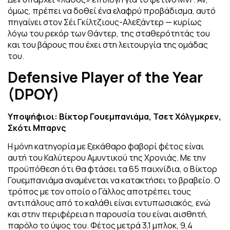
όμως, πρέπει να δοθεί ένα ελαφρύ προβάδισμα, αυτό
πηγαίνει στον Σέι Γκίλτζιους-Αλεξάντερ — κυρίως
λόγω του ρεκόρ των Θάντερ, της σταθερότητάς του
και του βάρους που έχει στη λειτουργία της ομάδας
του.
Defensive Player of the Year
(DPOY)
Υποψήφιοι: Βίκτορ Γουεμπανιάμα, Τσετ Χόλγμκρεν,
Σκότι Μπαρνς
Η μόνη κατηγορία με ξεκάθαρο φαβορί φέτος είναι
αυτή του Καλύτερου Αμυντικού της Χρονιάς. Με την
προϋπόθεση ότι θα φτάσει τα 65 παιχνίδια, ο Βίκτορ
Γουεμπανιάμα αναμένεται να κατακτήσει το βραβείο. Ο
τρόπος με τον οποίο ο Γάλλος αποτρέπει τους
αντιπάλους από το καλάθι είναι εντυπωσιακός, ενώ
και στην περιφέρεια η παρουσία του είναι αισθητή,
παρόλο το ύψος του. Φέτος μετρά 3,1 μπλοκ, 9,4