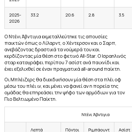
2025-
33.2
20.6
2.8
3.5
2026
Ο Ντένι Άβντιγια εκμεταλλεύτηκε τις απουσίες
παικτών όπως ο Λίλαρντ, ο Χέντερσον και ο Σαρπ,
ανεβάζοντας δραστικά τα νούμερά του και
κερδίζοντας μία θέση στο φετινό All-Star. Ο Ισραηλινός
σταρ καταγράφει περίπου 7 ασίστ ανά παιχνίδι και
έχει εξελιχθεί σε έναν πραγματικά all-around παίκτη.
Οι Μπλέιζερς θα διεκδικήσουν μία θέση στα πλέι οφ
μέσω του πλέι ιν, και μένει να φανεί αν η πορεία της
ομάδας θα επηρεάσει την ψήφο των αρμόδιων για τον
Πιο Βελτιωμένο Παίκτη.
Ντένι Άβντιγια
Λεπτά
Πόντοι
Ριμπάουντ
Ασίστ