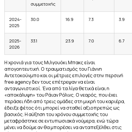
συμμετοχής
2024-
30.0
16.9
7.3
3.9
2025
2025-
33.1
23.9
7.0
6.7
2026
Η χρονιά για τους Μιλγουόκι Μπακς είναι
απογοητευτική. Ο τραυματισμός του Γιάννη
Αντετοκούνμπο και οι μέτριες επιλογές στην περσινή
free agency δεν τους επέτρεψαν να είναι
ανταγωνιστικοί.
Ένα από τα λίγα θετικά είναι η
«αποκάλυψη» του Ράιαν Ρόλινς. Ο νεαρός, που έχει
περάσει ήδη από τρεις ομάδες στη μικρή του καριέρα,
έδειξε φέτος ότι μπορεί να σταθεί αξιοπρεπώς ως
βασικός. Η αύξηση του χρόνου συμμετοχής του
μεταφράστηκε σε εντυπωσιακά νούμερα, ενώ τώρα
μένει να δούμε αν θα μπορέσει να ανταπεξέλθει στις