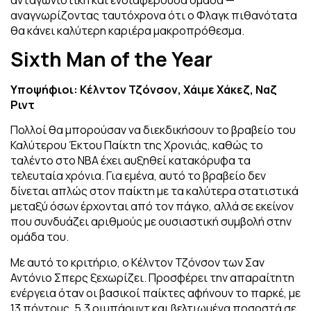
αναγνωρίζοντας ταυτόχρονα ότι ο Φλαγκ πιθανότατα
θα κάνει καλύτερη καριέρα μακροπρόθεσμα.
Sixth Man of the Year
Υποψήφιοι: Κέλντον Τζόνσον, Χάιμε Χάκεζ, Ναζ
Ριντ
Πολλοί θα μπορούσαν να διεκδικήσουν το βραβείο του
Καλύτερου Έκτου Παίκτη της Χρονιάς, καθώς το
ταλέντο στο NBA έχει αυξηθεί κατακόρυφα τα
τελευταία χρόνια. Για εμένα, αυτό το βραβείο δεν
δίνεται απλώς στον παίκτη με τα καλύτερα στατιστικά
μεταξύ όσων έρχονται από τον πάγκο, αλλά σε εκείνον
που συνδυάζει αριθμούς με ουσιαστική συμβολή στην
ομάδα του.
Με αυτό το κριτήριο, ο Κέλντον Τζόνσον των Σαν
Αντόνιο Σπερς ξεχωρίζει. Προσφέρει την απαραίτητη
ενέργεια όταν οι βασικοί παίκτες αφήνουν το παρκέ, με
13 πόντους, 5,3 ριμπάουντ και βελτιωμένα ποσοστά σε