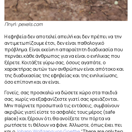
Πηγή: pexels.com
Η εφηβεία δεν αποτελεί απειλή και δεν πρέπει να την
αντιμετωπίζουμε έτσι, δεν είναι παθολογικό
πρόβλημα. Είναι εκείνη η απαραίτητη διαδικασία που
περνάει κάθε άνθρωπος για να είναι ο ενήλικας που
ξέρετε. Κοιτάξτε γύρω σας, όσους αγαπάτε, ο
χαρακτήρας αυτών των ανθρώπων είναι απότοκο και
της διαδικασίας της εφηβείας και της ενηλικίωσης,
όσο επίπονη και αν είναι.
Γονείς, σας προσκαλώ να δώσετε χώρο στα παιδιά
σας, χωρίς να εξαφανίζεστε γιατί σας χρειάζονται.
Μην παίρνετε προσωπικά τις εντάσεις, συμβαίνουν
ακριβώς γιατί είστε το ασφαλές τους μέρος (safe
place) και ξέρουν ότι θα ανοίξετε την πόρτα να
ρωτήσετε τι θέλουν να φάνε. Άλλωστε, όπως έχει πει
και ο
Johann Wolfgang von Goethe
“There are only two