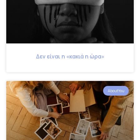
Δεν είναι η «κακιά η ώρα»
AboutYou