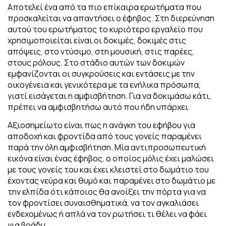
Αποτελεί ένα από τα πιο επίκαιρα ερωτήματα που
προσκαλείται να απαντήσει ο έφηβος. Στη διερεύνηση
αυτού του ερωτήματος το κυριότερο εργαλείο που
χρησιμοποιείται είναι οι δοκιμές, δοκιμές στις
απόψεις, στο ντύσιμο, στη μουσική, στις παρέες,
στους ρόλους. Στο στάδιο αυτών των δοκιμών
εμφανίζονται οι συγκρούσεις και εντάσεις με την
οικογένεια και γενικότερα με τα ενήλικα πρόσωπα,
γιατί εισάγεται η αμφισβήτηση. Για να δοκιμάσω κάτι,
πρέπει να αμφισβητήσω αυτό που ήδη υπάρχει.
Αξιοσημείωτο είναι πως η ανάγκη του εφήβου για
αποδοχή και φροντίδα από τους γονείς παραμένει
παρά την όλη αμφισβήτηση. Μία αντιπροσωπευτική
εικόνα είναι ένας έφηβος, ο οποίος μόλις έχει μαλώσει
με τους γονείς του και έχει κλειστεί στο δωμάτιο του
έχοντας νεύρα και θυμό και παραμένει στο δωμάτιο με
την ελπίδα ότι κάποιος θα ανοίξει την πόρτα για να
τον φροντίσει συναισθηματικά, να τον αγκαλιάσει
ενδεχομένως ή απλά να τον ρωτήσει τι θέλει να φάει
για βράδυ.