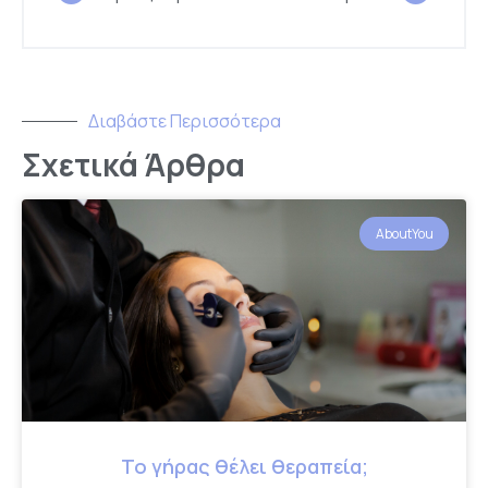
Διαβάστε Περισσότερα
Σχετικά Άρθρα
AboutYou
Το γήρας θέλει θεραπεία;