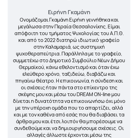
Ειρήνη Γκαμάνη
Ονομάζομαι Γκαμάνη Ειρήνη γεννήθηκα και
μεγάλωσα στην Περαία Θεσσαλονίκης. Είμαι
απόφοιτη του τμήματος Ψυχολογίας του Α.Π.Θ.
και από το 2022 διατηρώ ιδιωτικό γραφείο
στην Καλαμαριά, ως συστημική
ψυχοθεραπεύτρια. Παράλληλα με το γραφείο,
συμμετέχω στο Δημοτικό Συμβούλιο Νέων Δήμου
Θερμαϊκού, κάνω εθελοντισμό και όταν έχω
ελεύθερο χρόνο, ταξιδεύω, διαβάζω και
πηγαίνω θέατρο. Η επικοινωνία, η σύνδεση και
οι σχέσεις ήταν πάντα στο επίκεντρο της
σκέψης μου και μέσω του DREAM ON-line μου
δίνεται η δυνατότητα να επικοινωνήσω όχι μόνο
με την υπέροχη ομάδα που το απαρτίζει, αλλά
και με τον καθένα από εσάς που θα διαβάσει τα
άρθρα μου και έτσι λοιπόν θα μπορέσουμε να
συνδεθούμε και να δημιουργήσουμε σχέσεις. Οι
αλλαγές άλλωστε έρχονται μέσω της