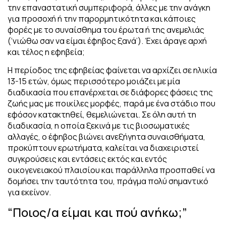
την επαναστατική συμπεριφορά, άλλες με την ανάγκη
για προσοχή ή την παρορμητικότητα και κάποιες
φορές με το συναίσθημα του έρωτα ή της ανεμελιάς
(‘νιώθω σαν να είμαι έφηβος ξανά’). Έχει άραγε αρχή
και τέλος η εφηβεία;
Η περίοδος της εφηβείας φαίνεται να αρχίζει σε ηλικία
13-15 ετών, όμως περισσότερο μοιάζει με μία
διαδικασία που επανέρχεται σε διάφορες φάσεις της
ζωής μας με ποικίλες μορφές, παρά με ένα στάδιο που
εφόσον κατακτηθεί, θεμελιώνεται. Σε όλη αυτή τη
διαδικασία, η οποία ξεκινά με τις βιοσωματικές
αλλαγές, ο έφηβος βιώνει ανεξήγητα συναισθήματα,
προκύπτουν ερωτήματα, καλείται να διαχειριστεί
συγκρούσεις και εντάσεις εκτός και εντός
οικογενειακού πλαισίου και παράλληλα προσπαθεί να
δομήσει την ταυτότητα του, πράγμα πολύ σημαντικό
για εκείνον.
“Ποιος/α είμαι και πού ανήκω;”