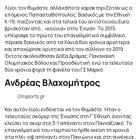
Λίγοι τον θυμάστε, αλλά κάποτε χαρακτηριζόταν ως ο
επόμενος Παπασταθόπουλος. Βασικός με την Εθνική
Κ-19, παίζοντας και στα τελικά του αντίστοιχου Euro,
βρισκόταν από… «κούνια» στην Ένωση. Το 2015
υπέγραψε το πρώτο του επαγγελματικό συμβόλαιο,
πέρασε δανεικός από τα Χανιά δύο χρόνια αργότερα
και αποχώρησε οριστικά από τον σύλλογο το 2019.
Έκτοτε ακολούθησαν Δόξα Δράμας, Παναχαϊκή,
Ολυμπιακός Βόλου και Προοδευτική, ενώ τα τελευταία
δύο χρόνια φορά τη φανέλα του ΓΣ Μαρκό.
Ανδρέας Βλαχομήτρος
Onsports.gr
Και αυτόν λίγοι ενδέχεται να τον θυμάστε. Ήταν ο
τελευταίος σκόρερ της Ένωσης στη Γ’ Εθνική, έχοντας
κλείσει το σκορ στο 3-1 απέναντι στον Πανναξιακό. Το
επαγγελματικό του ντεμπούτο ήρθε εκείνη τη χρονιά
στα πλέι-οφ απέναντι στον Πανιώνιο και στη συνέχεια