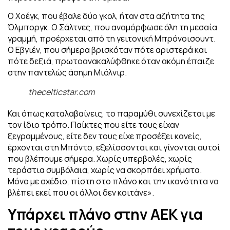
Ο Χοέγκ, που έβαλε δύο γκολ, ήταν στα αζήτητα της
Όλμποργκ. Ο Σάλτνες, που αναμόρφωσε όλη τη μεσαία
γραμμή, προέρχεται από τη γειτονική Μπρόνοισουντ.
Ο Εβγιέν, που σήμερα βρισκόταν πότε αριστερά και
πότε δεξιά, πρωτοανακαλύφθηκε όταν ακόμη έπαιζε
στην παντελώς άσημη Μιόλνιρ.
thecelticstar.com
Και όπως καταλαβαίνεις, το παραμύθι συνεχίζεται με
τον ίδιο τρόπο. Παίκτες που είτε τους είχαν
ξεγραμμένους, είτε δεν τους είχε προσέξει κανείς,
έρχονται στη Μπόντο, εξελίσσονται και γίνονται αυτοί
που βλέπουμε σήμερα. Χωρίς υπερβολές, χωρίς
τεράστια συμβόλαια, χωρίς να σκορπάει χρήματα.
Μόνο με σχέδιο, πίστη στο πλάνο και την ικανότητα να
βλέπει εκεί που οι άλλοι δεν κοιτάνε».
Υπάρχει πλάνο στην AEK για