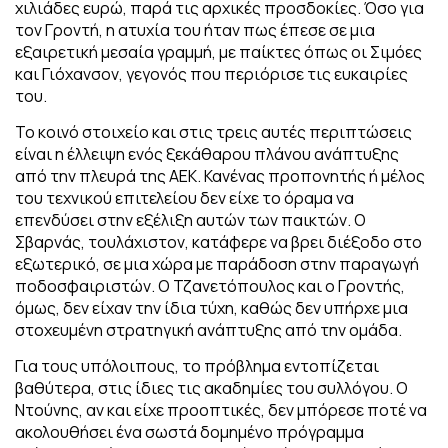
χιλιάδες ευρώ, παρά τις αρχικές προσδοκίες. Όσο για
τον Γροντή, η ατυχία του ήταν πως έπεσε σε μια
εξαιρετική μεσαία γραμμή, με παίκτες όπως οι Σιμόες
και Γιόχανσον, γεγονός που περιόρισε τις ευκαιρίες
του.
Το κοινό στοιχείο και στις τρεις αυτές περιπτώσεις
είναι η έλλειψη ενός ξεκάθαρου πλάνου ανάπτυξης
από την πλευρά της ΑΕΚ. Κανένας προπονητής ή μέλος
του τεχνικού επιτελείου δεν είχε το όραμα να
επενδύσει στην εξέλιξη αυτών των παικτών. Ο
Σβαρνάς, τουλάχιστον, κατάφερε να βρει διέξοδο στο
εξωτερικό, σε μια χώρα με παράδοση στην παραγωγή
ποδοσφαιριστών. Ο Τζανετόπουλος και ο Γροντής,
όμως, δεν είχαν την ίδια τύχη, καθώς δεν υπήρχε μια
στοχευμένη στρατηγική ανάπτυξης από την ομάδα.
Για τους υπόλοιπους, το πρόβλημα εντοπίζεται
βαθύτερα, στις ίδιες τις ακαδημίες του συλλόγου. Ο
Ντούνης, αν και είχε προοπτικές, δεν μπόρεσε ποτέ να
ακολουθήσει ένα σωστά δομημένο πρόγραμμα