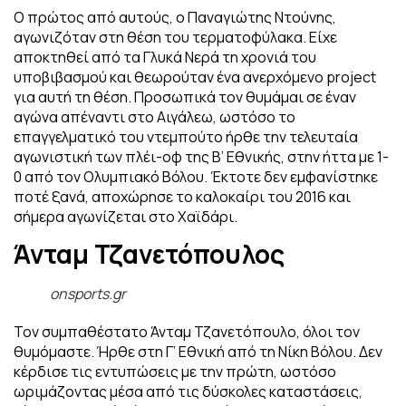
Ο πρώτος από αυτούς, ο Παναγιώτης Ντούνης,
αγωνιζόταν στη θέση του τερματοφύλακα. Είχε
αποκτηθεί από τα Γλυκά Νερά τη χρονιά του
υποβιβασμού και θεωρούταν ένα ανερχόμενο project
για αυτή τη θέση. Προσωπικά τον θυμάμαι σε έναν
αγώνα απέναντι στο Αιγάλεω, ωστόσο το
επαγγελματικό του ντεμπούτο ήρθε την τελευταία
αγωνιστική των πλέι-οφ της Β’ Εθνικής, στην ήττα με 1-
0 από τον Ολυμπιακό Βόλου. Έκτοτε δεν εμφανίστηκε
ποτέ ξανά, αποχώρησε το καλοκαίρι του 2016 και
σήμερα αγωνίζεται στο Χαϊδάρι.
Άνταμ Τζανετόπουλος
onsports.gr
Τον συμπαθέστατο Άνταμ Τζανετόπουλο, όλοι τον
θυμόμαστε. Ήρθε στη Γ’ Εθνική από τη Νίκη Βόλου. Δεν
κέρδισε τις εντυπώσεις με την πρώτη, ωστόσο
ωριμάζοντας μέσα από τις δύσκολες καταστάσεις,