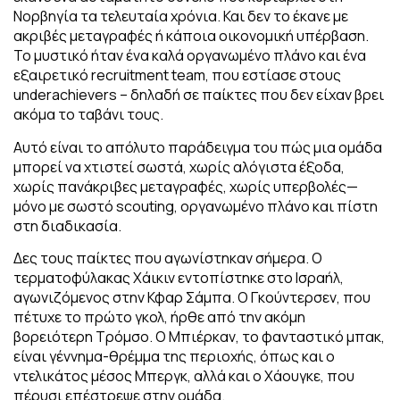
Νορβηγία τα τελευταία χρόνια. Και δεν το έκανε με
ακριβές μεταγραφές ή κάποια οικονομική υπέρβαση.
Το μυστικό ήταν ένα καλά οργανωμένο πλάνο και ένα
εξαιρετικό recruitment team, που εστίασε στους
underachievers – δηλαδή σε παίκτες που δεν είχαν βρει
ακόμα το ταβάνι τους.
Αυτό είναι το απόλυτο παράδειγμα του πώς μια ομάδα
μπορεί να χτιστεί σωστά, χωρίς αλόγιστα έξοδα,
χωρίς πανάκριβες μεταγραφές, χωρίς υπερβολές—
μόνο με σωστό scouting, οργανωμένο πλάνο και πίστη
στη διαδικασία.
Δες τους παίκτες που αγωνίστηκαν σήμερα. Ο
τερματοφύλακας Χάικιν εντοπίστηκε στο Ισραήλ,
αγωνιζόμενος στην Κφαρ Σάμπα. Ο Γκούντερσεν, που
πέτυχε το πρώτο γκολ, ήρθε από την ακόμη
βορειότερη Τρόμσο. Ο Μπιέρκαν, το φανταστικό μπακ,
είναι γέννημα-θρέμμα της περιοχής, όπως και ο
ντελικάτος μέσος Μπεργκ, αλλά και ο Χάουγκε, που
πέρυσι επέστρεψε στην ομάδα.