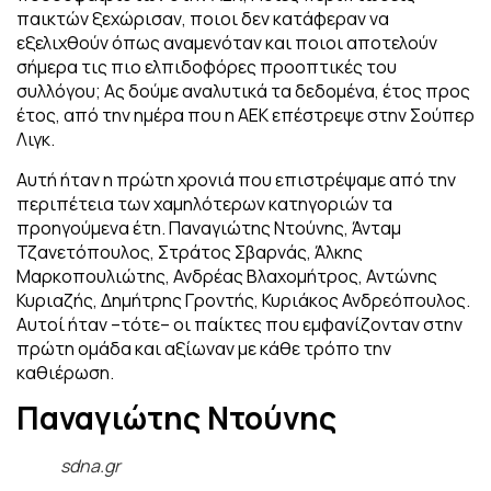
παικτών ξεχώρισαν, ποιοι δεν κατάφεραν να
εξελιχθούν όπως αναμενόταν και ποιοι αποτελούν
σήμερα τις πιο ελπιδοφόρες προοπτικές του
συλλόγου; Ας δούμε αναλυτικά τα δεδομένα, έτος προς
έτος, από την ημέρα που η ΑΕΚ επέστρεψε στην Σούπερ
Λιγκ.
Αυτή ήταν η πρώτη χρονιά που επιστρέψαμε από την
περιπέτεια των χαμηλότερων κατηγοριών τα
προηγούμενα έτη. Παναγιώτης Ντούνης, Άνταμ
Τζανετόπουλος, Στράτος Σβαρνάς, Άλκης
Μαρκοπουλιώτης, Ανδρέας Βλαχομήτρος, Αντώνης
Κυριαζής, Δημήτρης Γροντής, Κυριάκος Ανδρεόπουλος.
Αυτοί ήταν –τότε– οι παίκτες που εμφανίζονταν στην
πρώτη ομάδα και αξίωναν με κάθε τρόπο την
καθιέρωση.
Παναγιώτης Ντούνης
sdna.gr