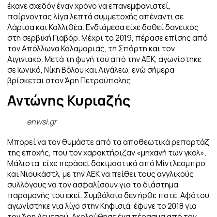
έκανε σχεδόν έναν χρόνο να επανεμφανιστεί,
παίρνοντας λίγα λεπτά συμμετοχής απέναντι σε
Λάρισα και Καλλιθέα. Ενδιάμεσα είχε δοθεί δανεικός
στη σερβική Γιαβόρ. Μέχρι το 2019, πέρασε επίσης από
τον Απόλλωνα Καλαμαριάς, τη Σπάρτη και τον
Αιγινιακό. Μετά τη φυγή του από την ΑΕΚ, αγωνίστηκε
σε Ιωνικό, Νίκη Βόλου και Αιγάλεω, ενώ σήμερα
βρίσκεται στον Άρη Πετρούπολης.
Αντώνης Κυριαζής
enwsi.gr
Μπορεί να τον θυμάστε από τα αποθεωτικά ρεπορτάζ
της εποχής, που τον χαρακτήριζαν «μηχανή των γκολ».
Μάλιστα, είχε περάσει δοκιμαστικά από Μίντλεσμπρο
και Νιουκάστλ, με την ΑΕΚ να πείθει τους αγγλικούς
συλλόγους να τον ασφαλίσουν για το διάστημα
παραμονής του εκεί. Συμβόλαιο δεν ήρθε ποτέ. Αφότου
αγωνίστηκε για λίγο στην Κηφισιά, έφυγε το 2018 για
τον Άρη Λεμεσού. Ακολούθησε ένα πέρασμα από τον