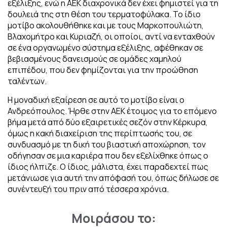
εξέλιξης, ενώ η ΑΕΚ διαχρονικά δεν έχει φημιστεί για τη
δουλειά της στη θέση του τερματοφύλακα. Το ίδιο
μοτίβο ακολουθήθηκε και με τους Μαρκοπουλιώτη,
Βλαχομήτρο και Κυριαζή, οι οποίοι, αντί να ενταχθούν
σε ένα οργανωμένο σύστημα εξέλιξης, αφέθηκαν σε
βεβιασμένους δανεισμούς σε ομάδες χαμηλού
επιπέδου, που δεν φημίζονται για την προώθηση
ταλέντων.
Η μοναδική εξαίρεση σε αυτό το μοτίβο είναι ο
Ανδρεόπουλος. Ήρθε στην ΑΕΚ έτοιμος για το επόμενο
βήμα μετά από δύο εξαιρετικές σεζόν στην Κέρκυρα,
όμως η κακή διαχείριση της περίπτωσής του, σε
συνδυασμό με τη δική του βιαστική αποχώρηση, τον
οδήγησαν σε μια καριέρα που δεν εξελίχθηκε όπως ο
ίδιος ήλπιζε. Ο ίδιος, μάλιστα, έχει παραδεχτεί πως
μετάνιωσε για αυτή την απόφασή του, όπως δήλωσε σε
συνέντευξή του πριν από τέσσερα χρόνια.
Μοιράσου το: