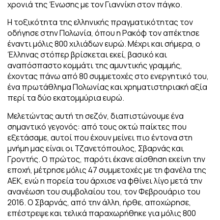
χρονιά της Ένωσης με τον Γιαννίκη στον πάγκο.
Η τοξικότητα της ελληνικής πραγματικότητας τον
οδήγησε στην Πολωνία, όπου η Ρακόφ τον απέκτησε
έναντι μόλις 800 χιλιάδων ευρώ. Μέχρι και σήμερα, ο
Έλληνας στόπερ βρίσκεται εκεί, βασικό και
αναπόσπαστο κομμάτι της αμυντικής γραμμής,
έχοντας πάνω από 80 συμμετοχές στο ενεργητικό του,
ένα πρωτάθλημα Πολωνίας και χρηματιστηριακή αξία
περί τα δύο εκατομμύρια ευρώ.
Μελετώντας αυτή τη σεζόν, διαπιστώνουμε ένα
σημαντικό γεγονός: από τους οκτώ παίκτες που
εξετάσαμε, αυτοί που έχουν μείνει πιο έντονα στη
μνήμη μας είναι οι Τζανετόπουλος, Σβαρνάς και
Γροντής. Ο πρώτος, παρότι έκανε αίσθηση εκείνη την
εποχή, μέτρησε μόλις 47 συμμετοχές με τη φανέλα της
ΑΕΚ, ενώ η πορεία του άρχισε να φθίνει λίγο μετά την
ανανέωση του συμβολαίου του, τον Φεβρουάριο του
2016. Ο Σβαρνάς, από την άλλη, ήρθε, αποχώρησε,
επέστρεψε και τελικά παραχωρήθηκε για μόλις 800