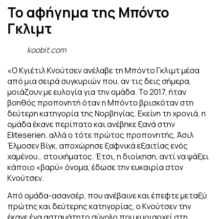
Το αφήγημα της Μπόντο
Γκλιμτ
koobit.com
«Ο Κγιέτιλ Κνούτσεν ανέλαβε τη Μπόντο Γκλιμτ μέσα
από μια σειρά συγκυριών που, αν τις δεις σήμερα,
μοιάζουν με ευλογία για την ομάδα. Το 2017, ήταν
βοηθός προπονητή όταν η Μπόντο βρισκόταν στη
δεύτερη κατηγορία της Νορβηγίας. Εκείνη τη χρονιά, η
ομάδα έκανε περίπατο και ανέβηκε ξανά στην
Eliteserien, αλλά ο τότε πρώτος προπονητής, Άσιλ
Έλμοσεν Βίγκ, αποχώρησε ξαφνικά εξαιτίας ενός
χαμένου… στοιχήματος. Έτσι, η διοίκηση, αντί να ψάξει
κάποιο «βαρύ» όνομα, έδωσε την ευκαιρία στον
Κνούτσεν.
Από ομάδα-ασανσέρ, που ανέβαινε και έπεφτε μεταξύ
πρώτης και δεύτερης κατηγορίας, ο Κνούτσεν την
έκανε ένα ασταμάτητο σύνολο που κυριαρχεί στη