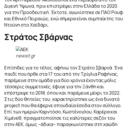
Διγενή Ύψωνα, πριν επιστρέψει στην Ελλάδα το 2020
για την Προοδευτική. Έκτοτε, αγωνίστηκε σε ΠΑΟ Ρουφ
και Εθνικό Πειραιώς, ενώ σήμερα είναι συμπαίκτης του
Ντούνη στο Χαϊδάρι.
Στράτος Σβάρνας
newsit.gr
Επίτηδες για το τέλος, αφήνω τον Στράτο Σβαρνά. Ένα
παιδί που ήρθε στα 17 του από την Τρίγλια Ραφήνας,
παρέμεινε στην ομάδα για δύο χρόνια έχοντας μόλις
τέσσερις συμμετοχές, έφυγε για την Ξάνθη και
επέστρεψε το 2018, όπου και παρέμεινε μέχρι το 2022.
Στις δύο θητείες του, χαρακτηρίστηκε ως ένα δυνατό
project που θα έφερνε σπουδαία έσοδα στον σύλλογο.
Επί των ημερών Καρντόσο, Κωστένογλου, Καρέρα και
Χιμένεθ, πραγματοποίησε τις καλύτερες σεζόν του
στην ΑΕΚ, όμως –άδικα– παραγκωνίστηκε στη χαώδη