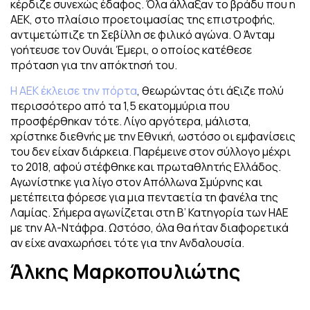
κέρδιζε συνεχώς έδαφος. Όλα άλλαξαν το βράδυ που η
ΑΕΚ, στο πλαίσιο προετοιμασίας της επιστροφής,
αντιμετώπιζε τη Σεβίλλη σε φιλικό αγώνα. Ο Άνταμ
γοήτευσε τον Ουνάι Έμερι, ο οποίος κατέθεσε
πρόταση για την απόκτησή του.
Η ΑΕΚ έκλεισε την πόρτα
, θεωρώντας ότι άξιζε πολύ
περισσότερο από τα 1,5 εκατομμύρια που
προσφέρθηκαν τότε. Λίγο αργότερα, μάλιστα,
χρίστηκε διεθνής με την Εθνική, ωστόσο οι εμφανίσεις
του δεν είχαν διάρκεια. Παρέμεινε στον σύλλογο μέχρι
το 2018, αφού στέφθηκε και πρωταθλητής Ελλάδος.
Αγωνίστηκε για λίγο στον Απόλλωνα Σμύρνης και
μετέπειτα φόρεσε για μια πενταετία τη φανέλα της
Λαμίας. Σήμερα αγωνίζεται στη Β’ Κατηγορία των ΗΑΕ
με την Αλ-Ντάφρα. Ωστόσο, όλα θα ήταν διαφορετικά
αν είχε αναχωρήσει τότε για την Ανδαλουσία.
Άλκης Μαρκοπουλιώτης