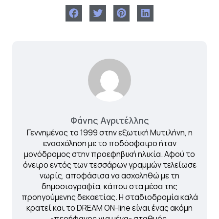
Φάνης Αγριτέλλης
Γεννημένος το 1999 στην εξωτική Μυτιλήνη, η
ενασχόληση με το ποδόσφαιρο ήταν
μονόδρομος στην προεφηβική ηλικία. Αφού το
όνειρο εντός των τεσσάρων γραμμών τελείωσε
νωρίς, αποφάσισα να ασχοληθώ με τη
δημοσιογραφία, κάπου στα μέσα της
προηγούμενης δεκαετίας. Η σταδιοδρομία καλά
κρατεί και το DREAM ON-line είναι ένας ακόμη
-περήφανος για μένα- σταθμός.