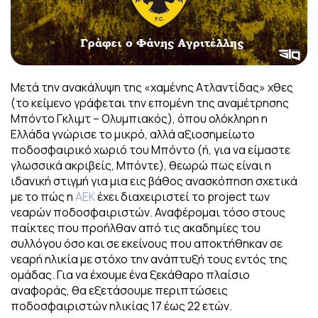
Μετά την ανακάλυψη της «χαμένης Ατλαντίδας» χθες
(το κείμενο γράφεται την επομένη της αναμέτρησης
Μπόντο Γκλιμτ – Ολυμπιακός), όπου ολόκληρη η
Ελλάδα γνώρισε το μικρό, αλλά αξιοσημείωτο
ποδοσφαιρικό χωριό του Μπόντο (ή, για να είμαστε
γλωσσικά ακριβείς, Μπόντε), θεωρώ πως είναι η
ιδανική στιγμή για μια εις βάθος ανασκόπηση σχετικά
με το πώς η
AEK
έχει διαχειριστεί το project των
νεαρών ποδοσφαιριστών. Αναφέρομαι τόσο στους
παίκτες που προήλθαν από τις ακαδημίες του
συλλόγου όσο και σε εκείνους που αποκτήθηκαν σε
νεαρή ηλικία με στόχο την ανάπτυξή τους εντός της
ομάδας. Για να έχουμε ένα ξεκάθαρο πλαίσιο
αναφοράς, θα εξετάσουμε περιπτώσεις
ποδοσφαιριστών ηλικίας 17 έως 22 ετών.