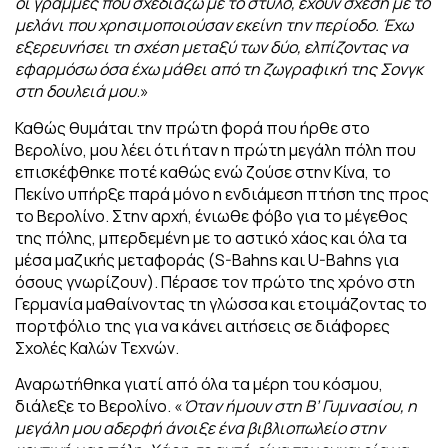
οι γραμμές που σχεδιάζω με το στυλό, έχουν σχέση με το
μελάνι που χρησιμοποιούσαν εκείνη την περίοδο. Έχω
εξερευνήσει τη σχέση μεταξύ των δύο, ελπίζοντας να
εφαρμόσω όσα έχω μάθει από τη ζωγραφική της Σονγκ
στη δουλειά μου
.»
Καθώς θυμάται την πρώτη φορά που ήρθε στο
Βερολίνο, μου λέει ότι ήταν η πρώτη
μεγάλη πόλη που
επισκέφθηκε ποτέ καθώς ενώ ζούσε στην Κίνα, το
Πεκίνο υπήρξε παρά μόνο η ενδιάμεση πτήση της προς
το Βερολίνο. Στην αρχή, ένιωθε φόβο για το μέγεθος
της πόλης, μπερδεμένη με το αστικό χάος και όλα τα
μέσα μαζικής μεταφοράς (S-Bahns και U-Bahns για
όσους γνωρίζουν).
Πέρασε τον πρώτο της χρόνο στη
Γερμανία μαθαίνοντας τη γλώσσα και ετοιμάζοντας
το
πορτφόλιο της για να κάνει αιτήσεις σε διάφορες
Σχολές Καλών Τεχνών.
Αναρωτήθηκα γιατί από όλα τα μέρη του κόσμου,
διάλεξε το Βερολίνο.
«
Όταν ήμουν στη Β’ Γυμνασίου, η
μεγάλη μου αδερφή άνοιξε ένα βιβλιοπωλείο στην