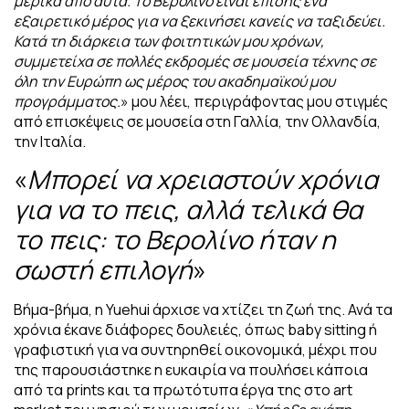
μερικά από αυτά.
Το Βερολίνο είναι επίσης ένα
εξαιρετικό μέρος για να ξεκινήσει κανείς να ταξιδεύει.
Κατά τη διάρκεια των φοιτητικών μου χρόνων,
συμμετείχα σε πολλές εκδρομές σε μουσεία τέχνης σε
όλη την Ευρώπη ως μέρος του ακαδημαϊκού μου
προγράμματος.
» μου λέει, περιγράφοντας μου στιγμές
από επισκέψεις σε μουσεία στη Γαλλία, την Ολλανδία,
την Ιταλία.
«
Μπορεί να χρειαστούν χρόνια
για να το πεις, αλλά τελικά θα
το πεις: το Βερολίνο ήταν η
σωστή επιλογή
»
Βήμα-βήμα, η Yuehui άρχισε να χτίζει τη ζωή της. Ανά τα
χρόνια έκανε διάφορες δουλειές, όπως baby sitting ή
γραφιστική για να συντηρηθεί οικονομικά, μέχρι που
της παρουσιάστηκε η ευκαιρία να πουλήσει κάποια
από τα prints και τα
πρωτότυπα έργα της στο art