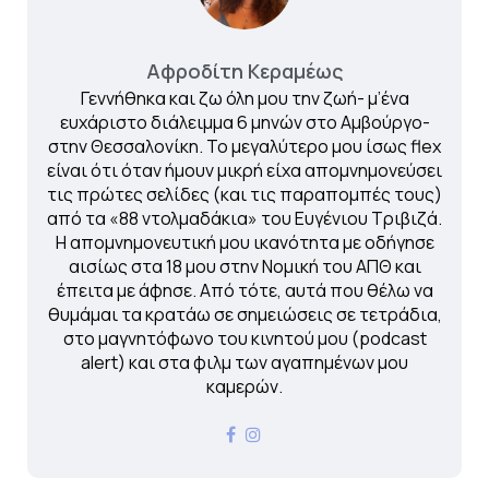
Αφροδίτη Κεραμέως
Γεννήθηκα και ζω όλη μου την ζωή- μ’ένα
ευχάριστο διάλειμμα 6 μηνών στο Αμβούργο-
στην Θεσσαλονίκη. Το μεγαλύτερο μου ίσως flex
είναι ότι όταν ήμουν μικρή είχα απομνημονεύσει
τις πρώτες σελίδες (και τις παραπομπές τους)
από τα «88 ντολμαδάκια» του Ευγένιου Τριβιζά.
Η απομνημονευτική μου ικανότητα με οδήγησε
αισίως στα 18 μου στην Νομική του ΑΠΘ και
έπειτα με άφησε. Από τότε, αυτά που θέλω να
θυμάμαι τα κρατάω σε σημειώσεις σε τετράδια,
στο μαγνητόφωνο του κινητού μου (podcast
alert) και στα φιλμ των αγαπημένων μου
καμερών.