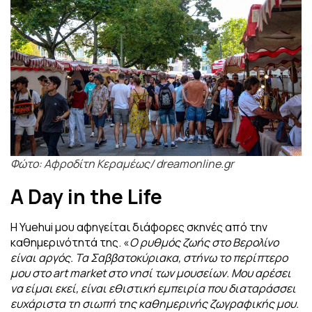
Φώτο: Αφροδίτη Κεραμέως/ dreamonline.gr
A Day in the Life
Η Yuehui μου αφηγείται διάφορες σκηνές από την
καθημερινότητά της. «
Ο ρυθμός
ζωής στο Βερολίνο
είναι αργός. Τα Σαββατοκύριακα, στήνω το περίπτερο
μου στο art market στο νησί των μουσείων. Μου αρέσει
να είμαι εκεί, είναι εθιστική εμπειρία που διαταράσσει
ευχάριστα τη σιωπή της καθημερινής ζωγραφικής μου.