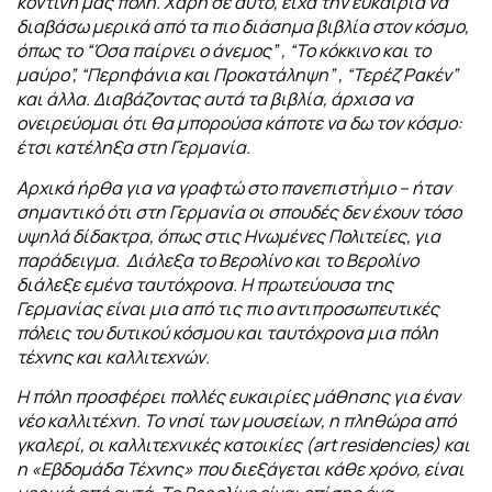
κοντινή μας πόλη. Χάρη σε αυτό, είχα την ευκαιρία να
διαβάσω μερικά από τα πιο διάσημα βιβλία στον κόσμο,
όπως το “Όσα παίρνει ο άνεμος” , “Το κόκκινο και το
μαύρο”, “Περηφάνια και Προκατάληψη” , “Τερέζ Ρακέν”
και άλλα. Διαβάζοντας αυτά τα βιβλία, άρχισα να
ονειρεύομαι ότι θα μπορούσα κάποτε να δω τον κόσμο:
έτσι κατέληξα στη Γερμανία.
Αρχικά ήρθα για να γραφτώ στο πανεπιστήμιο – ήταν
σημαντικό ότι στη Γερμανία οι σπουδές δεν έχουν τόσο
υψηλά δίδακτρα, όπως στις Ηνωμένες Πολιτείες, για
παράδειγμα.
Διάλεξα το Βερολίνο και το Βερολίνο
διάλεξε εμένα ταυτόχρονα. Η πρωτεύουσα της
Γερμανίας είναι μια από τις πιο αντιπροσωπευτικές
πόλεις του δυτικού κόσμου και ταυτόχρονα μια πόλη
τέχνης και καλλιτεχνών.
Η πόλη προσφέρει πολλές ευκαιρίες μάθησης για έναν
νέο καλλιτέχνη. Το νησί των μουσείων, η πληθώρα από
γκαλερί, οι καλλιτεχνικές κατοικίες (art residencies) και
η «Εβδομάδα Τέχνης» που διεξάγεται κάθε χρόνο, είναι