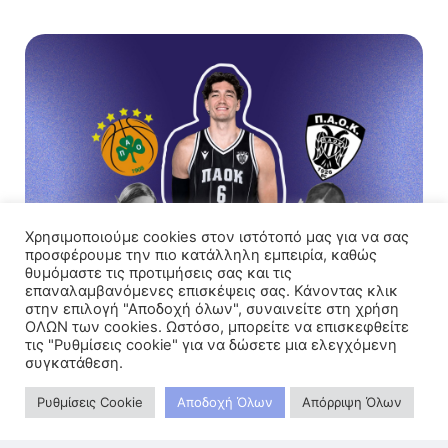
Χρησιμοποιούμε cookies στον ιστότοπό μας για να σας
προσφέρουμε την πιο κατάλληλη εμπειρία, καθώς
Ο Τσεντί Όσμαν ντύνεται στα ασπρόμαυρα:
θυμόμαστε τις προτιμήσεις σας και τις
Η μεταγραφή-έκπληξη του καλοκαιριού
επαναλαμβανόμενες επισκέψεις σας. Κάνοντας κλικ
20 Ιουλίου 2026
στην επιλογή "Αποδοχή όλων", συναινείτε στη χρήση
ΟΛΩΝ των cookies. Ωστόσο, μπορείτε να επισκεφθείτε
τις "Ρυθμίσεις cookie" για να δώσετε μια ελεγχόμενη
συγκατάθεση.
Ρυθμίσεις Cookie
Αποδοχή Όλων
Απόρριψη Όλων