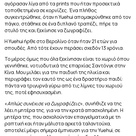
αγόρασαν λίγα από τα prints που ήταν
προσεκτικά
τοποθετημένα σε κορνίζες.
Ένα πλήθος
συγκεντρώθηκε, όταν η Yuehui απομακρύνθηκε από τον
πάγκο, στάθηκε σε ένα διπλανό τραπέζι, πήρε τα
στυλό της και ξεκίνησε να ζωγραφίζει.
Η Yuehui ήρθε στο Βερολίνο όταν ήταν 21 ετών για
σπουδές. Από τότε έχουν περάσει σχεδόν 13 χρόνια.
Το μέρος όμως που όλα ξεκίνησαν είναι το χωριό όπου
γεννήθηκε, νοτιοδυτικά της
επαρχίας Σαντόνγκ στην
Κίνα. Μου μιλάει για την παιδική της ηλικία και
περιγράφει
τον εαυτό της ως ένα δραστήριο παιδί:
πάντα να τριγυρνά γύρω από τις λίμνες του
χωριού
της, ποτέ εφησυχασμένη.
«
Απλώς συνέχισε να ζωγραφίζεις
», συνήθιζε να της
λέει η μητέρα της, για να την
κρατά απασχολημένη. Η
μητέρα της, που ασχολούνταν επαγγελματικά με τη
ραπτική
και ήταν μάλιστα αρκετά ταλαντούχα,
αποτελεί μέχρι σήμερα έμπνευση για την
Yuehui, σε