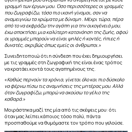
γραμμή των έργων μου. Όσο περισσότερες οι γραμμές
που ζωγραφίζω, τόσο πιο ικανή γίνομαι, σαν να
αναμειγνύω τα χρώματα με δύναμη . Μέχρι τώρα, πέρα
από το να εκφράζω την αγάπη για την οικογένειά μου,
έχω αποκτήσει μια καλύτερη κατανόηση της ζωής, αφού
οι γραμμές μπορούν να είναι ψηλές ή κοντές, ήπιες ή
δυνατές, ακριβώς όπως εμείς οι άνθρωποι
.»
Συνειδητοποιώ ότι η σύνδεση που έχει δημιουργήσει
με τις γραμμές στη ζωγραφική
της είναι ένας τρόπος
να κρατάει κοντά τους αγαπημένους της.
«
Καθώς περνούν τα χρόνια, γίνεται όλο και πιο δύσκολο
να φέρνω πίσω τις αναμνήσεις της μητέρας μου. Αλλά
όταν ζωγραφίζω, μπορώ να ακούσω το γέλιο της
καθαρά
.»
Μοιράστηκα μαζί της μία από τις σκέψεις μου: ότι
όταν μας λείπει κάποιος τόσο
πολύ, πάντα
προσπαθούμε να θυμόμαστε τον τρόπο που γελούσε.