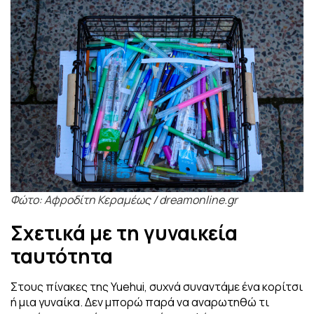
Φώτο: Αφροδίτη Κεραμέως / dreamonline.gr
Σχετικά με τη γυναικεία
ταυτότητα
Στους πίνακες της Yuehui, συχνά συναντάμε ένα κορίτσι
ή μια γυναίκα. Δεν μπορώ
παρά να αναρωτηθώ τι