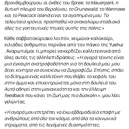
Βρανδεμβούργου, οι όχθες του Spree, το Mauerpark, η
δυτική
πλευρά του Βερολίνου, το Grunewald, το Wannsee
και το Peacock Island είναι τα
αγαπημένα μου. Τα
τελευταία χρόνια, προσπαθώ να ανακαλύψω σταδιακά
όλες τις
γοητευτικές πτυχές αυτής της πόλης
.»
Κάθε σαββατοκύριακο λοιπόν, χειμώνα-καλοκαίρι,
χιλιάδες άνθρωποι περνάνε από τον πάγκο της Yuehui
. Αναρωτιέμαι τι μπορεί να κερδίζει καλλιτεχνικά από
όλες αυτές τις αλληλεπιδράσεις: «
Η αγορά τέχνης είναι
μια έγκαιρη ανατροφοδότηση για τη δουλειά μου, μου
δίνει κίνητρα να συνεχίσω να ζωγραφίζω. Επίσης, σπάει
το δίλημμα ενός καλλιτέχνη που θάβει το κεφάλι του
στην άμμο και επικεντρώνεται μόνο στη δουλειά του.
Αυτό οδηγεί στην μοναχικότητα και την έλλειψη
feedback που κάνει τη ζωή μας πιο δύσκολη.
», μου λέει
γελώντας.
«
Η αγορά μου επιτρέπει να έχω εβδομαδιαία επαφή με
ανθρώπους από όλο τον κόσμο, από όλα τα κοινωνικά
στρώματα, από τις λεγόμενες διασημότητες,