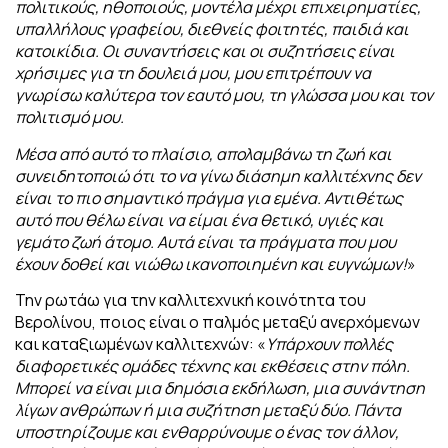
πολιτικούς, ηθοποιούς, μοντέλα μέχρι επιχειρηματίες,
υπαλλήλους γραφείου, διεθνείς φοιτητές, παιδιά και
κατοικίδια. Οι συναντήσεις και οι συζητήσεις είναι
χρήσιμες για τη δουλειά μου, μου επιτρέπουν να
γνωρίσω καλύτερα τον εαυτό μου, τη γλώσσα μου και τον
πολιτισμό μου.
Μέσα από αυτό το πλαίσιο, απολαμβάνω τη ζωή και
συνειδητοποιώ ότι το να γίνω διάσημη καλλιτέχνης δεν
είναι το πιο σημαντικό πράγμα για εμένα. Αντιθέτως
αυτό που θέλω είναι να είμαι ένα θετικό, υγιές και
γεμάτο ζωή άτομο. Αυτά είναι τα πράγματα που μου
έχουν δοθεί και νιώθω ικανοποιημένη και ευγνώμων!
»
Την ρωτάω για την καλλιτεχνική κοινότητα του
Βερολίνου, ποιος είναι ο παλμός μεταξύ ανερχόμενων
και καταξιωμένων καλλιτεχνών: «
Υπάρχουν πολλές
διαφορετικές ομάδες τέχνης και εκθέσεις στην πόλη.
Μπορεί να είναι μια δημόσια
εκδήλωση, μια συνάντηση
λίγων ανθρώπων ή μια συζήτηση μεταξύ δύο. Πάντα
υποστηρίζουμε και ενθαρρύνουμε ο ένας τον άλλον,