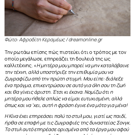
Φώτο: Αφροδίτη Κεραμέως / dreamonline.gr
Την ρωτάω επίσης πώς πιστεύει ότι ο τρόπος με τον
οποίο μεγάλωσε, επηρεάζει τη δουλειά της ως
καλλιτέχνης. «
Η μητέρα μου μπορεί να μην καταλάβαινε
την τέχνη, αλλά υποστήριξε την επιθυμία μου να
ζωγραφίζω από την πρώτη στιγμή. Μου είπε: διάλεξε
ένα πράγμα, επικεντρώσου σε αυτό για όλη σου τη ζωή
και θα γίνεις άριστη. Έτσι κι έκανα. Νομίζω ότι η
μητέρα μου ήθελε απλώς να είμαι ευτυχισμένη, αλλά
όπως και να ‘χει, αυτή η φράση έγινε ένα μότο για μένα!
Η Κίνα έχει επηρεάσει πολύ το στυλ μου, γιατί ως παιδί,
ήρθα σε επαφή με τις ζωγραφιές της δυναστείας Σονγκ.
Το στυλ αυτό επηρέασε ορισμένα από τα έργα μου αφού