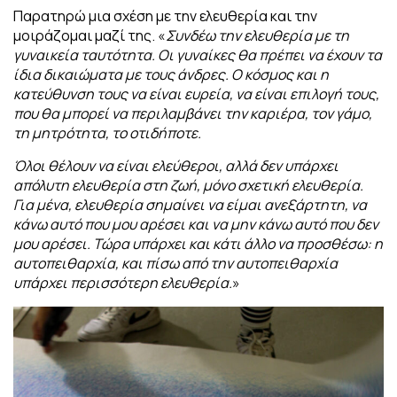
Παρατηρώ μια σχέση με την ελευθερία και την
μοιράζομαι μαζί της. «
Συνδέω την
ελευθερία με τη
γυναικεία ταυτότητα. Οι γυναίκες θα πρέπει να έχουν τα
ίδια
δικαιώματα με τους άνδρες. Ο κόσμος και η
κατεύθυνση τους να είναι ευρεία, να είναι επιλογή τους,
που θα μπορεί να περιλαμβάνει την καριέρα, τον γάμο,
τη μητρότητα, το οτιδήποτε.
Όλοι θέλουν να είναι ελεύθεροι, αλλά δεν υπάρχει
απόλυτη ελευθερία στη ζωή, μόνο
σχετική ελευθερία.
Για μένα, ελευθερία σημαίνει να είμαι ανεξάρτητη, να
κάνω αυτό που μου αρέσει και να μην κάνω αυτό που δεν
μου αρέσει. Τώρα υπάρχει και κάτι άλλο να προσθέσω: η
αυτοπειθαρχία, και πίσω από την αυτοπειθαρχία
υπάρχει περισσότερη ελευθερία.
»