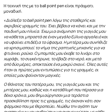
Η τεχνική της με το ball point pen είναι πράγματι
μοναδική.
«
Διάλεξα το ball point pen λόγω της σταθερής και
ακριβούς γραμμής του. Έχει βέβαια να κάνει και με την
παιδική μου ηλικία. Έχω μια ανάμνηση της γιαγιάς μου
να κάθεται μπροστά σε έναν μεγάλο ξύλινο αργαλειό και
να υφαίνει επιδέξια το ύφασμα. Η μητέρα μου συνήθιζε
να χρησιμοποιεί το νήμα της ραπτικής μηχανής για να
φτιάχνει ρούχα. Ο μπαμπάς μου έκοβε το λινάρι στο
χωράφι, το συγκέντρωνε, το έβαζε στο νερό, και μετά
από δύο μέρες, αποκτούσε ένα μακρύ σχοινί. Όλες αυτές
ήταν οι πρώτες μου εντυπώσεις για τις γραμμές, οι
οποίες μου φαίνονταν μαγικές.
Ο θάνατος του πατέρα μου, της γιαγιάς μου και της
μητέρας μου, καθώς και η
κατάθλιψή που πέρασα για
δέκα χρόνια, μου δημιούργησαν μια τεράστια
προσκόλληση προς τις γραμμές, τις έκαναν κάτι σαν
φάρμακο που με θεραπεύει.
Νιώθω την αγάπη των
αγαπημένων μου ανθρώπων να αναμειγνύεται με κάθε