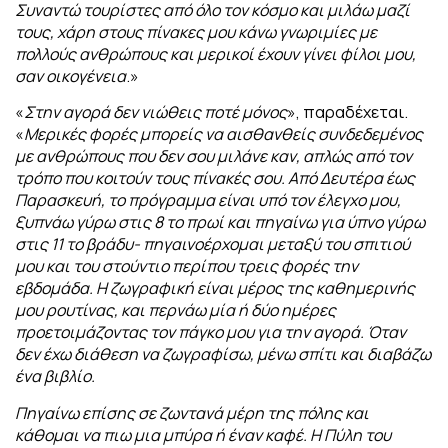
Συναντώ τουρίστες από όλο τον κόσμο και μιλάω μαζί
τους, χάρη στους πίνακες μου κάνω γνωριμίες με
πολλούς ανθρώπους και μερικοί έχουν γίνει φίλοι μου,
σαν οικογένεια
.»
«
Στην αγορά δεν νιώθεις ποτέ μόνος
», παραδέχεται.
«
Μερικές φορές μπορείς να
αισθανθείς συνδεδεμένος
με ανθρώπους που δεν σου μιλάνε καν, απλώς από τον
τρόπο που κοιτούν τους πίνακές σου.
Από Δευτέρα έως
Παρασκευή, το πρόγραμμα είναι υπό τον έλεγχο μου,
ξυπνάω γύρω
στις 8 το πρωί και πηγαίνω για ύπνο γύρω
στις 11 το βράδυ- πηγαινοέρχομαι μεταξύ
του σπιτιού
μου και του στούντιο περίπου τρεις φορές την
εβδομάδα. Η ζωγραφική είναι
μέρος της καθημερινής
μου ρουτίνας, και περνάω μία ή δύο ημέρες
προετοιμάζοντας
τον πάγκο μου για την αγορά. Όταν
δεν έχω διάθεση να ζωγραφίσω, μένω σπίτι και
διαβάζω
ένα βιβλίο.
Πηγαίνω επίσης σε ζωντανά μέρη της πόλης και
κάθομαι να πιω μια μπύρα ή έναν
καφέ. Η Πύλη του