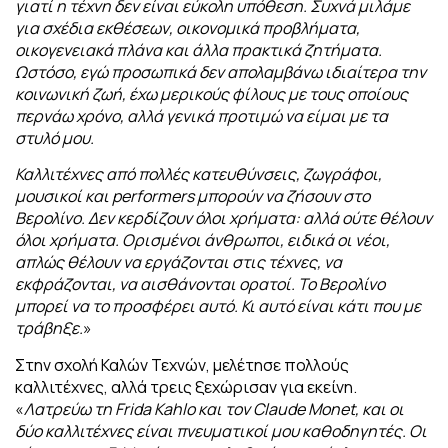
γιατί η τέχνη δεν είναι εύκολη
υπόθεση.
Συχνά μιλάμε
για σχέδια εκθέσεων, οικονομικά προβλήματα,
οικογενειακά
πλάνα και άλλα πρακτικά ζητήματα.
Ωστόσο, εγώ προσωπικά δεν απολαμβάνω ιδιαίτερα την
κοινωνική ζωή, έχω μερικούς φίλους με τους οποίους
περνάω χρόνο, αλλά γενικά προτιμώ να είμαι με τα
στυλό μου.
Καλλιτέχνες από πολλές κατευθύνσεις, ζωγράφοι,
μουσικοί και performers μπορούν να ζήσουν στο
Βερολίνο. Δεν κερδίζουν όλοι χρήματα: αλλά ούτε θέλουν
όλοι χρήματα. Ορισμένοι άνθρωποι, ειδικά οι νέοι,
απλώς θέλουν να εργάζονται στις τέχνες, να
εκφράζονται, να αισθάνονται ορατοί. Το Βερολίνο
μπορεί να το προσφέρει αυτό. Κι αυτό είναι κάτι που με
τράβηξε.
»
Στην σχολή Καλών Τεχνών, μελέτησε πολλούς
καλλιτέχνες, αλλά τρεις ξεχώρισαν
για εκείνη.
«
Λατρεύω τη Frida Kahlo και τον Claude Monet, και οι
δύο καλλιτέχνες είναι πνευματικοί μου καθοδηγητές. Οι