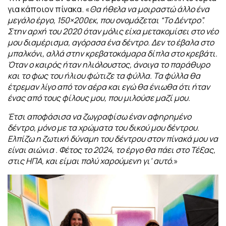
για κάποιον πίνακα. «
Θα ήθελα να μοιραστώ άλλο ένα
μεγάλο έργο, 150×200εκ, που ονομάζεται “Το Δέντρο”.
Στην αρχή του 2020 όταν μόλις είχα μετακομίσει στο νέο
μου διαμέρισμα, αγόρασα ένα δέντρο. Δεν το έβαλα στο
μπαλκόνι, αλλά στην κρεβατοκάμαρα δίπλα στο κρεβάτι.
Όταν ο καιρός ήταν ηλιόλουστος, άνοιγα το παράθυρο
και το φως του ήλιου φώτιζε τα φύλλα.
Τα φύλλα θα
έτρεμαν λίγο από τον αέρα και εγώ θα ένιωθα ότι ήταν
ένας από τους φίλους μου, που μιλούσε μαζί μου.
Έτσι αποφάσισα να ζωγραφίσω έναν αφηρημένο
δέντρο, μόνο με τα χρώματα του δικού μου δέντρου.
Ελπίζω η ζωτική δύναμη του δέντρου στον πίνακά μου να
είναι αιώνια . Φέτος το 2024, το έργο θα πάει στο Τέξας,
στις ΗΠΑ, και είμαι πολύ χαρούμενη γι’ αυτό.
»