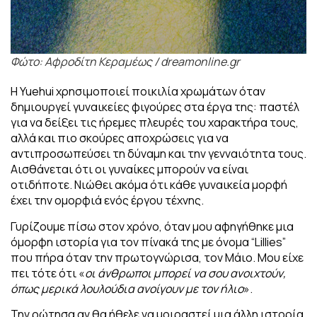
Φώτο: Αφροδίτη Κεραμέως / dreamonline.gr
Η Yuehui χρησιμοποιεί ποικιλία χρωμάτων όταν
δημιουργεί γυναικείες φιγούρες στα έργα της: παστέλ
για να δείξει τις ήρεμες πλευρές του χαρακτήρα τους,
αλλά και πιο σκούρες αποχρώσεις για να
αντιπροσωπεύσει τη δύναμη και την γενναιότητα τους.
Αισθάνεται ότι οι γυναίκες μπορούν να είναι
οτιδήποτε. Νιώθει ακόμα ότι κάθε γυναικεία μορφή
έχει την ομορφιά ενός έργου τέχνης.
Γυρίζουμε πίσω στον χρόνο, όταν μου αφηγήθηκε μια
όμορφη ιστορία για τον πίνακά
της με όνομα “Lillies”
που πήρα όταν την πρωτογνώρισα, τον Μάιο. Μου είχε
πει τότε ότι «
οι άνθρωποι μπορεί να σου ανοιχτούν,
όπως μερικά λουλούδια ανοίγουν με τον ήλιο
».
Την ρώτησα αν θα ήθελε να μοιραστεί μια άλλη ιστορία