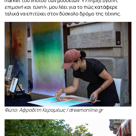
market του νησιού των μουσείων. «
Υπήρξε αγάπη,
επιμονή και τύχη!
», μου λέει για το πώς κατάφερε
τελικά να επιτύχει στον δύσκολο
δρόμο της τέχνης.
Φώτο: Αφροδίτη Κεραμέως / dreamonline.gr