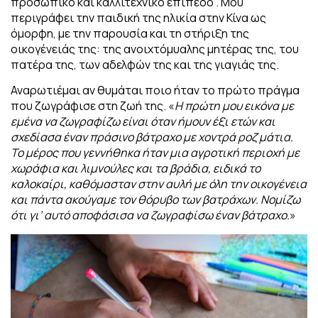
προσωπικό και καλλιτεχνικό επίπεδο . Μου
περιγράφει την παιδική της
ηλικία στην Κίνα ως
όμορφη, με την παρουσία και τη στήριξη της
οικογένειάς της: της ανοιχτόμυαλης μητέρας της, του
πατέρα της, των αδελφών της
και της γιαγιάς της.
Αναρωτιέμαι αν θυμάται ποιο ήταν το πρώτο πράγμα
που ζωγράφισε στη ζωή της. «
Η
πρώτη μου εικόνα με
εμένα να ζωγραφίζω είναι όταν ήμουν έξι ετών και
σχεδίασα έναν πράσινο βάτραχο με χοντρά ροζ μάτια.
Το μέρος που γεννήθηκα ήταν μια αγροτική περιοχή με
χωράφια και λιμνούλες και τα βράδια, ειδικά το
καλοκαίρι, καθόμασταν στην αυλή με όλη την οικογένεια
και πάντα ακούγαμε τον θόρυβο των βατράχων. Νομίζω
ότι γι’ αυτό αποφάσισα να ζωγραφίσω έναν βάτραχο.
»