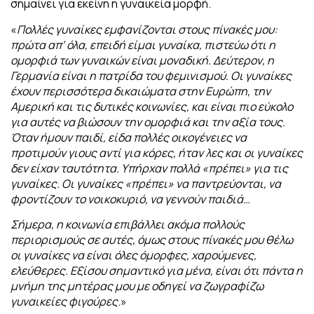
σημαίνει για εκείνη η γυναικεία μορφή.
«
Πολλές γυναίκες εμφανίζονται στους πίνακές μου:
πρώτα απ’ όλα, επειδή είμαι γυναίκα, πιστεύω ότι η
ομορφιά των γυναικών είναι μοναδική. Δεύτερον, η
Γερμανία είναι η πατρίδα του φεμινισμού. Οι γυναίκες
έχουν περισσότερα δικαιώματα στην Ευρώπη, την
Αμερική και τις δυτικές κοινωνίες, και είναι πιο εύκολο
για αυτές να βιώσουν την ομορφιά και την αξία τους.
Όταν ήμουν παιδί, είδα πολλές οικογένειες να
προτιμούν γιους αντί για κόρες, ήταν λες και οι γυναίκες
δεν είχαν ταυτότητα. Υπήρχαν πολλά «πρέπει» για τις
γυναίκες. Οι γυναίκες «πρέπει» να παντρεύονται, να
φροντίζουν το νοικοκυριό, να γεννούν παιδιά…
Σήμερα, η κοινωνία επιβάλλει ακόμα πολλούς
περιορισμούς σε αυτές, όμως στους
πίνακές μου θέλω
οι γυναίκες να είναι όλες όμορφες, χαρούμενες,
ελεύθερες. Εξίσου σημαντικό για μένα, είναι ότι πάντα η
μνήμη της μητέρας μου με οδηγεί να ζωγραφίζω
γυναικείες φιγούρες
.»