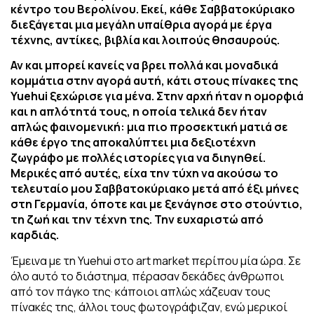
κέντρο του Βερολίνου.
Εκεί, κάθε Σαββατοκύριακο
διεξάγεται μια μεγάλη υπαίθρια αγορά με έργα
τέχνης, αντίκες, βιβλία και λοιπούς θησαυρούς.
Αν και μπορεί κανείς να βρει πολλά και μοναδικά
κομμάτια στην αγορά αυτή, κάτι στους πίνακες της
Yuehui ξεχώρισε για μένα. Στην αρχή ήταν η ομορφιά
και η απλότητά τους, η οποία τελικά δεν ήταν
απλώς φαινομενική: μια πιο προσεκτική ματιά σε
κάθε έργο της αποκαλύπτει μια δεξιοτέχνη
ζωγράφο με πολλές ιστορίες για να διηγηθεί.
Μερικές από αυτές, είχα την τύχη να ακούσω το
τελευταίο μου Σαββατοκύριακο
μετά από έξι μήνες
στη Γερμανία, όποτε και με ξενάγησε στο στούντιο,
τη ζωή
και την τέχνη της. Την ευχαριστώ από
καρδιάς.
Έμεινα με τη Yuehui στο art market περίπου μία ώρα. Σε
όλο αυτό το διάστημα,
πέρασαν δεκάδες άνθρωποι
από τον πάγκο της· κάποιοι απλώς χάζευαν τους
πίνακές
της, άλλοι τους φωτογράφιζαν, ενώ μερικοί