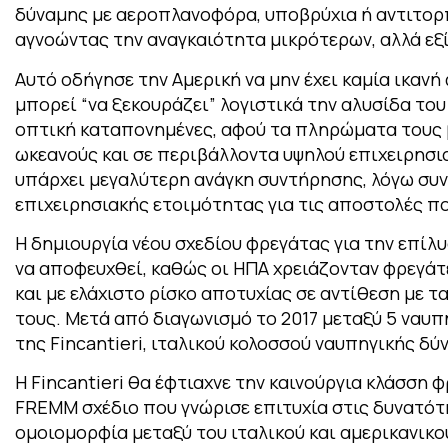
δύναμης με αεροπλανοφόρα, υποβρύχια ή αντιτορπ
αγνοώντας την αναγκαιότητα μικρότερων, αλλά εξ
Αυτό οδήγησε την Αμερική να μην έχει καμία ικανή
μπορεί “να ξεκουράζει” λογιστικά την αλυσίδα του 
οπτική καταπονημένες, αφού τα πληρώματα τους 
ωκεανούς και σε περιβάλλοντα υψηλού επιχειρησια
υπάρχει μεγαλύτερη ανάγκη συντήρησης, λόγω συν
επιχειρησιακής ετοιμότητας για τις αποστολές π
Η δημιουργία νέου σχεδίου φρεγάτας για την επ
να αποφευχθεί, καθώς οι ΗΠΑ χρειάζονταν φρεγάτε
και με ελάχιστο ρίσκο αποτυχίας σε αντίθεση με
τους. Μετά από διαγωνισμό το 2017 μεταξύ 5 ναυπ
της Fincantieri, ιταλικού κολοσσού ναυπηγικής δύν
Η Fincantieri θα έφτιαχνε την καινούργια κλάσση
FREMM σχέδιο που γνώρισε επιτυχία στις δυνατότ
ομοιομορφία μεταξύ του ιταλικού και αμερικανικο