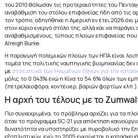
του 2010 θόλωσαν τις προτεραιότητες του Πενταγ
αναβάθμιση του στόλου επιφανείας ήδη από τις 
τον τρόπο, οδηγήθηκε η Αμερική εν έτει 2026 όχι 
στον κύριο ενεργό στόλο της, αλλά και να παράγει 
αναβαθμισμένους, τύπους πλοίων επιφανείας που 
Alreigh Burke.
Η παραγωγή πολεμικών πλοίων των ΗΠΑ είναι λοιπό
τομέα της πολιτικής ναυπηγικής βιομηχανίας δεν 
με
στατιστικά των Ηνωμένων Εθνών για την κατασ
μόλις το 0.043% ενώ η Κίνα το 54.6% όλων των ε
(πετρελαιοφόρα, κοντέινερ, βαριών φορτίων κλπ.)
Η αρχή του τέλους με το Zumwal
Πιο συγκεκριμένα, το πρόβλημα αρχίζει για τα πλο
όταν το πρόγραμμα SC-21 για απόκτηση καινούργιο
δυνατότητα να υποστηρίξει με πυροβολικό την ξηρ
εξοπλιστικών, ενώ το 2005 εγκρίνεται η κατασκευ