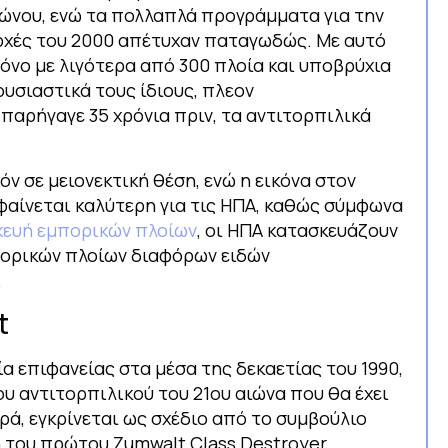
ώνου, ενώ τα πολλαπλά προγράμματα για την
αρχές του 2000 απέτυχαν παταγωδώς. Με αυτό
μόνο με λιγότερα από 300 πλοία και υποβρύχια
ουσιαστικά τους ίδιους, πλεον
παρήγαγε 35 χρόνια πριν, τα αντιτορπιλικά
ν σε μειονεκτική θέση, ενώ η εικόνα στον
φαίνεται καλύτερη για τις ΗΠΑ, καθώς σύμφωνα
κευή εμπορικών πλοίων
, οι ΗΠΑ κατασκευάζουν
μπορικών πλοίων διαφόρων ειδών
.
t
ία επιφανείας στα μέσα της δεκαετίας του 1990,
υ αντιτορπιλικού του 21ου αιώνα που θα έχει
ά, εγκρίνεται ως σχέδιο από το συμβούλιο
ή του πρώτου Zumwalt Class Destroyer.