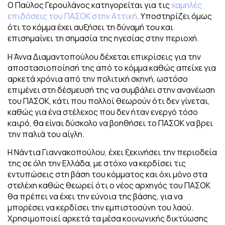
Ο Παύλος Γερουλάνος κατηγορείται για τις
χαμηλές
επιδόσεις του ΠΑΣΟΚ στην Αττική
. Υποστηρίζει όμως
ότι το κόμμα έχει αυξήσει τη δύναμή του και
επισημαίνει τη σημασία της ηγεσίας στην περιοχή.
Η Άννα Διαμαντοπούλου δέχεται επικρίσεις για την
αποστασιοποίησή της από το κόμμα καθώς απείχε για
αρκετά χρόνια από την πολιτική σκηνή, ωστόσο
επιμένει στη δέσμευσή της να συμβάλει στην ανανέωση
του ΠΑΣΟΚ, κάτι που πολλοί θεωρούν ότι δεν γίνεται,
καθώς για ένα στέλεχος που δεν ήταν ενεργό τόσο
καιρό, θα είναι δύσκολο να βοηθήσει το ΠΑΣΟΚ να βρει
την παλιά του αίγλη.
Η Νάντια Γιαννακοπούλου, έχει ξεκινήσει την περιοδεία
της σε όλη την Ελλάδα, με στόχο να κερδίσει τις
εντυπώσεις στη βάση του κόμματος και όχι μόνο στα
στελέχη καθώς θεωρεί ότι ο νέος αρχηγός του ΠΑΣΟΚ
θα πρέπει να έχει την εύνοια της βάσης, για να
μπορέσει να κερδίσει την εμπιστοσύνη του λαού.
Χρησιμοποιεί αρκετά τα μέσα κοινωνικής δικτύωσης