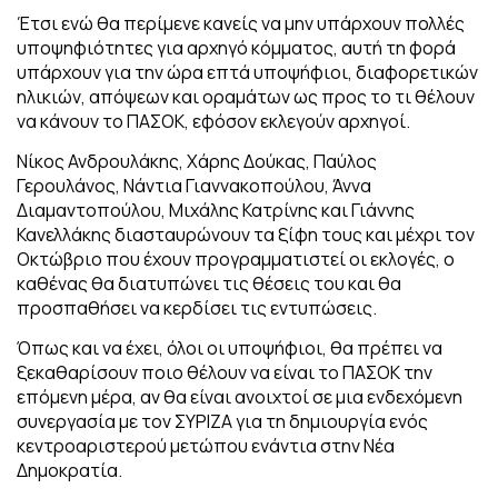
Έτσι ενώ θα περίμενε κανείς να μην υπάρχουν πολλές
υποψηφιότητες για αρχηγό κόμματος, αυτή τη φορά
υπάρχουν για την ώρα επτά υποψήφιοι, διαφορετικών
ηλικιών, απόψεων και οραμάτων ως προς το τι θέλουν
να κάνουν το ΠΑΣΟΚ, εφόσον εκλεγούν αρχηγοί.
Νίκος Ανδρουλάκης, Χάρης Δούκας, Παύλος
Γερουλάνος, Νάντια Γιαννακοπούλου, Άννα
Διαμαντοπούλου, Μιχάλης Κατρίνης και Γιάννης
Κανελλάκης διασταυρώνουν τα ξίφη τους και μέχρι τον
Οκτώβριο που έχουν προγραμματιστεί οι εκλογές, ο
καθένας θα διατυπώνει τις θέσεις του και θα
προσπαθήσει να κερδίσει τις εντυπώσεις.
Όπως και να έχει, όλοι οι υποψήφιοι, θα πρέπει να
ξεκαθαρίσουν ποιο θέλουν να είναι το ΠΑΣΟΚ την
επόμενη μέρα, αν θα είναι ανοιχτοί σε μια ενδεχόμενη
συνεργασία με τον ΣΥΡΙΖΑ για τη δημιουργία ενός
κεντροαριστερού μετώπου ενάντια στην Νέα
Δημοκρατία.