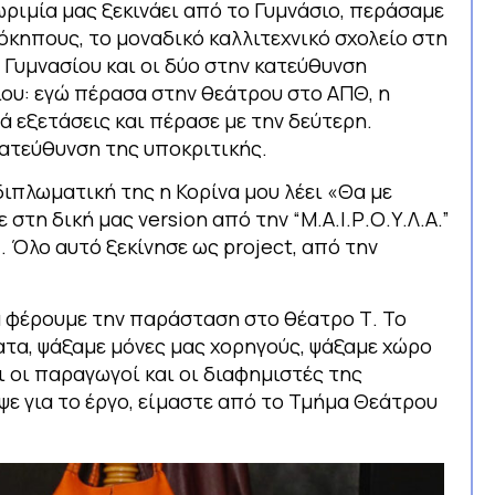
νωριμία μας ξεκινάει από το Γυμνάσιο, περάσαμε
όκηπους, το μοναδικό καλλιτεχνικό σχολείο στη
 Γυμνασίου και οι δύο στην κατεύθυνση
είου: εγώ πέρασα στην θεάτρου στο ΑΠΘ, η
ά εξετάσεις και πέρασε με την δεύτερη.
κατεύθυνση της υποκριτικής.
διπλωματική της η Κορίνα μου λέει «Θα με
στη δική μας version από την “Μ.Α.Ι.Ρ.Ο.Υ.Λ.Α.”
 Όλο αυτό ξεκίνησε ως project, από την
α φέρουμε την παράσταση στο θέατρο Τ. Το
ατα, ψάξαμε μόνες μας χορηγούς, ψάξαμε χώρο
αι οι παραγωγοί και οι διαφημιστές της
ε για το έργο, είμαστε από το Τμήμα Θεάτρου