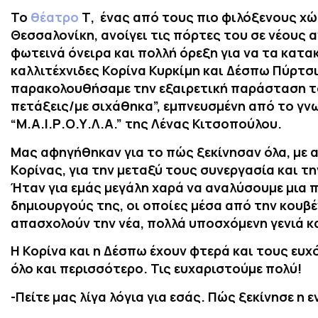
Το
θέατρο
Τ, ένας από τους πιο φιλόξενους χώ
Θεσσαλονίκη, ανοίγει τις πόρτες του σε νέους
φωτεινά όνειρα και πολλή όρεξη για να τα κατ
καλλιτέχνιδες Κορίνα Κυρκίμη και Δέσπω Πύρτσ
παρακολουθήσαμε την εξαιρετική παράσταση του
πετάξεις/με σιχάθηκα”, εμπνευσμένη από το γν
“Μ.Α.Ι.Ρ.Ο.Υ.Λ.Α.” της Λένας Κιτσοπούλου.
Μας αφηγήθηκαν για το πώς ξεκίνησαν όλα, με 
Κορίνας, για την μεταξύ τους συνεργασία και τ
Ήταν για εμάς μεγάλη χαρά να αναλύσουμε μια 
δημιουργούς της, οι οποίες μέσα από την κουβ
απασχολούν την νέα, πολλά υποσχόμενη γενιά κ
Η Κορίνα και η Δέσπω έχουν φτερά και τους ευχ
όλο και περισσότερο. Τις ευχαριστούμε πολύ!
-Πείτε μας λίγα λόγια για εσάς. Πώς ξεκίνησε η