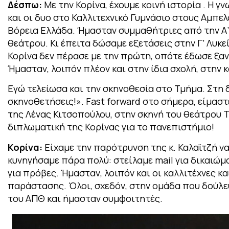
Δέσπω:
Με την Κορίνα, έχουμε κοινή ιστορία . Η γ
και οι δυο στο Καλλιτεχνικό Γυμνάσιο στους Αμπελ
Βόρεια Ελλάδα. Ήμασταν συμμαθήτριες από την Α’
θεάτρου. Κι έπειτα δώσαμε εξετάσεις στην Γ’ Λυκ
Κορίνα δεν πέρασε με την πρώτη, οπότε έδωσε ξαν
Ήμασταν, λοιπόν πλέον και στην ίδια σχολή, στην 
Εγώ τελείωσα και την σκηνοθεσία στο Τμήμα.
Στη 
σκηνοθετήσεις!». Fast forward στο σήμερα, είμαστε 
της Λένας Κιτσοπούλου, στην σκηνή του θεάτρου Τ.
διπλωματική της Κορίνας για το πανεπιστήμιο!
Κορίνα:
Είχαμε την παρότρυνση της κ. Καλαϊτζή ν
κυνηγήσαμε πάρα πολύ: στείλαμε mail για δικαιώμ
για πρόβες. Ήμασταν, λοιπόν και οι καλλιτέχνες κ
παράστασης. Όλοι, σχεδόν, στην ομάδα που δούλεψ
του ΑΠΘ και ήμασταν συμφοιτητές
.