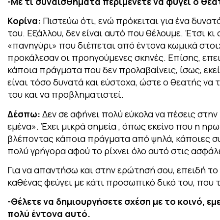
-Με τι συναισθήματα περιμένετε να φύγει ο θε
Κορίνα:
Πιστεύω ότι, ενώ πρόκειται για ένα δυνατ
του. Εξάλλου, δεν είναι αυτό που θέλουμε. Έτσι κι
«πανηγύρι» που διέπεται από έντονα κωμικά στοιχ
προκάλεσαν οι προηγούμενες σκηνές. Επίσης, επει
κάποια πράγματα που δεν προλαβαίνεις, ίσως, εκεί
είναι τόσο δυνατά και εύστοχα, ώστε ο θεατής να
του και να προβληματιστεί.
Δέσπω:
Δεν σε αφήνει πολύ εύκολα να πέσεις στην
εμένα». Έχει μικρά σημεία , όπως εκείνο που η ηρω
βλέποντας κάποια πράγματα από ψηλά, κάποιες συ
πολύ γρήγορα αφού το ρίχνει όλο αυτό στις ασφάλ
Για να απαντήσω και στην ερώτησή σου, επειδή το
καθένας φεύγει με κάτι προσωπικό δικό του, που τ
-Θέλετε να δημιουργήσετε σχέση με το κοινό, ε
μ
πολύ έντονα αυτό.