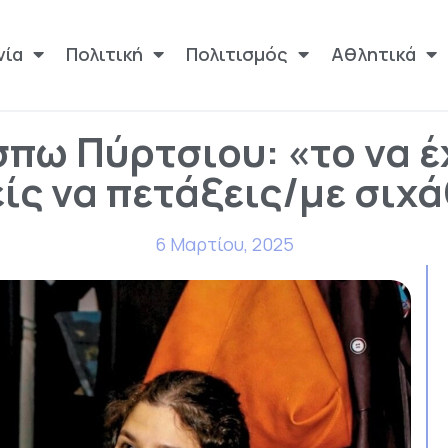
νία
Πολιτική
Πολιτισμός
Αθλητικά
πω Πύρτσιου: «το να έ
ίς να πετάξεις/με σιχ
6 Μαρτίου, 2025