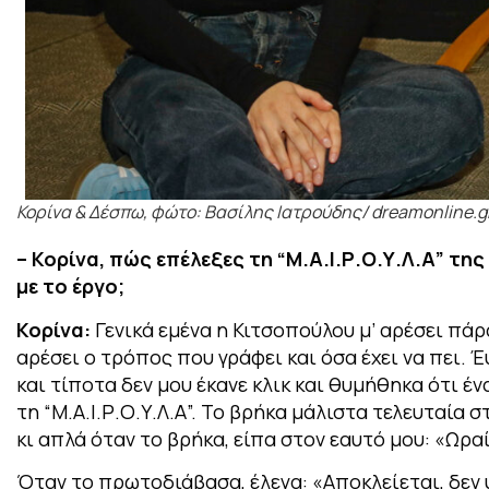
Koρίνα & Δέσπω, φώτο: Βασίλης Ιατρούδης/ dreamonline.g
– Κορίνα, πώς επέλεξες τη “Μ.Α.Ι.Ρ.Ο.Υ.Λ.Α” τη
με το έργο;
Κορίνα:
Γενικά εμένα η Κιτσοπούλου μ’ αρέσει πάρα
αρέσει ο τρόπος που γράφει και όσα έχει να πει. 
και τίποτα δεν μου έκανε κλικ και θυμήθηκα ότι έν
τη “Μ.Α.Ι.Ρ.Ο.Υ.Λ.Α”. Το βρήκα μάλιστα τελευταία σ
κι απλά όταν το βρήκα, είπα στον εαυτό μου: «Ωραί
Όταν το πρωτοδιάβασα, έλεγα: «Αποκλείεται, δεν