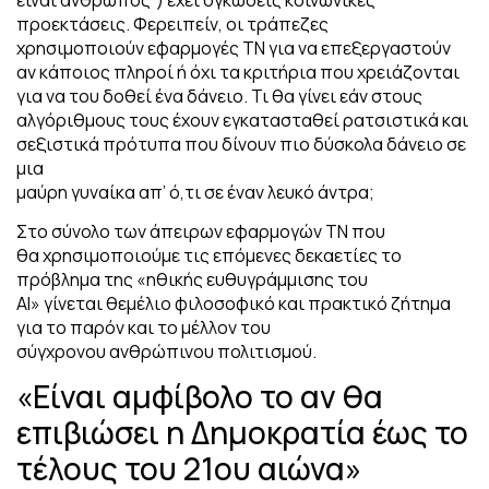
προεκτάσεις. Φερειπείν, οι τράπεζες
χρησιμοποιούν εφαρμογές ΤΝ για να επεξεργαστούν
αν κάποιος πληροί ή όχι τα κριτήρια που χρειάζονται
για να του δοθεί ένα δάνειο. Τι θα γίνει εάν στους
αλγόριθμους τους έχουν εγκατασταθεί ρατσιστικά και
σεξιστικά πρότυπα που δίνουν πιο δύσκολα δάνειο σε
μια
μαύρη γυναίκα απ’ ό,τι σε έναν λευκό άντρα;
Στο σύνολο των άπειρων εφαρμογών ΤΝ που
θα χρησιμοποιούμε τις επόμενες δεκαετίες το
πρόβλημα της «ηθικής ευθυγράμμισης του
ΑΙ» γίνεται θεμέλιο φιλοσοφικό και πρακτικό ζήτημα
για το παρόν και το μέλλον του
σύγχρονου ανθρώπινου πολιτισμού.
«Είναι αμφίβολο το αν θα
επιβιώσει η Δημοκρατία έως το
τέλους του 21ου αιώνα»