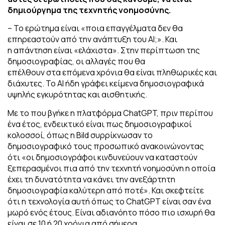
δημιούργημα της τεχνητής νοημοσύνης.
– Το ερώτημα είναι «ποια επαγγέλματα δεν θα
επηρεαστούν από την ανάπτυξη του ΑΙ;». Και
η απάντηση είναι «ελάχιστα». Στην περίπτωση της
δημοσιογραφίας, οι αλλαγές που θα
επέλθουν στα επόμενα χρόνια θα είναι πληθωρικές και
διάχυτες. Το ΑΙ ήδη γράφει κείμενα δημοσιογραφικά
υψηλής εγκυρότητας και αισθητικής.
Με το που βγήκε η πλατφόρμα ChatGPT, πριν περίπου
ένα έτος, ενδεικτικό είναι πως δημοσιογραφικοί
κολοσσοί, όπως η Bild συρρίκνωσαν το
δημοσιογραφικό τους προσωπικό ανακοινώνοντας
ότι «οι δημοσιογράφοι κινδυνεύουν να καταστούν
ξεπερασμένοι πια από την τεχνητή νοημοσύνη η οποία
έχει τη δυνατότητα να κάνει την ανεξάρτητη
δημοσιογραφία καλύτερη από ποτέ». Και σκεφτείτε
ότι η τεχνολογία αυτή όπως το ChatGPT είναι σαν ένα
μωρό ενός έτους. Είναι αδιανόητο πόσο πιο ισχυρή θα
είναι σε 10 ή 20 χρόνια από σήμερα.