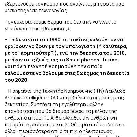
εξερευνούμε τον κόσμο που ανοίγεται μπροστά μας
μέσω της νέας τεχνολογίας.
Τον ευχαριστούμε θερμά που δέχτηκε να γίνει το
«Πρόσωπο της Εβδομάδας».
– Τη δεκαετία του 1990, οι πολίτες καλούνταν να
αρχίσουν να ζουν με τον
υπολογιστή (ή καλύτερα,
με το “κομπιούτερ”!), ενώ την δεκαετία του 2010,
μπήκαν στις ζωές μας τα Smartphones. Τι είναι
λοιπόν η τεχνητή νοημοσύνη
την οποία
καλούμαστε να βάλουμε στις ζωές μας τη δεκαετία
του 2020;
– Η σημασία της Τεχνητής Νοημοσύνης (ΤΝ) ή αλλιώς
Artificial Intelligence (AI) υπερβαίνει τη σημασία μιας
δεκαετίας. Συστήνει τη μεγαλύτερη μάλλον
επανάσταση που θα διαμορφώσει το μέλλον της
ανθρωπότητας. Το ΑΙ θα αλλάξει την ανθρώπινη
ιστορία περισσότερο και βαθύτερα από οτιδήποτε
άλλο -περισσότερο απ’ ό,τι π.χ. ο ηλεκτρισμός.