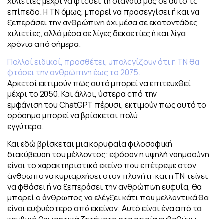
χιλιετίες μέχρι να φτάσει τη διάνοιά μας σε αυτό το
επίπεδο. Η ΤΝ όμως, μπορεί να προσεγγίσει ή και να
ξεπεράσει την ανθρώπινη όχι μέσα σε εκατοντάδες
χιλιετίες, αλλά μέσα σε λίγες δεκαετίες ή και λίγα
χρόνια από σήμερα.
Πολλοί ειδικοί, προσθέτει, υπολογίζουν ότι η ΤΝ θα
φτάσει την ανθρώπινη έως το 2075.
Αρκετοί εκτιμούν πως αυτό μπορεί να επιτευχθεί
μέχρι το 2050. Και άλλοι, ύστερα από την
εμφάνιση του ChatGPT πέρυσι, εκτιμούν πως αυτό το
ορόσημο μπορεί να βρίσκεται πολύ
εγγύτερα.
Και εδώ βρίσκεται μια κορυφαία φιλοσοφική
διακύβευση του μέλλοντος: εφόσον η υψηλή νοημοσύνη
είναι το χαρακτηριστικό εκείνο που επέτρεψε στον
άνθρωπο να κυριαρχήσει στον πλανήτη και η ΤΝ τείνει
να φθάσει ή να ξεπεράσει την ανθρώπινη ευφυΐα, θα
μπορεί ο άνθρωπος να ελέγξει κάτι που μελλοντικά θα
είναι ευφυέστερο από εκείνον; Αυτό είναι ένα από τα