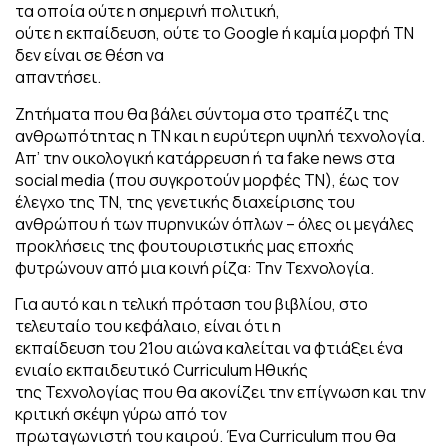
τα οποία ούτε η σημερινή πολιτική,
ούτε η εκπαίδευση, ούτε το Google ή καμία μορφή ΤΝ
δεν είναι σε θέση να
απαντήσει.
Ζητήματα που θα βάλει σύντομα στο τραπέζι της
ανθρωπότητας η ΤΝ και η ευρύτερη υψηλή τεχνολογία.
Απ’ την οικολογική κατάρρευση ή τα fake news στα
social media (που συγκροτούν μορφές ΤΝ), έως τον
έλεγχο της ΤΝ, της γενετικής διαχείρισης του
ανθρώπου ή των πυρηνικών όπλων – όλες οι μεγάλες
προκλήσεις της φουτουριστικής μας εποχής
φυτρώνουν από μια κοινή ρίζα: Την Τεχνολογία.
Για αυτό και η τελική πρόταση του βιβλίου, στο
τελευταίο του κεφάλαιο, είναι ότι η
εκπαίδευση του 21ου αιώνα καλείται να φτιάξει ένα
ενιαίο εκπαιδευτικό Curriculum Ηθικής
της Τεχνολογίας που θα ακονίζει την επίγνωση και την
κριτική σκέψη γύρω από τον
πρωταγωνιστή του καιρού. Ένα Curriculum που θα