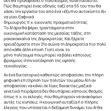
δεν θα προλαβαίνει ο πολύ κόσμος να εκπαιδευτεί.
Πώς θα μπορεί ένας οδηγός ταξί στα 55 του που θα
χάσει την εργασία του από ένα «έξυπνο αυτοκίνητο ΑΙ»
να γίνει ξαφνικά
δημιουργός π.χ. εικονικής πραγματικότητας;
Το ΑΙ άρα θα φέρει τραντάγματα στην
οικονομική κατάσταση της μεσαίας τάξης, στη
ραχοκοκκαλιά της Δημοκρατίας. Και ξέρετε
χρειαζόμαστε στον 21ο αιώνα τη Δημοκρατία πιο πολύ
από κάθε άλλη εποχή. Γιατί είναι το
μόνο πολίτευμα που μπορεί να βάλει κάποιους
φραγμούς στην κατάχρηση της υψηλής
τεχνολογίας.
Αν ένα δικτατορικό καθεστώς αποφασίσει την πλήρη
ψηφιακή επιτήρηση των πολιτών του μέσω ΑΙ ή αν
αποφασίσει να κάνει σε λίγες δεκαετίες μαζικά
γενετικά πειράματα δεν θα υπάρχει κάποιος θεσμός,
όπως π.χ. οι εκλογές, που θα μπορούν να ανακόψουν
αυτές τις κινήσεις. Η κοινωνική ευταξία ή ο πλήρης
έλεγχος που υπόσχεται η δεξαμενή δυνάμει του ΑΙ θα