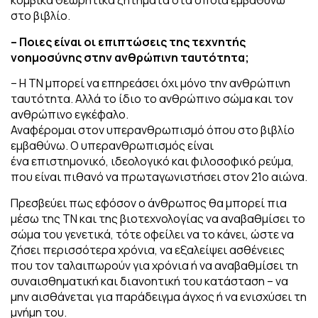
κομβικά θεωρητικά ζητήματα στα οποία εμβαθύνω
στο βιβλίο.
– Ποιες είναι οι επιπτώσεις της τεχνητής
νοημοσύνης στην ανθρώπινη ταυτότητα;
– Η ΤΝ μπορεί να επηρεάσει όχι μόνο την ανθρώπινη
ταυτότητα. Αλλά το ίδιο το ανθρώπινο σώμα και τον
ανθρώπινο εγκέφαλο.
Αναφέρομαι στον υπερανθρωπισμό όπου στο βιβλίο
εμβαθύνω. Ο υπερανθρωπισμός είναι
ένα επιστημονικό, ιδεολογικό και φιλοσοφικό ρεύμα,
που είναι πιθανό να πρωταγωνιστήσει στον 21ο αιώνα.
Πρεσβεύει πως εφόσον ο άνθρωπος θα μπορεί πια
μέσω της ΤΝ και της βιοτεχνολογίας να αναβαθμίσει το
σώμα του γενετικά, τότε οφείλει να το κάνει, ώστε να
ζήσει περισσότερα χρόνια, να εξαλείψει ασθένειες
που τον ταλαιπωρούν για χρόνια ή να αναβαθμίσει τη
συναισθηματική και διανοητική του κατάσταση – να
μην αισθάνεται για παράδειγμα άγχος ή να ενισχύσει τη
μνήμη του.