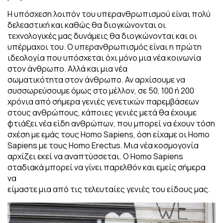
Η υπόσχεση λοιπόν του υπερανθρωπισμού είναι πολύ
δελεαστική και καθώς θα διογκώνονται οι
τεχνολογικές μας δυνάμεις θα διογκώνονται και οι
υπέρμαχοι του. Ο υπερανθρωπισμός είναι η πρώτη
ιδεολογία που υπόσχεται όχι μόνο μια νέα κοινωνία
στον άνθρωπο. Αλλά και μια νέα
σωματικότητα στον άνθρωπο. Αν αρχίσουμε να
συσσωρεύσουμε όμως στο μέλλον, σε 50, 100 ή 200
χρόνια από σήμερα γενιές γενετικών παρεμβάσεων
στους ανθρώπους, κάποιες γενιές μετά θα έχουμε
φτιάξει νέα είδη ανθρώπων, που μπορεί να έχουν τόση
σχέση με εμάς τους Homo Sapiens, όση είχαμε οι Homo
Sapiens με τους Homo Erectus. Μια νέα κοσμογονία
αρχίζει εκεί να αναπτύσσεται. Ο Homo Sapiens
σταδιακά μπορεί να γίνει παρελθόν και εμείς σήμερα
να
είμαστε μια από τις τελευταίες γενιές του είδους μας.