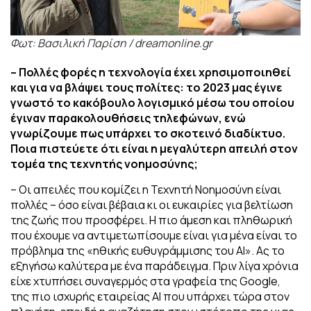
Φωτ: Βασιλική Παρίση / dreamonline.gr
– Πολλές φορές η τεχνολογία έχει χρησιμοποιηθεί
και για να βλάψει τους πολίτες: το 2023 μας έγινε
γνωστό το κακόβουλο λογισμικό μέσω του οποίου
έγιναν παρακολουθήσεις τηλεφώνων, ενώ
γνωρίζουμε πως υπάρχει το σκοτεινό διαδίκτυο.
Ποια πιστεύετε ότι είναι η μεγαλύτερη απειλή στον
τομέα της τεχνητής νοημοσύνης;
– Οι απειλές που κομίζει η Τεχνητή Νοημοσύνη είναι
πολλές – όσο είναι βέβαια κι οι ευκαιρίες για βελτίωση
της ζωής που προσφέρει. Η πιο άμεση και πληθωρική
που έχουμε να αντιμετωπίσουμε είναι για μένα είναι το
πρόβλημα της «ηθικής ευθυγράμμισης του ΑΙ». Ας το
εξηγήσω καλύτερα με ένα παράδειγμα. Πριν λίγα χρόνια
είχε χτυπήσει συναγερμός στα γραφεία της Google,
της πιο ισχυρής εταιρείας ΑΙ που υπάρχει τώρα στον