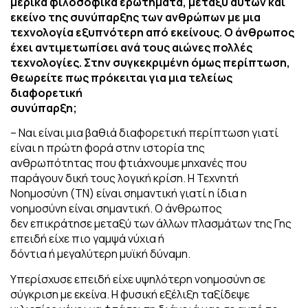
μερικά φιλοσοφικά ερωτήματα,
μεταξύ αυτών και
εκείνο της συνύπαρξης των ανθρώπων με μια
τεχνολογία εξυπνότερη
από εκείνους. Ο άνθρωπος
έχει αντιμετωπίσει ανά τους αιώνες πολλές
τεχνολογίες.
Στην συγκεκριμένη όμως περίπτωση,
θεωρείτε πως πρόκειται για μια τελείως
διαφορετική
συνύπαρξη;
– Ναι είναι μια βαθιά διαφορετική περίπτωση γιατί
είναι η πρώτη φορά στην ιστορία της
ανθρωπότητας που φτιάχνουμε μηχανές που
παράγουν δική τους λογική κρίση. Η Τεχνητή
Νοημοσύνη (ΤΝ) είναι σημαντική γιατί η ίδια η
νοημοσύνη είναι σημαντική. Ο άνθρωπος
δεν επικράτησε μεταξύ των άλλων πλασμάτων της Γης
επειδή είχε πιο γαμψά νύχια ή
δόντια ή μεγαλύτερη μυϊκή δύναμη.
Υπερίσχυσε επειδή είχε υψηλότερη νοημοσύνη σε
σύγκριση με εκείνα. Η φυσική εξέλιξη ταξίδεψε