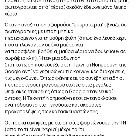
πλανήτη, επειδή η αναζήτηση στον ιστότοπο της μιας
φωτογραφίας από “χέρια”, σχεδόν έδειχνε μόνο λευκά
χέρια.
Όταν η αναζήτηση αφορούσε “μαύρα χέρια” έβγαζε δε
φωτογραφίες με υποτιμητικό
περιεχόμενο για τη μαύρη φυλή (όπως ένα λευκό χέρι
που απλώνονταν σε ένα μαύρο για
να προσφέρει βοήθεια, μαύρα χέρια να δουλεύουν σε
χωράφια κλπ). Ήταν μια οδυνηρή
διαπίστωση που έδειξε ότι η Τεχνητή Νοημοσύνη της
Google αντί να γεφυρώνει τις κοινωνικές διακρίσεις,
τις μεγενθύνει. Όπως φάνηκε αυτό συνέβη επειδή οι
περισσότεροι προγραμματιστές στις μεγάλες
ψηφιακές εταιρείες όπως η Google ήταν λευκοί
άντρες. Η Τεχνητή Νοημοσύνη έτσι αντανακλούσε
αναπόδραστα τις – εκούσιες και ακούσιες –
προκαταλήψεις των κατασκευαστών της.
Οι προκαταλήψεις με τις οποίες φορτώνουμε την ΤΝ
(από το τι είναι “χέρια” μέχρι το “τι
είναι άνθρωπος”) έχει ογκώδεις κοινωνικές