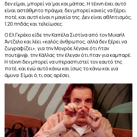
δεν είμαι, μπορεί να ‘μαι και μάπας. Η τέχνη έχει αυτό
είναι αστάθμητο πράγμα, δεν μπορεί κανείς να ξέρει
ποτέ, και αυτή είναι η μαγεία της. Δεν είναι αθλητισμός,
1.20 πηδάς και τελείωσες.
Ο Ελ Γκρέκο είδε την Καπέλα Σιστίνα από τον Μιχαήλ
Άντζελο και λέει «καλός άνθρωπος, αλλά δεν ξέρει να
ζωγραφίζει», για την Μονρόε λέγανε ότι ήταν
πουτ@ν@, την Κάλλας την έλεγαν ότι ήταν για καμπαρέ.
Η τέχνη δεν μπορεί να υπερασπιστεί τον εαυτό της
ποτέ, και εγώ αυτό κάνω και ίσως το κάνω και για
άμυνα. Είμαι ό,τι σας αρέσει.