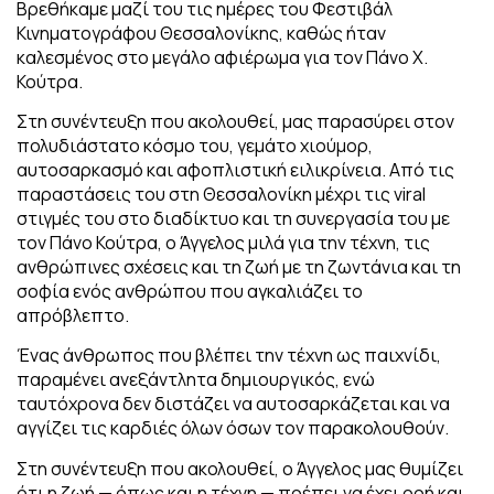
Βρεθήκαμε μαζί του τις ημέρες του Φεστιβάλ
Κινηματογράφου Θεσσαλονίκης, καθώς ήταν
καλεσμένος στο μεγάλο αφιέρωμα για τον Πάνο Χ.
Κούτρα.
Στη συνέντευξη που ακολουθεί, μας παρασύρει στον
πολυδιάστατο κόσμο του, γεμάτο χιούμορ,
αυτοσαρκασμό και αφοπλιστική ειλικρίνεια. Από τις
παραστάσεις του στη Θεσσαλονίκη μέχρι τις viral
στιγμές του στο διαδίκτυο και τη συνεργασία του με
τον Πάνο Κούτρα, ο Άγγελος μιλά για την τέχνη, τις
ανθρώπινες σχέσεις και τη ζωή με τη ζωντάνια και τη
σοφία ενός ανθρώπου που αγκαλιάζει το
απρόβλεπτο.
Ένας άνθρωπος που βλέπει την τέχνη ως παιχνίδι,
παραμένει ανεξάντλητα δημιουργικός, ενώ
ταυτόχρονα δεν διστάζει να αυτοσαρκάζεται και να
αγγίζει τις καρδιές όλων όσων τον παρακολουθούν.
Στη συνέντευξη που ακολουθεί, ο Άγγελος μας θυμίζει
ότι η ζωή — όπως και η τέχνη — πρέπει να έχει ροή και