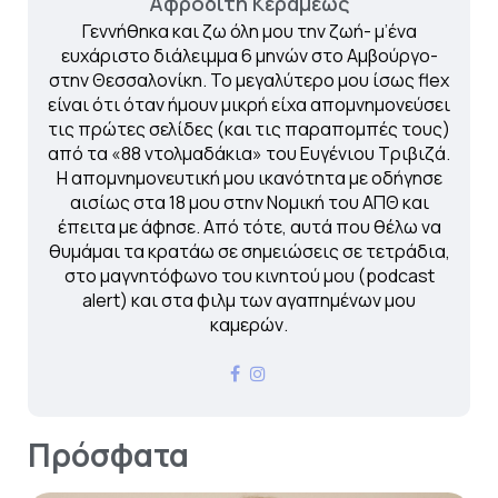
Αφροδίτη Κεραμέως
Γεννήθηκα και ζω όλη μου την ζωή- μ’ένα
ευχάριστο διάλειμμα 6 μηνών στο Αμβούργο-
στην Θεσσαλονίκη. Το μεγαλύτερο μου ίσως flex
είναι ότι όταν ήμουν μικρή είχα απομνημονεύσει
τις πρώτες σελίδες (και τις παραπομπές τους)
από τα «88 ντολμαδάκια» του Ευγένιου Τριβιζά.
Η απομνημονευτική μου ικανότητα με οδήγησε
αισίως στα 18 μου στην Νομική του ΑΠΘ και
έπειτα με άφησε. Από τότε, αυτά που θέλω να
θυμάμαι τα κρατάω σε σημειώσεις σε τετράδια,
στο μαγνητόφωνο του κινητού μου (podcast
alert) και στα φιλμ των αγαπημένων μου
καμερών.
Πρόσφατα