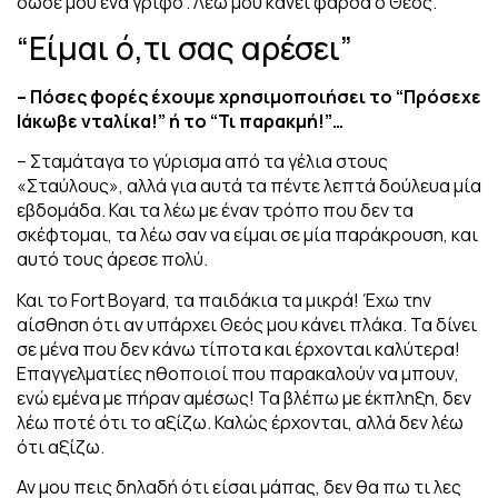
δώσε μου ένα γρίφο”. Λέω μου κάνει φάρσα ο Θεός.
“Είμαι ό,τι σας αρέσει”
– Πόσες φορές έχουμε χρησιμοποιήσει το “Πρόσεχε
Ιάκωβε νταλίκα!” ή το “Τι παρακμή!”…
– Σταμάταγα το γύρισμα από τα γέλια στους
«Σταύλους», αλλά για αυτά τα πέντε λεπτά δούλευα μία
εβδομάδα. Και τα λέω με έναν τρόπο που δεν τα
σκέφτομαι, τα λέω σαν να είμαι σε μία παράκρουση, και
αυτό τους άρεσε πολύ.
Και το Fort Boyard, τα παιδάκια τα μικρά! Έχω την
αίσθηση ότι αν υπάρχει Θεός μου κάνει πλάκα. Τα δίνει
σε μένα που δεν κάνω τίποτα και έρχονται καλύτερα!
Επαγγελματίες ηθοποιοί που παρακαλούν να μπουν,
ενώ εμένα με πήραν αμέσως! Τα βλέπω με έκπληξη, δεν
λέω ποτέ ότι το αξίζω. Καλώς έρχονται, αλλά δεν λέω
ότι αξίζω.
Αν μου πεις δηλαδή ότι είσαι μάπας, δεν θα πω τι λες