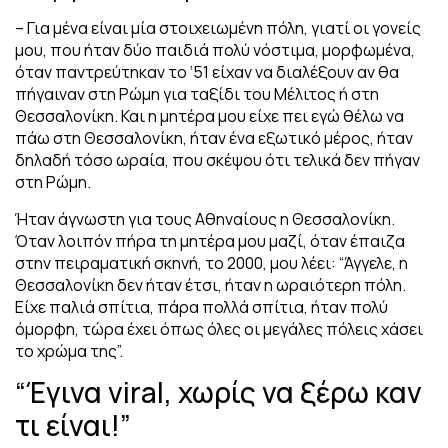
– Για μένα είναι μία στοιχειωμένη πόλη, γιατί οι γονείς
μου, που ήταν δύο παιδιά πολύ νόστιμα, μορφωμένα,
όταν παντρεύτηκαν το ‘51 είχαν να διαλέξουν αν θα
πήγαιναν στη Ρώμη για ταξίδι του Μέλιτος ή στη
Θεσσαλονίκη. Και η μητέρα μου είχε πει εγώ θέλω να
πάω στη Θεσσαλονίκη, ήταν ένα εξωτικό μέρος, ήταν
δηλαδή τόσο ωραία, που σκέψου ότι τελικά δεν πήγαν
στη Ρώμη.
Ήταν άγνωστη για τους Αθηναίους η Θεσσαλονίκη.
Όταν λοιπόν πήρα τη μητέρα μου μαζί, όταν έπαιζα
στην πειραματική σκηνή, το 2000, μου λέει: “Άγγελε, η
Θεσσαλονίκη δεν ήταν έτσι, ήταν η ωραιότερη πόλη.
Είχε παλιά σπίτια, πάρα πολλά σπίτια, ήταν πολύ
όμορφη, τώρα έχει όπως όλες οι μεγάλες πόλεις χάσει
το χρώμα της”.
“Έγινα viral, χωρίς να ξέρω καν
τι είναι!”