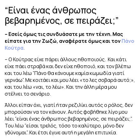
“Είναι ένας άνθρωπος
βεβαρημένος, σε πειράζει;”
– Εσείς όμως τις συνδυάσατε με την τέχνη. Μας
είπατε για την Ζωζώ, αναφέρατε όμως και τον
Πάνο
Κούτρα.
– Ο Κούτρας είχε πάρει άλλους ηθοποιούς. Και κάτι
είχε πάει στραβά και δεν είχε ηθοποιό, και τον βλέπω
και του λέω ”Πάνο θα κάνουμε καμία κωμωδία γιατί
γερνάω”. Με κοιτάει και μου λέει «το λες σοβαρά αυτό;»,
και του λέω «ναι, το λέω». Και την άλλη μέρα μου
στέλνει το σενάριο.
Άλλοι είπαν όχι, γιατί ήταν ρεζιλίκι αυτός ο ρόλος, δεν
μπορούσαν να τον κάνουν. Αυτός φοβήθηκε λίγο μου
λέει ”είναι ένας άνθρωπος βεβαρημένος, σε πειράζει;”.
Του λέω ”είσαι τρελός, τόσο το καλύτερο, μόνο δεν
γδύνομαι”. Και έτσι έγινε αυτή η μεγάλη επιτυχία.