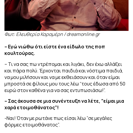
Φωτ: Ελευθερία Καραμέρη / dreamonline.gr
– Εγώ νιώθω ότι είστε ένα είδωλο της ποπ
κουλτούρας.
– Τι να σας πω ντρέπομαι και λιγάκι, δεν έχω αλλάξει
και πάρα πολύ. Έρχονται παιδιά και νόστιμα παιδιά,
να μου μιλήσουν και να με εκθειάσουν και όταν είμαι
μπροστά σε φίλους μου τους λέω “τους έδωσα από 50
ευρώ στον καθένα για να σας εντυπωσιάσω!”.
– Σας άκουσα σε μια συνέντευξη να λέτε, ”είμαι μια
χαρά ετοιμοθάνατος”!
-Ναι! Όταν με ρωτάνε πως είσαι λέω ”σε μεγάλες
φόρμες ετοιμοθάνατος”.