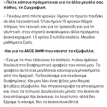
– Πείτε κάποια πράγματα και για το άλλο μεγάλο σας
πάθος, τη ζωγραφική.
– Τα κάνω από πέντε χρονών. Ήμουν το πρώτο παιδάκι
σε όλα τα εικαστικά. Όταν ήμουν 15 χρονών ήξερα
πλήρως την τεχνική, και για το τραγούδι και για τη
γλυπτική, στον στρατό ανακάλυψα κι άλλα πράγματα,
έκανα κεραμική. 1,5 χρόνο Στυλίδα σχολείο. Μεγάλα
μαθήματα ζωής.
-Και για το ΑΚΟΕ ΑΜΦΙ που κάνατε τα εξώφυλλα;
– Εγώ με το που τελειώνω το σχολείο, πιάνω αμέσως
δουλειά στο διαφημιστικό γραφείο του νονού μου. Το
γραφείο αυτό είχε μεγάλα και καινούργια μηχανήματα
από την Αμερική. Τα δουλεύαμε για να κάνουμε
διαφημίσεις. Και μου λέει ένας φίλος μου θα μας
φτιάξεις εξώφυλλο; Και πήγαινα κρυφά τα απογεύματα
και τους τα τύπωνα. Δουλειά ενός μηνός την έκανα σε
ένα απόγευμα. Και έκανα και το λογότυπο, αλλά δεν
ξέραμε τι κάναμε, δεν το έκανα συνειδητά.