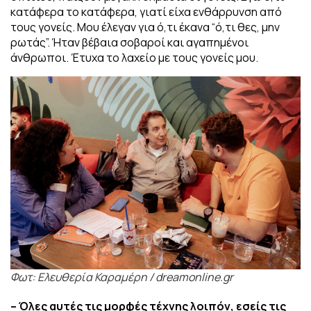
κατάφερα το κατάφερα, γιατί είχα ενθάρρυνση από
τους γονείς. Μου έλεγαν για ό,τι έκανα “ό,τι θες, μην
ρωτάς”. Ήταν βέβαια σοβαροί και αγαπημένοι
άνθρωποι. Έτυχα το λαχείο με τους γονείς μου.
Φωτ: Ελευθερία Καραμέρη / dreamonline.gr
– Όλες αυτές τις μορφές τέχνης λοιπόν, εσείς τις