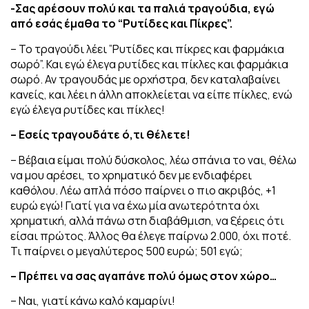
-Σας αρέσουν πολύ και τα παλιά τραγούδια, εγώ
από εσάς έμαθα το “Ρυτίδες και Πίκρες”.
– Το τραγούδι λέει ”Ρυτίδες και πίκρες και φαρμάκια
σωρό”. Και εγώ έλεγα ρυτίδες και πίκλες και φαρμάκια
σωρό. Αν τραγουδάς με ορχήστρα, δεν καταλαβαίνει
κανείς, και λέει η άλλη αποκλείεται να είπε πίκλες, ενώ
εγώ έλεγα ρυτίδες και πίκλες!
– Εσείς τραγουδάτε ό,τι θέλετε!
– Βέβαια είμαι πολύ δύσκολος, λέω σπάνια το ναι, θέλω
να μου αρέσει, το χρηματικό δεν με ενδιαφέρει
καθόλου. Λέω απλά πόσο παίρνει ο πιο ακριβός, +1
ευρώ εγώ! Γιατί για να έχω μία ανωτερότητα όχι
χρηματική, αλλά πάνω στη διαβάθμιση, να ξέρεις ότι
είσαι πρώτος. Άλλος θα έλεγε παίρνω 2.000, όχι ποτέ.
Τι παίρνει ο μεγαλύτερος 500 ευρώ; 501 εγώ;
– Πρέπει να σας αγαπάνε πολύ όμως στον χώρο…
– Ναι, γιατί κάνω καλό καμαρίνι!