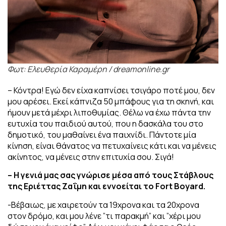
Φωτ: Ελευθερία Καραμέρη / dreamonline.gr
– Κόντρα! Εγώ δεν είχα καπνίσει τσιγάρο ποτέ μου, δεν
μου αρέσει. Εκεί κάπνιζα 50 μπάφους για τη σκηνή, και
ήμουν μετά μέχρι λιποθυμίας. Θέλω να έχω πάντα την
ευτυχία του παιδιού αυτού, που η δασκάλα του στο
δημοτικό, του μαθαίνει ένα παιχνίδι. Πάντοτε μία
κίνηση, είναι θάνατος να πετυχαίνεις κάτι και να μένεις
ακίνητος, να μένεις στην επιτυχία σου. Σιγά!
– Η γενιά μας σας γνώρισε μέσα από τους Στάβλους
της Εριέττας Ζαΐμη και εννοείται το Fort Boyard.
-Βέβαιως, με χαιρετούν τα 19χρονα και τα 20χρονα
στον δρόμο, και μου λένε ”τι παρακμή” και ”χέρι μου