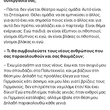
συνεργασία σας;
– Πάντα, δεν γίνεται θέατρο χωρίς ομάδα. Αυτό είναι
το ζητούμενο. Θέλει ομάδα, να σε εμπνεύσει ο άλλος,
για αυτό έχει και σημασία ποιος είναι ο άλλος και για
αυτό δεν πρέπει να αλλάζει και ο παρτενέρ. Είναι θέμα
ενέργειας. Εγώ παιδιά, αν είναι έξυπνοι οι ηθοποιοί,
γίνομαι έξυπνος κι εγώ, αν είναι βλάκες οι ηθοποιοί,
γίνομαι βλάκας κι εγώ.
– Τ
ι θα συμβουλεύατε
τους νέους ανθρώπους που
σας παρακολουθούν και σας θαυμάζουν;
– Έχω μία αγάπη για τους νέους, έχω και τον ανιψιό μου
που σπουδάζει στο Πολυτεχνείο, και με βάζουν στη
θέση μου. Δηλαδή τις προάλλες έλεγα για τους
Γερμανούς κάτι άσχημο, και μου λέει γιατί βρίζεις τους
Γερμανούς, δεν επιτρέπεται να μιλάμε έτσι! Και έχει
δίκιο! Εγώ επειδή είμαι παλιάς γενιάς, ήταν εχθροί μας
οι Γερμανοί κατάλαβες, αλλά με έβαλε στη θέση μου.
Δηλαδή παρακολουθώ κάθε γενιά.