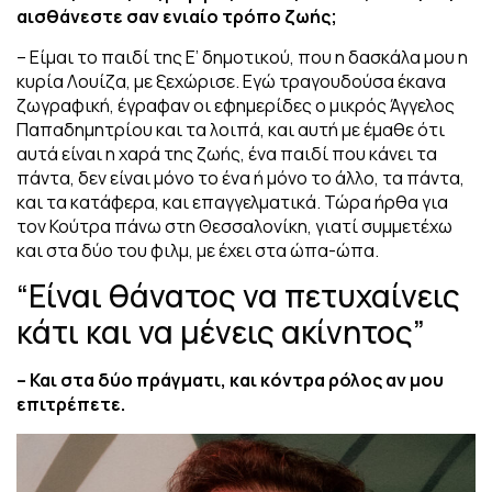
αισθάνεστε σαν ενιαίο τρόπο ζωής;
– Είμαι το παιδί της Ε’ δημοτικού, που η δασκάλα μου η
κυρία Λουίζα, με ξεχώρισε. Εγώ τραγουδούσα έκανα
ζωγραφική, έγραφαν οι εφημερίδες ο μικρός Άγγελος
Παπαδημητρίου και τα λοιπά, και αυτή με έμαθε ότι
αυτά είναι η χαρά της ζωής, ένα παιδί που κάνει τα
πάντα, δεν είναι μόνο το ένα ή μόνο το άλλο, τα πάντα,
και τα κατάφερα, και επαγγελματικά. Τώρα ήρθα για
τον Κούτρα πάνω στη Θεσσαλονίκη, γιατί συμμετέχω
και στα δύο του φιλμ, με έχει στα ώπα-ώπα.
“Είναι θάνατος να πετυχαίνεις
κάτι και να μένεις ακίνητος”
– Και στα δύο πράγματι, και κόντρα ρόλος αν μου
επιτρέπετε.