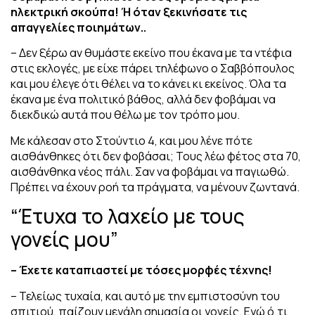
ηλεκτρική σκούπα! Ή όταν ξεκινήσατε τις
απαγγελίες ποιημάτων..
– Δεν ξέρω αν θυμάστε εκείνο που έκανα με τα ντέφια
στις εκλογές, με είχε πάρει τηλέφωνο ο Σαββόπουλος
και μου έλεγε ότι θέλει να το κάνει κι εκείνος. Όλα τα
έκανα με ένα πολιτικό βάθος, αλλά δεν φοβάμαι να
διεκδικώ αυτά που θέλω με τον τρόπο μου.
Με κάλεσαν στο Στούντιο 4, και μου λένε πότε
αισθάνθηκες ότι δεν φοβάσαι; Τους λέω φέτος στα 70,
αισθάνθηκα νέος πάλι. Σαν να φοβάμαι να παγιωθώ.
Πρέπει να έχουν ροή τα πράγματα, να μένουν ζωντανά.
“Έτυχα το λαχείο με τους
γονείς μου”
– Έχετε καταπιαστεί με τόσες μορφές τέχνης!
– Τελείως τυχαία, και αυτό με την εμπιστοσύνη του
σπιτιού, παίζουν μεγάλη σημασία οι γονείς. Εγώ ό,τι