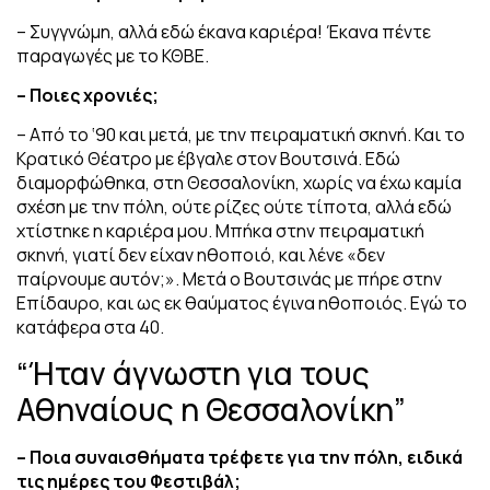
– Συγγνώμη, αλλά εδώ έκανα καριέρα! Έκανα πέντε
παραγωγές με το ΚΘΒΕ.
– Ποιες χρονιές;
– Από το ‘90 και μετά, με την πειραματική σκηνή. Και το
Κρατικό Θέατρο με έβγαλε στον Βουτσινά. Εδώ
διαμορφώθηκα, στη Θεσσαλονίκη, χωρίς να έχω καμία
σχέση με την πόλη, ούτε ρίζες ούτε τίποτα, αλλά εδώ
χτίστηκε η καριέρα μου. Μπήκα στην πειραματική
σκηνή, γιατί δεν είχαν ηθοποιό, και λένε «δεν
παίρνουμε αυτόν;». Μετά ο Βουτσινάς με πήρε στην
Επίδαυρο, και ως εκ θαύματος έγινα ηθοποιός. Εγώ το
κατάφερα στα 40.
“Ήταν άγνωστη για τους
Αθηναίους η Θεσσαλονίκη”
– Ποια συναισθήματα τρέφετε για την πόλη, ειδικά
τις ημέρες του Φεστιβάλ;