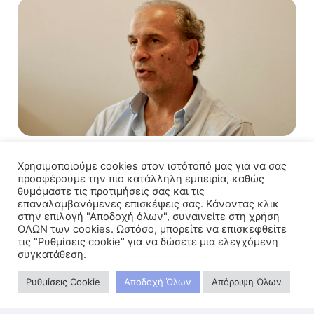
Μπάνε Πρέλεβιτς: «Κάθε αποτυχία είναι
Χρησιμοποιούμε cookies στον ιστότοπό μας για να σας
ιδανική στιγμή για να αντιμετωπίσεις τον
προσφέρουμε την πιο κατάλληλη εμπειρία, καθώς
εγωισμό σου»
θυμόμαστε τις προτιμήσεις σας και τις
27 Ιουλίου 2026
επαναλαμβανόμενες επισκέψεις σας. Κάνοντας κλικ
στην επιλογή "Αποδοχή όλων", συναινείτε στη χρήση
ΟΛΩΝ των cookies. Ωστόσο, μπορείτε να επισκεφθείτε
τις "Ρυθμίσεις cookie" για να δώσετε μια ελεγχόμενη
συγκατάθεση.
Ρυθμίσεις Cookie
Αποδοχή Όλων
Απόρριψη Όλων