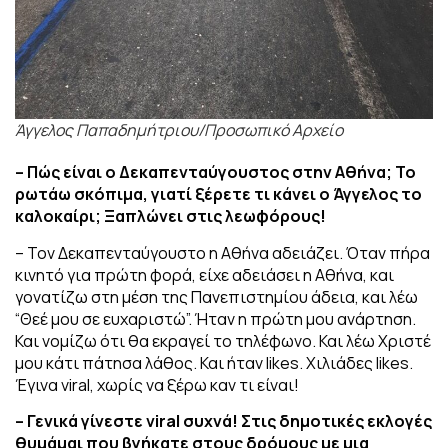
Άγγελος Παπαδημήτριου/Προσωπικό Αρχείο
– Πώς είναι ο Δεκαπενταύγουστος στην Αθήνα; Το
ρωτάω σκόπιμα, γιατί ξέρετε τι κάνει ο Άγγελος το
καλοκαίρι; Ξαπλώνει στις λεωφόρους!
– Τον Δεκαπενταύγουστο η Αθήνα αδειάζει. Όταν πήρα
κινητό για πρώτη φορά, είχε αδειάσει η Αθήνα, και
γονατίζω στη μέση της Πανεπιστημίου άδεια, και λέω
“Θεέ μου σε ευχαριστώ”. Ήταν η πρώτη μου ανάρτηση.
Και νομίζω ότι θα εκραγεί το τηλέφωνο. Και λέω Χριστέ
μου κάτι πάτησα λάθος. Και ήταν likes. Χιλιάδες likes.
Έγινα viral, χωρίς να ξέρω καν τι είναι!
– Γενικά γίνεστε viral συχνά! Στις δημοτικές εκλογές
θυμάμαι που βγήκατε στους δρόμους με μια