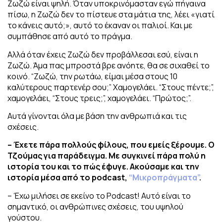
Ζωζώ είναι ψηλή. Όταν υποκρινόμασταν εγώ πήγαινα
πίσω, η Ζωζώ δεν το πίστευε στα μάτια της, λέει «γιατί
το κάνεις αυτό;», αυτό το έκαναν οι παλιοί. Και με
συμπάθησε από αυτό το πράγμα.
Αλλά όταν έχεις Ζωζώ δεν προβάλλεσαι εσύ, είναι η
Ζωζώ. Άμα πας μπροστά βρε ανόητε, θα σε σιχαθεί το
κοινό. “Ζωζώ, την ρωτάω, είμαι μέσα στους 10
καλύτερους παρτενέρ σου;” Χαμογελάει. “Στους πέντε;”,
χαμογελάει, “Στους τρεις;”, χαμογελάει. “Πρώτος;”.
Αυτά γίνονται όλα με βάση την ανθρωπιά και τις
σχέσεις.
– Έχετε πάρα πολλούς φίλους, που εμείς ξέρουμε. Ο
Τζούμας για παράδειγμα.
Με συγκινεί πάρα πολύ η
ιστορία του και το πώς έφυγε. Ακούσαμε και την
ιστορία μέσα από το podcast,
“Μικροπράγματα”
.
– Έχω μιλήσει σε εκείνο το Podcast! Αυτό είναι το
σημαντικό, οι ανθρώπινες σχέσεις, του υψηλού
γούστου.